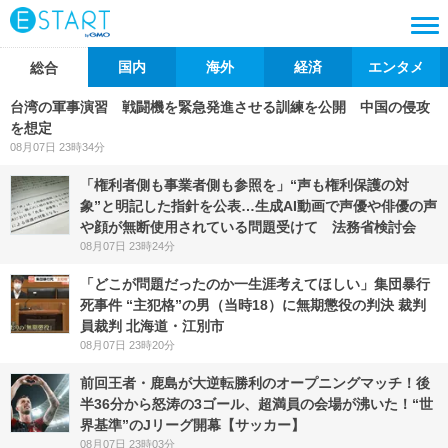
国内
海外
経済
エンタメ
総合
台湾の軍事演習 戦闘機を緊急発進させる訓練を公開 中国の侵攻
を想定
08月07日 23時34分
「権利者側も事業者側も参照を」“声も権利保護の対
象”と明記した指針を公表…生成AI動画で声優や俳優の声
や顔が無断使用されている問題受けて 法務省検討会
08月07日 23時24分
「どこが問題だったのか一生涯考えてほしい」集団暴行
死事件 “主犯格”の男（当時18）に無期懲役の判決 裁判
員裁判 北海道・江別市
08月07日 23時20分
前回王者・鹿島が大逆転勝利のオープニングマッチ！後
半36分から怒涛の3ゴール、超満員の会場が沸いた！“世
界基準”のJリーグ開幕【サッカー】
08月07日 23時03分