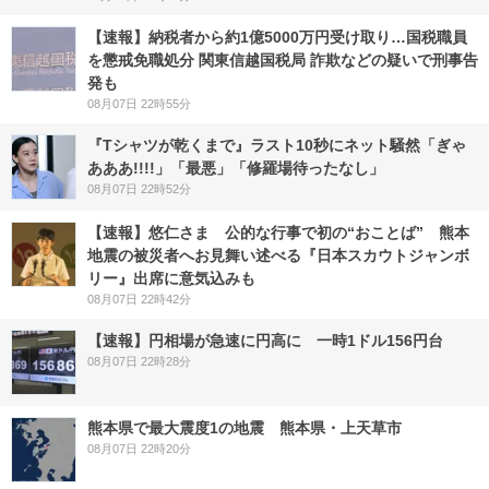
【速報】納税者から約1億5000万円受け取り…国税職員
を懲戒免職処分 関東信越国税局 詐欺などの疑いで刑事告
発も
08月07日 22時55分
『Tシャツが乾くまで』ラスト10秒にネット騒然「ぎゃ
あああ!!!!」「最悪」「修羅場待ったなし」
08月07日 22時52分
【速報】悠仁さま 公的な行事で初の“おことば” 熊本
地震の被災者へお見舞い述べる『日本スカウトジャンボ
リー』出席に意気込みも
08月07日 22時42分
【速報】円相場が急速に円高に 一時1ドル156円台
08月07日 22時28分
熊本県で最大震度1の地震 熊本県・上天草市
08月07日 22時20分