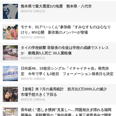
熊本県で最大震度2の地震 熊本県・八代市
08月07日 22時11分
モナキ、ELT“いっくん”参加曲「すみなすものは心なり
けり」MV公開 新衣装のメンバーが登場
08月07日 22時00分
タイの学校銃撃 容疑者の生徒は学校の成績でストレス
か 教職員5人死亡 30人重軽傷
08月07日 21時57分
日向坂46、18枚目シングル「イチャイチャ虫」発売決
定 今年で早くも3枚目 フォーメーション発表日も決定
08月07日 21時55分
【速報】米 7月の雇用統計 前月比2万3000人の減少
市場予想大きく下回る
08月07日 21時51分
長年続く“悪しき慣例”見直しへ…問題相次ぎ揺れる福岡
県議会 高額費用の「海外視察」も第三者委員会で調査