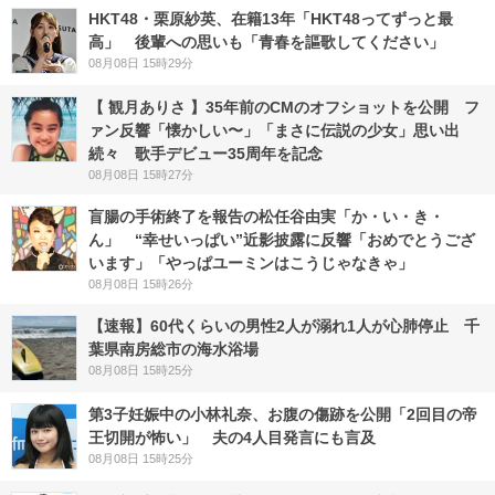
HKT48・栗原紗英、在籍13年「HKT48ってずっと最
高」 後輩への思いも「青春を謳歌してください」
08月08日 15時29分
【 観月ありさ 】35年前のCMのオフショットを公開 フ
ァン反響「懐かしい〜」「まさに伝説の少女」思い出
続々 歌手デビュー35周年を記念
08月08日 15時27分
盲腸の手術終了を報告の松任谷由実「か・い・き・
ん」 “幸せいっぱい”近影披露に反響「おめでとうござ
います」「やっぱユーミンはこうじゃなきゃ」
08月08日 15時26分
【速報】60代くらいの男性2人が溺れ1人が心肺停止 千
葉県南房総市の海水浴場
08月08日 15時25分
第3子妊娠中の小林礼奈、お腹の傷跡を公開「2回目の帝
王切開が怖い」 夫の4人目発言にも言及
08月08日 15時25分