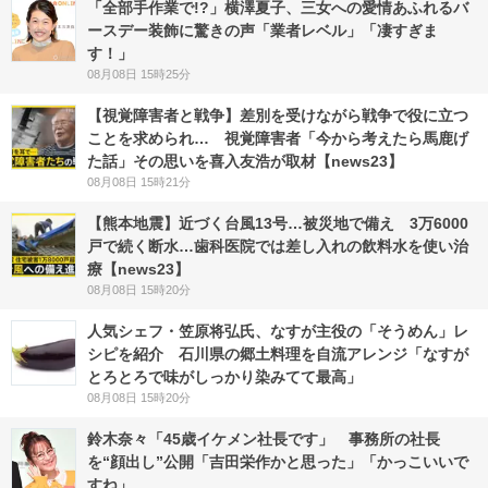
「全部手作業で!?」横澤夏子、三女への愛情あふれるバ
ースデー装飾に驚きの声「業者レベル」「凄すぎま
す！」
08月08日 15時25分
【視覚障害者と戦争】差別を受けながら戦争で役に立つ
ことを求められ… 視覚障害者「今から考えたら馬鹿げ
た話」その思いを喜入友浩が取材【news23】
08月08日 15時21分
【熊本地震】近づく台風13号…被災地で備え 3万6000
戸で続く断水…歯科医院では差し入れの飲料水を使い治
療【news23】
08月08日 15時20分
人気シェフ・笠原将弘氏、なすが主役の「そうめん」レ
シピを紹介 石川県の郷土料理を自流アレンジ「なすが
とろとろで味がしっかり染みてて最高」
08月08日 15時20分
鈴木奈々「45歳イケメン社長です」 事務所の社長
を“顔出し”公開「吉田栄作かと思った」「かっこいいで
すね」