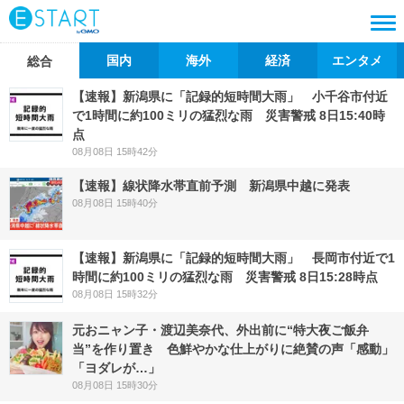
国内
海外
経済
エンタメ
総合
【速報】新潟県に「記録的短時間大雨」 小千谷市付近
で1時間に約100ミリの猛烈な雨 災害警戒 8日15:40時
点
08月08日 15時42分
【速報】線状降水帯直前予測 新潟県中越に発表
08月08日 15時40分
【速報】新潟県に「記録的短時間大雨」 長岡市付近で1
時間に約100ミリの猛烈な雨 災害警戒 8日15:28時点
08月08日 15時32分
元おニャン子・渡辺美奈代、外出前に“特大夜ご飯弁
当”を作り置き 色鮮やかな仕上がりに絶賛の声「感動」
「ヨダレが…」
08月08日 15時30分