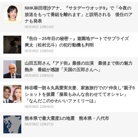
NHK林田理沙アナ、『サタデーウオッチ9』で「今夜の
放送をもって番組を離れます」と説明される 後任のア
ナも発表
08月08日 22時14分
『告白－25年目の秘密－』遊園地デートでサプライズ
爽太（松村北斗）の犯行動機も判明
08月08日 21時54分
山田五郎さん『アド街』最後の出演 最後まで街の魅力
熱弁 番組が感謝「天国の五郎さんへ」
08月08日 21時52分
柿谷曜一朗＆丸高愛実夫妻、家族旅行での“仲良し”親子5
ショットを披露「服装もみんな合わせててオシャレ」
「なんだこのかわいいファミリーは」
08月08日 21時40分
熊本県で最大震度1の地震 熊本県・八代市
08月08日 21時27分