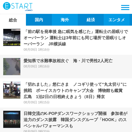
国内
海外
経済
エンタメ
総合
「前の駅を発車後 急に眠気を感じた」運転士の居眠りで
オーバーラン 運転士は3年前にも同じ場所で居眠りしオ
ーバーラン JR横浜線
08月09日 1時16分
愛知県で水難事故相次ぐ 海・川で男性2人死亡
08月09日 1時16分
「切れました」悠仁さま ノコギリ使って“丸太切り”に
挑戦 ボーイスカウトのキャンプ大会 博物館も鑑賞
広島 1泊2日の日程終えきょう（8日）帰京
08月09日 1時15分
日韓交流のK-POPダンスワークショップ開催 参加者が
迫力のダンス披露 韓国ダンスグループ「HOOK」のス
ペシャルパフォーマンスも
08月09日 0時32分