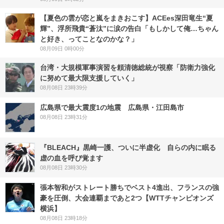
【夏色の雲が恋と嵐をまきおこす】ACEes深田竜生“夏
輝”、浮所飛貴“蒼汰”に涙の告白「もしかして俺…ちゃん
と好き、ってことなのかな？」
08月09日 0時00分
台湾・大規模軍事演習を頼清徳総統が視察「防衛力強化
に努めて最大限支援していく」
08月08日 23時39分
広島県で最大震度1の地震 広島県・江田島市
08月08日 23時31分
『BLEACH』黒崎一護、ついに半虚化 自らの内に眠る
虚の血を呼び覚ます
08月08日 23時30分
張本智和がストレート勝ちでベスト4進出、フランスの強
豪を圧倒、大会連覇まであと2つ【WTTチャンピオンズ
横浜】
08月08日 23時18分