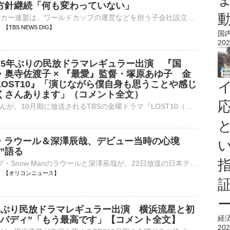
方針継続「何も変わっていない」
FIFA＝国際サッカー連盟は、ワールドカップの運営などを担う子会社設立の計画について、「誤り」があったとして謝罪しました。しかし、UEFA＝ヨーロッパサッカー連盟は「何も変わっていない」として、ワールド…
04 【TBS NEWS DIG】
国
202
 】5年ぶりの民放ドラマレギュラー出演 『国
・奥寺佐渡子 × 『最愛』監督・塚原あゆ子 金
LOST10』「演じながら僕自身も思うことや感じ
くさんあります」（コメント全文）
俳優の小栗旬さんが、10月期に放送されるTBSの金曜ドラマ『LOST10（ロストテン）』にレギュラー出演することが8月7日、明らかになりました。 金曜ドラマ『LOST10』主演：横浜流星さん、…
an・ラウール＆深澤辰哉、デビュー当時の心境
”語る
9人組グループ・Snow Manのラウールと深澤辰哉が、22日放送の日本テレビ系『Google Pixel presents ANOTHER SKY 1時間SP』（後11：00～深0：00）に出演する。 【番組カット】笑顔！母校を訪れた深澤辰哉 同番⋯
06:00 【オリコンニュース】
年ぶり民放ドラマレギュラー出演 横浜流星と初
経
色バディ”「もう最高です」【コメント全文】
202