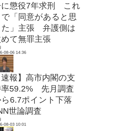
告に懲役7年求刑 これ
まで「同意があると思
った」主張 弁護側は
改めて無罪主張
内
6-08-06 14:36
【速報】高市内閣の支
率59.2% 先月調査
から6.7ポイント下落
NN世論調査
内
6-08-03 10:01