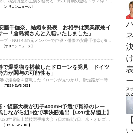
俳優の小栗旬が、横浜流星が主演を務めるTBS10月期の金曜ドラマ枠『LOST10』（後10：00）に出演することが決定した。5年ぶりの民放ドラマレギュラー出演となる。 【写真】豪華！10月スタートドラマ『LOST10』で初⋯
06:00 【オリコンニュース】
8・安藤千伽奈、結婚を発表 お相手は実業家兼イ
サー「倉島翼さんと入籍いたしました」
アイドルグループ・NGT48の元メンバーで声優・俳優の安藤千伽奈が6日、自身のXを更新し、結婚したことを発表した。 【写真】幸せそうな2人…元NGT48・安藤千伽奈、結婚を発表＜直筆報告全文も＞ 安藤は「いつも⋯
05:30 【オリコンニュース】
港で爆発物を搭載したドローンを発見 ドイツ
勢力が関与の可能性も」
ドイツ東部の空港で爆発物を搭載したドローンが見つかり、滑走路が一時、閉鎖される事態となりました。付近にはウクライナの輸送機も駐機していました。地元警察によりますと、ドイツ東部・ライプチヒ近郊にある空港の…
29 【TBS NEWS DIG】
ス
202
高・後藤大樹が男子400mH予選で貫禄のレー
残しながら組1位で準決勝進出【U20世界陸上】
■オレゴン2026 U20世界陸上競技選手権大会（日本時間7日、米・オレゴン）男子400mハードル予選に、後藤大樹（17、洛南高校）が出場し、50秒45で準決勝進出を決めた。予選6組で登場した後藤は、最…
20 【TBS NEWS DIG】