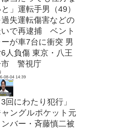
いと」運転手男（49）
を過失運転傷害などの
疑いで再逮捕 ベント
レーが車7台に衝突 男
女6人負傷 東京・八王
子市 警視庁
内
6-08-04 14:39
「3回にわたり犯行」
ジャングルポケット元
メンバー・斉藤慎二被