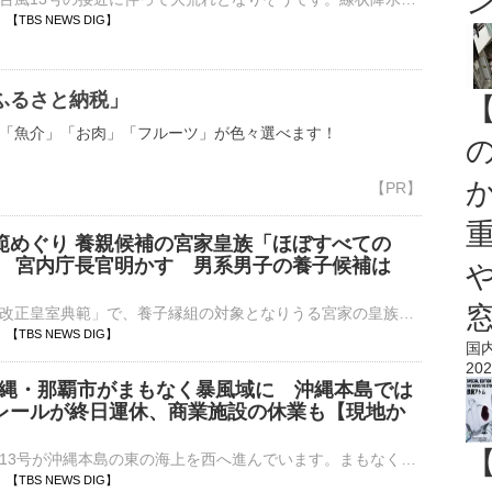
28 【TBS NEWS DIG】
ふるさと納税」
「魚介」「お肉」「フルーツ」が色々選べます！
範めぐり 養親候補の宮家皇族「ほぼすべての
」 宮内庁長官明かす 男系男子の養子候補は
」
宮内庁長官は「改正皇室典範」で、養子縁組の対象となりうる宮家の皇族方に対し、「ほぼすべての方々に説明を終えた」とコメントしました。改正皇室典範は、皇族数の確保に向け、▼女性皇族が結婚後も皇族の身分を保持…
25 【TBS NEWS DIG】
国
202
 沖縄・那覇市がまもなく暴風域に 沖縄本島では
レールが終日運休、商業施設の休業も【現地か
大型で強い台風13号が沖縄本島の東の海上を西へ進んでいます。まもなく暴風域に入る那覇から中継です。那覇市の国道沿いにある琉球放送前からお伝えしています。那覇市はまもなく台風の暴風域に入るとみられており、…
20 【TBS NEWS DIG】