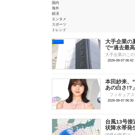
国内
海外
経済
エンタメ
スポーツ
トレンド
大手企業の夏
で“過去最高
2026-08-07 06:
本田紗来、
あの白さ!
2026-08-07 
台風13号
状降水帯発