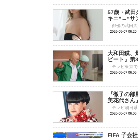
57歳・武田
キニ”→“サ
2026-08-07 
大和田獏、
ビート』第
2026-08-07 
『徹子の部
美花代さん
2026-08-07 
FIFA 子