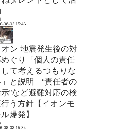
動
内
6-08-02 15:46
イオン 地震発生後の対
応めぐり「個人の責任
として考えるつもりな
い」と説明 “責任者の
指示”など避難対応の検
証行う方針【イオンモ
ール爆発】
済
6-08-03 15:34