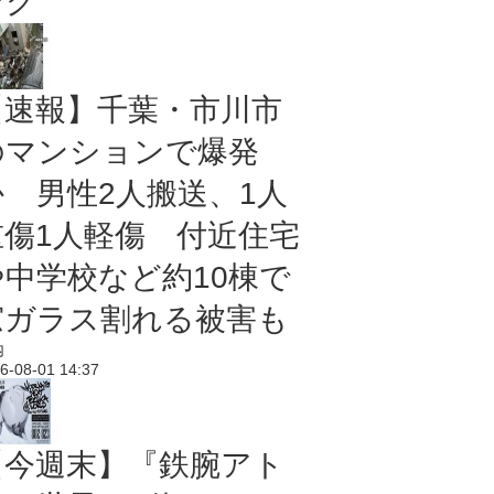
ング
【速報】千葉・市川市
のマンションで爆発
か 男性2人搬送、1人
重傷1人軽傷 付近住宅
や中学校など約10棟で
窓ガラス割れる被害も
内
6-08-01 14:37
【今週末】『鉄腕アト