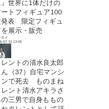
ム』世界に1体だけの
アートフィギュア100
種発表 限定フィギュ
アを展示・販売
ンタメ
6-07-31 13:05
タレントの清水良太郎
さん（37）自宅マンシ
ョンで死去 ものまね
タレント清水アキラさ
んの三男で自身ももの
まねタレントとして活