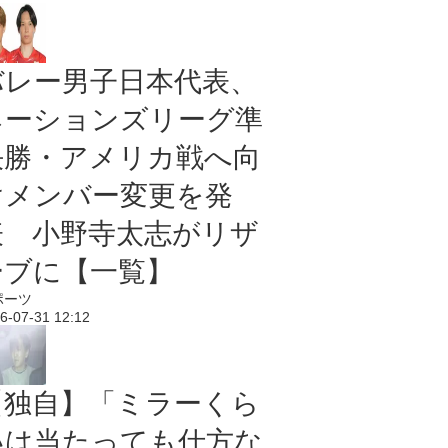
バレー男子日本代表、
ネーションズリーグ準
決勝・アメリカ戦へ向
けメンバー変更を発
表 小野寺太志がリザ
ーブに【一覧】
ポーツ
6-07-31 12:12
【独自】「ミラーくら
いは当たっても仕方な