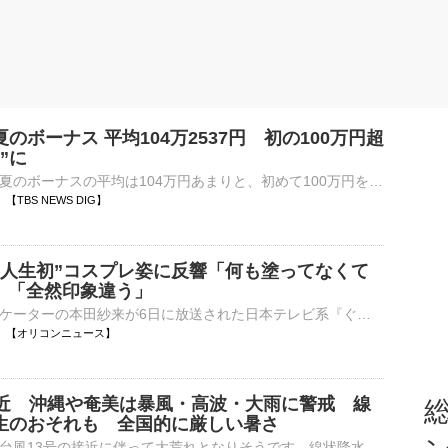
のボーナス 平均104万2537円 初の100万円超
”に
大手企業のこの夏のボーナスの平均は104万円あまりと、初めて100万円を超えて過去最高となりました。経団連は今年の夏のボーナスについて、大企業163社の集計結果の確定値を発表しました。平均額は去年より7…
42 【TBS NEWS DIG】
”人生初”コスプレ姿に反響「何も塗ってなくて
?」「全然印象違う」
フィギュアスケーターの本田紗来が6日に放送された日本テレビ系『ぐるぐるナインティナイン』の夏のコスプレクイズフェス「有名人続々登場SP」に登場。人生初のコスプレ姿に反響が寄せられた。 【写真】「全然印⋯
06:30 【オリコンニュース】
接近 沖縄や奄美は暴風・高波・大雨に警戒 線
総
生のおそれも 全国的に厳しい暑さ
沖縄や奄美は、台風13号の接近に伴って大荒れとなりそうです。線状降水帯が発生するおそれもあります。暴風、高波、大雨に厳重な警戒が必要です。九州南部などの太平洋側も大雨のおそれがあります。【台風13号&n…