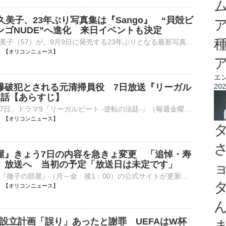
久美子、23年ぶり写真集は『Sango』 “貝殻ビ
ンゴNUDE”へ進化 来日イベントも決定
俳優の武田久美子（57）が、9月9日に発売する23年ぶりとなる最新写真集のタイトルが『Sango』に決定。あわせて、来日イベントを開催することを発表した。 【別カット】青空バックに圧巻のプロポーションを見せた⋯
06:20 【オリコンニュース】
エ
爆破犯とされる元清掃員役 7日放送『リーガル
202
3話【あらすじ】
テレビ東京で7日、ドラマ9『リーガルビート -逆転の法廷-』（毎週金曜 後9：00）の第3話が放送される。 【場面写真】小さくなったように見える…元清掃員役の大和田獏 本作の主人公は、吃音がある新人弁護士・⋯
06:05 【オリコンニュース】
屋』きょう7日の内容を急きょ変更 「追悼・寿
」放送へ 当初の予定「放送日は未定です」
テレビ朝日系『徹子の部屋』（月～金 後1：00）の公式サイトが更新され、きょう7日の放送が「追悼・寿美花代さん」になることが発表された。 【写真】すてきな家族写真…とびきりの笑顔をみせる寿美花代さんら⋯
06:05 【オリコンニュース】
会社設立計画「誤り」あったと謝罪 UEFAはW杯