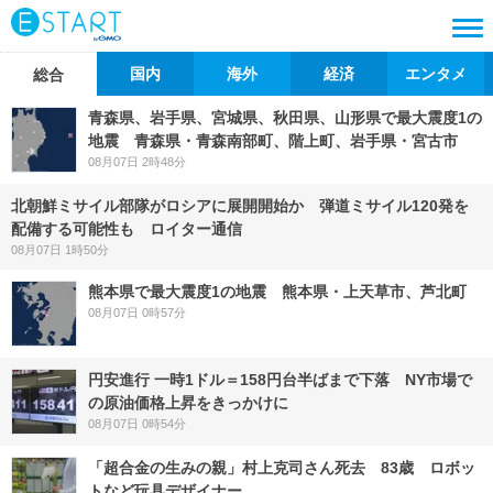
国内
海外
経済
エンタメ
総合
青森県、岩手県、宮城県、秋田県、山形県で最大震度1の
地震 青森県・青森南部町、階上町、岩手県・宮古市
08月07日 2時48分
北朝鮮ミサイル部隊がロシアに展開開始か 弾道ミサイル120発を
配備する可能性も ロイター通信
08月07日 1時50分
熊本県で最大震度1の地震 熊本県・上天草市、芦北町
08月07日 0時57分
円安進行 一時1ドル＝158円台半ばまで下落 NY市場で
の原油価格上昇をきっかけに
08月07日 0時54分
「超合金の生みの親」村上克司さん死去 83歳 ロボッ
トなど玩具デザイナー