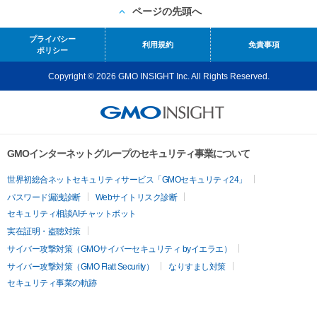
ページの先頭へ
プライバシー
利用規約
免責事項
ポリシー
Copyright © 2026 GMO INSIGHT Inc. All Rights Reserved.
GMOインターネットグループのセキュリティ事業について
世界初総合ネットセキュリティサービス「GMOセキュリティ24」
パスワード漏洩診断
Webサイトリスク診断
セキュリティ相談AIチャットボット
実在証明・盗聴対策
サイバー攻撃対策（GMOサイバーセキュリティ byイエラエ）
サイバー攻撃対策（GMO Flatt Security）
なりすまし対策
セキュリティ事業の軌跡