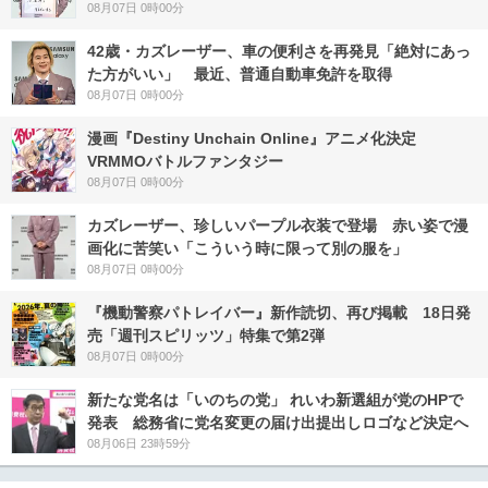
08月07日 0時00分
42歳・カズレーザー、車の便利さを再発見「絶対にあっ
た方がいい」 最近、普通自動車免許を取得
08月07日 0時00分
漫画『Destiny Unchain Online』アニメ化決定
VRMMOバトルファンタジー
08月07日 0時00分
カズレーザー、珍しいパープル衣装で登場 赤い姿で漫
画化に苦笑い「こういう時に限って別の服を」
08月07日 0時00分
『機動警察パトレイバー』新作読切、再び掲載 18日発
売「週刊スピリッツ」特集で第2弾
08月07日 0時00分
新たな党名は「いのちの党」 れいわ新選組が党のHPで
発表 総務省に党名変更の届け出提出しロゴなど決定へ
08月06日 23時59分