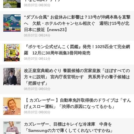
08月07日 0時30分
“ダブル台風” お盆休みに影響は？13号が沖縄本島を直撃
へ 欠航・ホテルのキャンセル相次ぐ 週明け15号が北
日本に接近【news23】
08月07日 0時24分
『ポケモン公式ぜんこく図鑑』発売！1025匹全て完全網
羅 12月に30周年画集3冊同時発売
08月07日 0時11分
改正皇室典範めぐり 養親候補の宮家皇族「ほぼすべての
方々に説明」 宮内庁長官明かす 男系男子の養子候補は
「把握せず」
08月07日 0時03分
【 カズレーザー 】自動車免許取得後のドライブは「すん
げぇスロー運転」「渋滞の原因になってるかも」
08月07日 0時00分
カズレーザー、目標はキレイな冷凍庫 中身を
「Samsungの力で薄くしてくれないですかね」