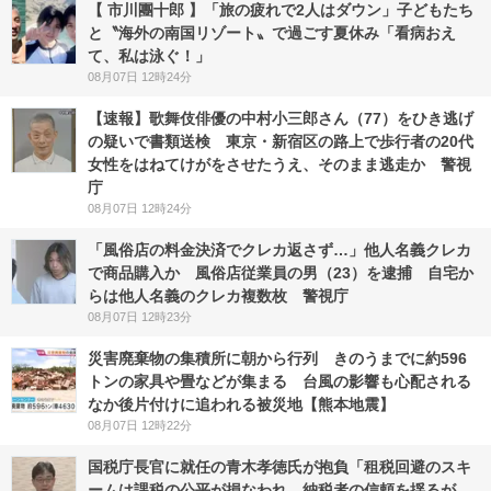
【 市川團十郎 】「旅の疲れで2人はダウン」子どもたち
と〝海外の南国リゾート〟で過ごす夏休み「看病おえ
て、私は泳ぐ！」
08月07日 12時24分
【速報】歌舞伎俳優の中村小三郎さん（77）をひき逃げ
の疑いで書類送検 東京・新宿区の路上で歩行者の20代
女性をはねてけがをさせたうえ、そのまま逃走か 警視
庁
08月07日 12時24分
「風俗店の料金決済でクレカ返さず…」他人名義クレカ
で商品購入か 風俗店従業員の男（23）を逮捕 自宅か
らは他人名義のクレカ複数枚 警視庁
08月07日 12時23分
災害廃棄物の集積所に朝から行列 きのうまでに約596
トンの家具や畳などが集まる 台風の影響も心配される
なか後片付けに追われる被災地【熊本地震】
08月07日 12時22分
国税庁長官に就任の青木孝徳氏が抱負「租税回避のスキ
ームは課税の公平が損なわれ、納税者の信頼を揺るが