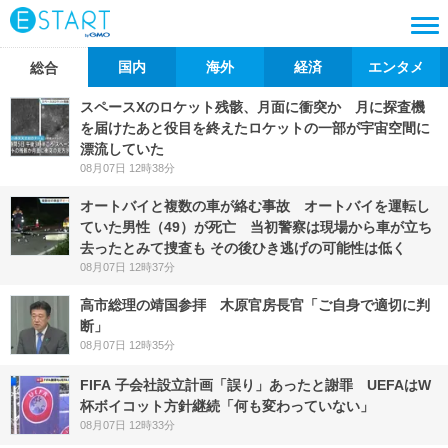
国内
海外
経済
エンタメ
総合
スペースXのロケット残骸、月面に衝突か 月に探査機
を届けたあと役目を終えたロケットの一部が宇宙空間に
漂流していた
08月07日 12時38分
オートバイと複数の車が絡む事故 オートバイを運転し
ていた男性（49）が死亡 当初警察は現場から車が立ち
去ったとみて捜査も その後ひき逃げの可能性は低く
08月07日 12時37分
高市総理の靖国参拝 木原官房長官「ご自身で適切に判
断」
08月07日 12時35分
FIFA 子会社設立計画「誤り」あったと謝罪 UEFAはW
杯ボイコット方針継続「何も変わっていない」
08月07日 12時33分