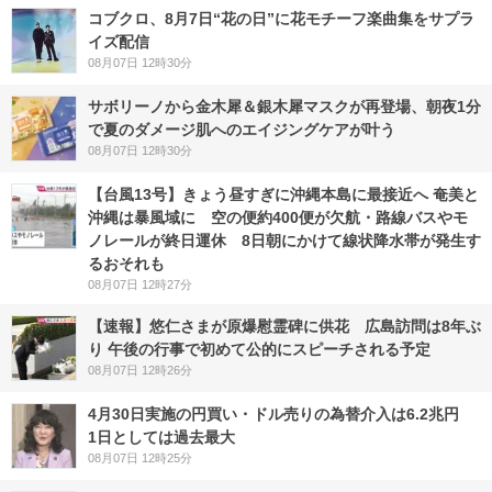
コブクロ、8月7日“花の日”に花モチーフ楽曲集をサプラ
イズ配信
08月07日 12時30分
サボリーノから金木犀＆銀木犀マスクが再登場、朝夜1分
で夏のダメージ肌へのエイジングケアが叶う
08月07日 12時30分
【台風13号】きょう昼すぎに沖縄本島に最接近へ 奄美と
沖縄は暴風域に 空の便約400便が欠航・路線バスやモ
ノレールが終日運休 8日朝にかけて線状降水帯が発生す
るおそれも
08月07日 12時27分
【速報】悠仁さまが原爆慰霊碑に供花 広島訪問は8年ぶ
り 午後の行事で初めて公的にスピーチされる予定
08月07日 12時26分
4月30日実施の円買い・ドル売りの為替介入は6.2兆円
1日としては過去最大
08月07日 12時25分