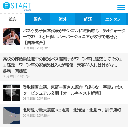
国内
海外
経済
エンタメ
総合
バスケ男子日本代表がモンゴルに逆転勝ち！第4クォータ
ーで27－3と圧倒、ハーパージュニアが攻守で魅せた
【国際試合】
08月10日 20時38分
高校の部活動送迎中の観光バス運転手がワゴン車に追突してそのま
ま逃走 ワゴン車の家族男性2人が軽傷 乗客28人にはけがなし
群馬・関越道
08月10日 20時37分
香取慎吾主演、東野圭吾さん原作『虚ろな十字架』ポス
タービジュアル公開【オールキャスト解禁】
08月10日 20時30分
北海道で最大震度1の地震 北海道・北見市、訓子府町
08月10日 20時29分