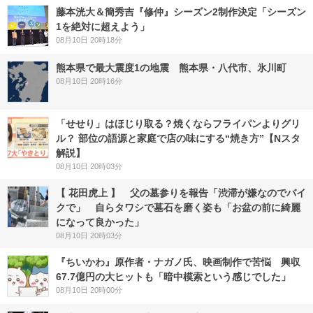
藤本洸大＆簡秀吉『修仲』シーズン2制作決定「シーズン
1を絶対に超えよう」
08月10日 20時18分
熊本県で最大震度1の地震 熊本県・八代市、氷川町
08月10日 20時16分
「せせり」はほじり取る？焼くならフライパンよりグリ
ル？ 部位の語源と家庭で店の味にする“焼き方”【Nスタ
解説】
08月10日 20時03分
【 花田虎上 】 父の墓参りを報告「渋滞が嫌なのでバイ
クで」 自らタワシで墓石を磨く姿も「お盆の前に綺麗
になって良かった」
08月10日 20時03分
『ちいかわ』原作者・ナガノ氏、映画制作で苦悩 興収
67.7億円の大ヒットも「暗中模索という感じでした」
08月10日 20時00分