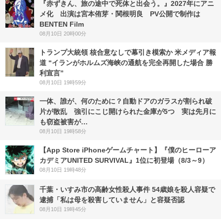
『赤ずきん、旅の途中で死体と出会う。』2027年にアニ
メ化 出演は宮本侑芽・関根明良 PV公開で制作は
BENTEN Film
08月10日 20時00分
トランプ大統領 核合意なしで幕引き模索か 米メディア報
道 “イランがホルムズ海峡の通航を完全再開した場合 勝
利宣言”
08月10日 19時59分
一体、誰が、何のために？自動ドアのガラスが割られ破
片が散乱 強引にこじ開けられた金庫が5つ 実は先月に
も窃盗被害が…
08月10日 19時58分
【App Store iPhoneゲームチャート】『僕のヒーローア
カデミアUNITED SURVIVAL』1位に初登場（8/3～9）
08月10日 19時48分
千葉・いすみ市の高齢女性殺人事件 54歳娘を殺人容疑で
逮捕「私は母を殺害していません」と容疑否認
08月10日 19時45分