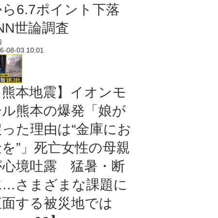
から6.7ポイント下落
NN世論調査
内
6-08-03 10:01
【熊本地震】イオンモ
ール熊本の爆発「娘が
戻った理由は“金庫にお
金を”」死亡女性の母親
が心境吐露 猛暑・断
水…さまざまな課題に
直面する被災地では