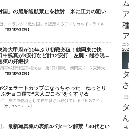
対国」の船舶通航禁止を検討 米に圧力の狙い
イランメディアは、イランが「敵対国」と認定するアメリカやイスラエルなどの船舶のホルムズ海峡通航を禁止することを検討していると報じました。イランの軍事精鋭部隊・革命防衛隊に近いファルス通信は6日、イラン国…
34 【TBS NEWS DIG】
エ
東海大甲府が11年ぶり初戦突破！鶴岡東に快
202
田中楓真が3安打など計12安打 左腕・熊谷晄→
竜弦の好継投
■第108回全国高等学校野球選手権大会 第3日1回戦・鶴岡東 2ー5 東海大甲府（7日、阪神甲子園球場）東海大甲府（山梨）が鶴岡東（山形）を破り、11年ぶりに初戦突破を決めた。試合は1回に3番・田中三士…
27 【TBS NEWS DIG】
がジェラートカップになっちゃった ねっとり
つぶチョコ種で“大人ごころ”をくすぐる
ロッテは17日に、夏の風物詩として長年愛され続けている『BIGスイカバー』から、新たなラインアップとして『スイカバージェラートカップ』を全国で発売する。 【画像】スイカバージェラートカップの2段充填イラス⋯
10:27 【オリコンニュース】
唯、最新写真集の表紙4パターン解禁「30代とい