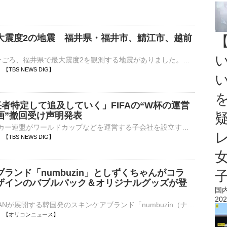
大震度2の地震 福井県・福井市、鯖江市、越前
7日午前10時2分ごろ、福井県で最大震度2を観測する地震がありました。気象庁によりますと、震源地は福井県嶺北で、震源の深さはおよそ10km、地震の規模を示すマグニチュードは3.6と推定されます。この地震…
06 【TBS NEWS DIG】
任者特定して追及していく」FIFAの“W杯の運営
画”撤回受け声明発表
FIFA=国際サッカー連盟がワールドカップなどを運営する子会社を設立する計画を撤回したことを受け、計画に反発していたUEFA=ヨーロッパサッカー連盟は「責任者を特定して追及していく」とする声明を発表しま…
04 【TBS NEWS DIG】
ランド「numbuzin」としずくちゃんがコラ
ザインのバブルパック＆オリジナルグッズが登
国
202
BENOW JAPANが展開する韓国発のスキンケアブランド「numbuzin（ナンバーズイン）」は、2001年の誕生以来、多くの人に愛され、近年は“平成レトロ”ブームをきっかけに再び注目を集めている人気キャラクター「しずく⋯
10:01 【オリコンニュース】