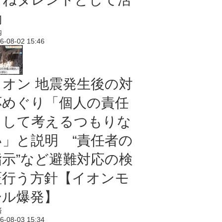
動
内
6-08-02 15:46
イオン 地震発生後の対
応めぐり「個人の責任
として考えるつもりな
い」と説明 “責任者の
指示”など避難対応の検
証行う方針【イオンモ
ール爆発】
済
6-08-03 15:34