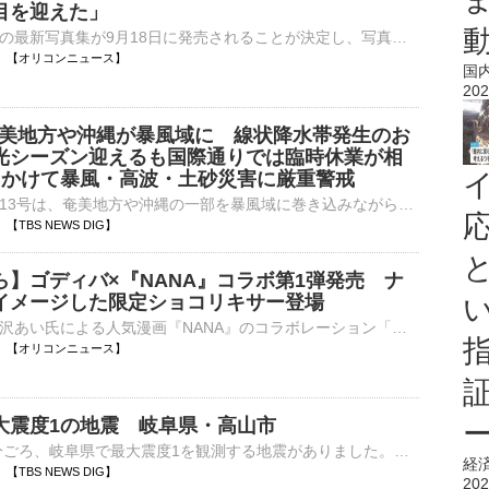
目を迎えた」
声優・小倉唯の最新写真集が9月18日に発売されることが決定し、写真集のタイトルと表紙が公開された。タイトルは『ゆいま～る』で、4パターンの表紙が解禁となった。 【写真】30代に見えない！公開された小倉唯の⋯
10:18 【オリコンニュース】
国
202
 奄美地方や沖縄が暴風域に 線状降水帯発生のお
光シーズン迎えるも国際通りでは臨時休業が相
にかけて暴風・高波・土砂災害に厳重警戒
大型で強い台風13号は、奄美地方や沖縄の一部を暴風域に巻き込みながら西へ進んでいます。台風の暴風域に入っている那覇市から中継です。那覇市の琉球放送前からお伝えしています。普段であれば、この時間帯、このあ…
16 【TBS NEWS DIG】
ら】ゴディバ×『NANA』コラボ第1弾発売 ナ
イメージした限定ショコリキサー登場
ゴディバと矢沢あい氏による人気漫画『NANA』のコラボレーション「ゴディバ×NANAコレクション」第1弾が、きょう7日から発売される。大崎ナナと小松奈々（ハチ）をイメージした2種類のショコリキサーをはじめ、オリ⋯
10:10 【オリコンニュース】
大震度1の地震 岐阜県・高山市
7日午前10時4分ごろ、岐阜県で最大震度1を観測する地震がありました。気象庁によりますと、震源地は岐阜県飛騨地方で、震源の深さはおよそ10km、地震の規模を示すマグニチュードは2.7と推定されます。この…
経
07 【TBS NEWS DIG】
202