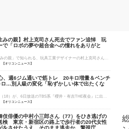
生みの親】村上克司さん死去でファン追悼 玩
ーで「ロボの夢や超合金への憧れをありがと
「超合金の生みの親」で知られる、玩具工業デザイナーの村上克司さんが7月20日に亡くなった。83歳。BANDAI SPIRITSの魂ネイションズ公式Xが6日に発表した。これを受け、ネット上ではファンより追悼の声であふれて⋯
10:47 【オリコンニュース】
田心、週6ジム通いで筋トレ 20キロ増量＆ベンチ
0キロ…別人級の変化「恥ずかしい体で出たくな
俳優の寺田心（18）が、6日放送のTBS系『櫻井・有吉THE夜会』に出演。筋肉量を増やすために一時20キロ増量し、現在はベンチプレス110キロを持ち上げるまで鍛え上げたストイックな肉体づくりを明かした。 【写真】⋯
10:46 【オリコンニュース】
舞伎俳優の中村小三郎さん（77）をひき逃げの
総
送検 東京・新宿区の路上で歩行者の20代女性
がをさせたうえ、そのまま逃走か 警視庁