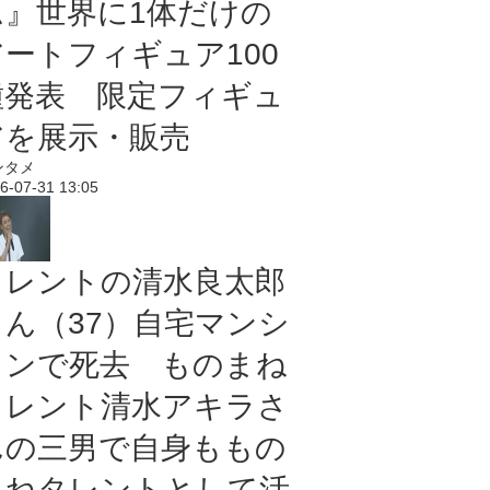
ム』世界に1体だけの
アートフィギュア100
種発表 限定フィギュ
アを展示・販売
ンタメ
6-07-31 13:05
タレントの清水良太郎
さん（37）自宅マンシ
ョンで死去 ものまね
タレント清水アキラさ
んの三男で自身ももの
まねタレントとして活