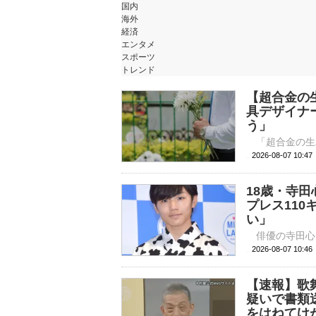
国内
海外
経済
エンタメ
スポーツ
トレンド
【超合金の
具デザイナ
う」
2026-08-07 
18歳・寺
プレス11
い」
2026-08-07 
【速報】歌
疑いで書類
をはねてけ