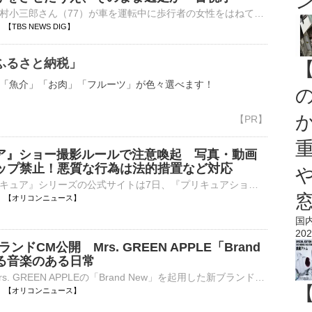
歌舞伎俳優の中村小三郎さん（77）が車を運転中に歩行者の女性をはねてけがをさせたうえ、そのまま逃走したとして、書類送検されたことがわかりました。過失運転傷害とひき逃げの疑いで書類送検されたのは、歌舞伎俳…
41 【TBS NEWS DIG】
ふるさと納税」
「魚介」「お肉」「フルーツ」が色々選べます！
ア』ショー撮影ルールで注意喚起 写真・動画
アップ禁止！悪質な行為は法的措置など対応
アニメ『プリキュア』シリーズの公式サイトは7日、『プリキュアショー』などのイベントに参加する際の撮影マナーについて注意喚起した。 【写真】歌手など大集結！『プリキュア』イベントの様子 公式サイトで⋯
10:35 【オリコンニュース】
国
202
ブランドCM公開 Mrs. GREEN APPLE「Brand
彩る音楽のある日常
Spotifyが、Mrs. GREEN APPLEの「Brand New」を起用した新ブランドCMを、全国の地上波テレビで順次放送開始する。 【動画】Mrs. GREEN APPLE「Brand New」起用！Spotify新CM 新CMは、「あなたの日々に音楽を」⋯
10:35 【オリコンニュース】