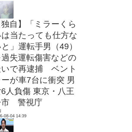
【独自】「ミラーくら
いは当たっても仕方な
いと」運転手男（49）
を過失運転傷害などの
疑いで再逮捕 ベント
レーが車7台に衝突 男
女6人負傷 東京・八王
子市 警視庁
内
6-08-04 14:39