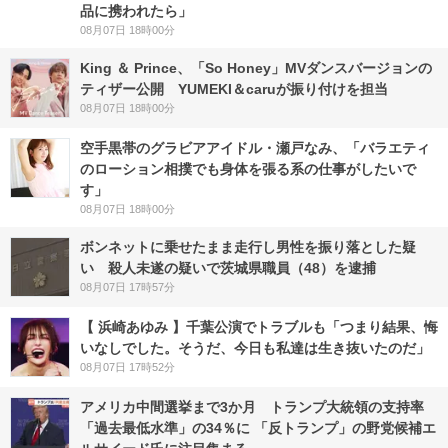
品に携われたら」
08月07日 18時00分
King ＆ Prince、「So Honey」MVダンスバージョンの
ティザー公開 YUMEKI＆caruが振り付けを担当
08月07日 18時00分
空手黒帯のグラビアアイドル・瀬戸なみ、「バラエティ
のローション相撲でも身体を張る系の仕事がしたいで
す」
08月07日 18時00分
ボンネットに乗せたまま走行し男性を振り落とした疑
い 殺人未遂の疑いで茨城県職員（48）を逮捕
08月07日 17時57分
【 浜崎あゆみ 】千葉公演でトラブルも「つまり結果、悔
いなしでした。そうだ、今日も私達は生き抜いたのだ」
08月07日 17時52分
アメリカ中間選挙まで3か月 トランプ大統領の支持率
「過去最低水準」の34％に 「反トランプ」の野党候補エ