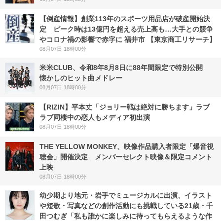
【倒産情報】創業113年のスポーツ用品店が破産開始決
定 ピーク時は13億円を超える売上高も…大手との競争
やコロナ禍の影響で赤字に 福井市 【東京商工リサーチ】
08月07日 18時00分
米米CLUB、令和8年8月8日に88年間限定で特別公開
懐かしのヒット曲メドレー
08月07日 18時00分
【RIZIN】平本丈「ジョリー戦は絶対に勝ちます」ラブ
ラブ同棲中の恋人もメディア初出演
08月07日 18時00分
THE YELLOW MONKEY、映像作品購入者限定「爆音視
聴会」開催決定 メンバーセレクト映像＆限定コメント
上映
08月07日 18時00分
幼少期より地元・岩手でミュージカルに出演、イラスト
や短歌・写真などの創作活動にも挑戦している21歳・千
田つむぎ「私も誰かに楽しみに待ってもらえるような作