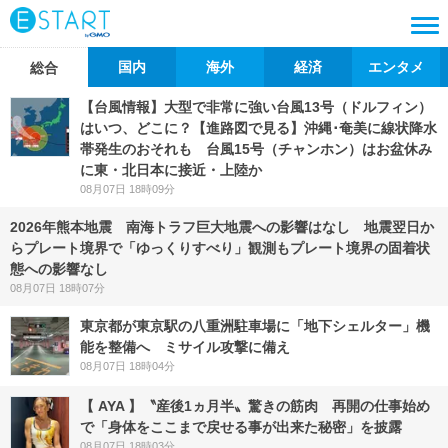
国内
海外
経済
エンタメ
総合
【台風情報】大型で非常に強い台風13号（ドルフィン）
はいつ、どこに？【進路図で見る】沖縄･奄美に線状降水
帯発生のおそれも 台風15号（チャンホン）はお盆休み
に東・北日本に接近・上陸か
08月07日 18時09分
2026年熊本地震 南海トラフ巨大地震への影響はなし 地震翌日か
らプレート境界で「ゆっくりすべり」観測もプレート境界の固着状
態への影響なし
08月07日 18時07分
東京都が東京駅の八重洲駐車場に「地下シェルター」機
能を整備へ ミサイル攻撃に備え
08月07日 18時04分
【 AYA 】〝産後1ヵ月半〟驚きの筋肉 再開の仕事始め
で「身体をここまで戻せる事が出来た秘密」を披露
08月07日 18時03分