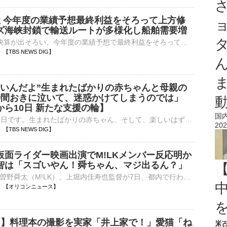
社 今年度の業績予想最終利益をそろって上方修
ズ海峡封鎖で輸送ルートが多様化し船舶需要増
海運大手3社の決算が出そろい、今年度の業績予想で最終利益をそろって上方修正しました。ホルムズ海峡の封鎖を受け、輸送ルートが多様化したため、船舶需要が増えて利益を押し上げるとしています。海運大手3社の今年…
57 【TBS NEWS DIG】
いいんだよ”生まれたばかりの赤ちゃんと母親の
時間おきに泣いて、迷惑かけてしまうのでは」
ら10日 新たな支援の輪】
国
熊本地震から10日です。生まれたばかりの赤ちゃん、そして、楽しいはずの夏休みを奪われた子どもたちのために。その居場所をつくる取り組みが始まっています。震度6強を観測した熊本県八代市にある病院。患者の手術…
202
57 【TBS NEWS DIG】
仮面ライダー映画出演でM!LKメンバー反応明か
智は「スゴいやん！舜ちゃん、マジ出るん？」
今井竜太郎、曽野舜太（M!LK）、上堀内佳寿也監督が7日、都内で行われた映画『仮面ライダーゼッツ さよならのミッション』の公開御礼舞台あいさつに登壇した。 【集合ショット】揃って「滅」ポーズをする今井竜太⋯
20:54 【オリコンニュース】
楽 】料理本の撮影を実家「井上家で！」愛猫「ね