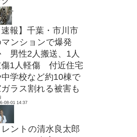
ング
【速報】千葉・市川市
のマンションで爆発
か 男性2人搬送、1人
重傷1人軽傷 付近住宅
や中学校など約10棟で
窓ガラス割れる被害も
内
6-08-01 14:37
タレントの清水良太郎