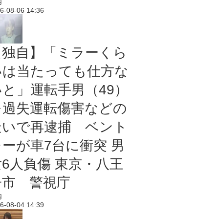
内
6-08-06 14:36
【独自】「ミラーくら
いは当たっても仕方な
いと」運転手男（49）
を過失運転傷害などの
疑いで再逮捕 ベント
レーが車7台に衝突 男
女6人負傷 東京・八王
子市 警視庁
内
6-08-04 14:39