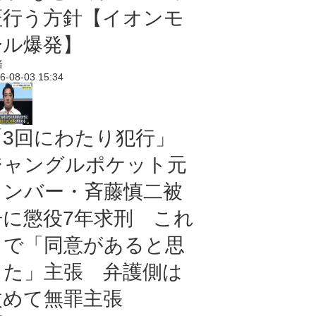
証行う方針【イオンモ
ール爆発】
済
6-08-03 15:34
「3回にわたり犯行」
ジャングルポケット元
メンバー・斉藤慎二被
告に懲役7年求刑 これ
まで「同意があると思
った」主張 弁護側は
改めて無罪主張