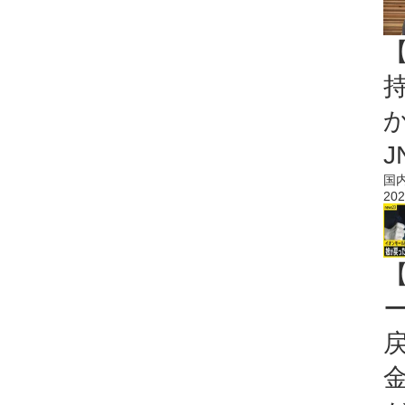
持
J
国
202