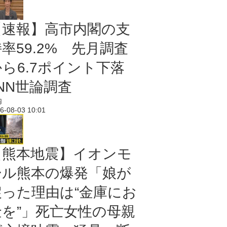
【速報】高市内閣の支
率59.2% 先月調査
から6.7ポイント下落
NN世論調査
内
6-08-03 10:01
【熊本地震】イオンモ
ール熊本の爆発「娘が
戻った理由は“金庫にお
金を”」死亡女性の母親