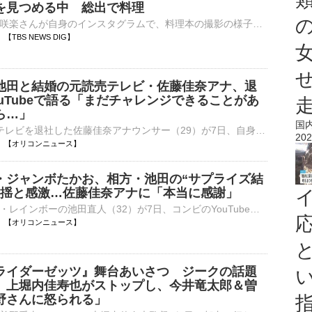
を見つめる中 総出で料理
タレントの井上咲楽さんが自身のインスタグラムで、料理本の撮影の様子を投稿しています。 井上咲楽さんのインスタグラム投稿より井上さんは「料理本撮影を益子の井上家で！」とテキスト。使い込まれた調理…
49 【TBS NEWS DIG】
池田と結婚の元読売テレビ・佐藤佳奈アナ、退
uTubeで語る「まだチャレンジできることがあ
ら…」
国
7月末に読売テレビを退社した佐藤佳奈アナウンサー（29）が7日、自身のインスタグラムでお笑いコンビ・レインボーの池田直人（32）との結婚を発表。さらに同日に開設したYouTubeで、読売テレビを退社した理由につ⋯
202
20:48 【オリコンニュース】
・ジャンボたかお、相方・池田の“サプライズ結
動揺と感激…佐藤佳奈アナに「本当に感謝」
お笑いコンビ・レインボーの池田直人（32）が7日、コンビのYouTubeを更新。7月末で読売テレビを退社した佐藤佳奈アナ（29）との結婚を発表した。相方であるジャンボたかおには「コント」と称して動画を回す中で“結⋯
20:46 【オリコンニュース】
ライダーゼッツ』舞台あいさつ ジークの話題
 上堀内佳寿也がストップし、今井竜太郎＆曽
野さんに怒られる」