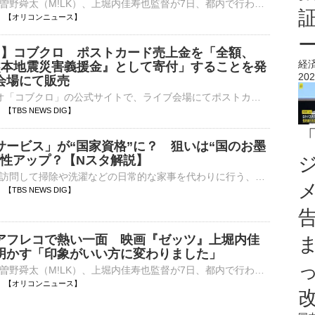
今井竜太郎、曽野舜太（M!LK）、上堀内佳寿也監督が7日、都内で行われた映画『仮面ライダーゼッツ さよならのミッション』の公開御礼舞台あいさつに登壇した。 【集合ショット】揃って「滅」ポーズをする今井竜太⋯
20:41 【オリコンニュース】
震 】コブクロ ポストカード売上金を「全額、
経
熊本地震災害義援金』として寄付」することを発
202
会場にて販売
5日、人気デュオ「コブクロ」の公式サイトで、ライブ会場にてポストカードを販売し、その売り上げ金を『令和8年熊本地震災害義援金』として寄付することを発表しました。 コブクロ公式サイトでは、「令和…
36 【TBS NEWS DIG】
サービス」が“国家資格”に？ 狙いは“国のお墨
頼性アップ？【Nスタ解説】
利用者の自宅を訪問して掃除や洗濯などの日常的な家事を代わりに行う、家事支援サービス。政府はこの「家事支援サービス」を、“国家資格”にすると打ち出しているのです。その狙いとは何なの…
35 【TBS NEWS DIG】
アフレコで熱い一面 映画『ゼッツ』上堀内佳
明かす「印象がいい方に変わりました」
今井竜太郎、曽野舜太（M!LK）、上堀内佳寿也監督が7日、都内で行われた映画『仮面ライダーゼッツ さよならのミッション』の公開御礼舞台あいさつに登壇した。 【写真】さわやかすぎる⋯にこやかにファンに手を降⋯
20:34 【オリコンニュース】