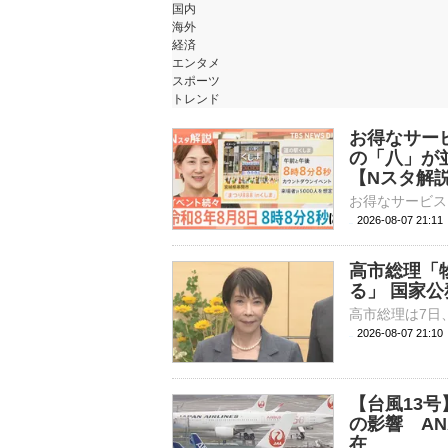
国内
海外
経済
エンタメ
スポーツ
トレンド
お得なサー
の「八」が
【Nスタ解
2026-08-07 21:
高市総理「
る」 国家公
2026-08-07 21:
【台風13
の影響 AN
在