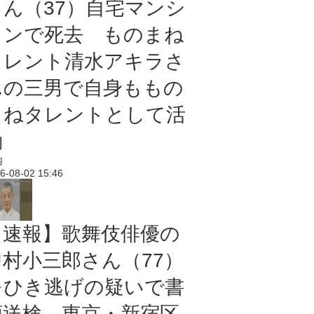
さん（37）自宅マンシ
ョンで死去 ものまね
タレント清水アキラさ
んの三男で自身ももの
まねタレントとして活
動
内
6-08-02 15:46
【速報】歌舞伎俳優の
中村小三郎さん（77）
をひき逃げの疑いで書
類送検 東京・新宿区