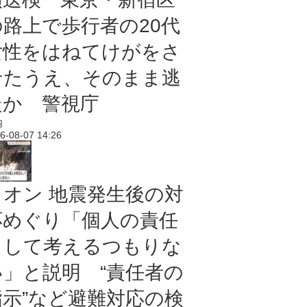
の路上で歩行者の20代
女性をはねてけがをさ
せたうえ、そのまま逃
走か 警視庁
内
6-08-07 14:26
イオン 地震発生後の対
応めぐり「個人の責任
として考えるつもりな
い」と説明 “責任者の
指示”など避難対応の検