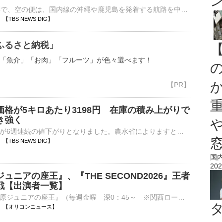
台風13号の影響で、空の便は、国内線の沖縄や鹿児島を発着する航路を中心に欠航が出ています。きょうは日本航空と全日空であわせて267便が欠航となりました。お盆休みの期間に入る、あす（8日）の便にも大きな影…
09 【TBS NEWS DIG】
ふるさと納税」
「魚介」「お肉」「フルーツ」が色々選べます！
価格が5キロあたり3198円 在庫の積み上がりで
き強く
コメの平均価格が6週連続の値下がりとなりました。農水省によりますと、先月27日から今月2日までにスーパーで販売されたコメの平均価格は、前の週より113円安い5キロあたり3198円でした。値下がりは6週連…
01 【TBS NEWS DIG】
国
202
ュニアの座王』、『THE SECOND2026』王者
戦【出演者一覧】
カンテレ『千原ジュニアの座王』（毎週金曜 深0：45～ ※関西ローカル）がきょう7日に放送される。 24日放送『千原ジュニアの座王』出演者 千原ジュニアがMCを務める同番組は、出場者が漫才やコントなど、作⋯
21:00 【オリコンニュース】