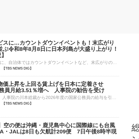
ビスに…カウントダウンイベントも！末広がり
並ぶ令和8年8月8日に日本列島が大盛り上がり！
説】
お得なサービスに、自治体ではカウントダウンイベントなど、末広がりの「八」が並ぶ、令和8年8月8日に向けて、日本列島が盛り上がりを見せています。令和8年8月8日限定で888グラムの「メガMAX盛り」に！?…
11 【TBS NEWS DIG】
物価上昇を上回る賃上げを日本に定着させ
務員月給3.51％増へ 人事院の勧告を受け
高市総理は7日、人事院の川本総裁から2026年度の国家公務員の給与を引き上げるよう勧告を受け、「しっかりと対応を検討する」との考えを示しました。高市総理「国民生活や国益をしっかり守るために活躍してくださ…
10 【TBS NEWS DIG】
号】空の便は沖縄・鹿児島中心に国際線にも台風
総
A・JALは8日も欠航計209便 7日午後8時半現