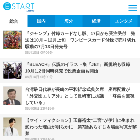
国内
海外
経済
エンタメ
総合
『ジャンプ』付録カードなし版、17日から受注受付 発
送は10月～12月上旬 ワンピースカード付録で売り切れ
騒動の7月13日発売号
08月10日 0時06分
『BLEACH』伝説のイラスト集『JET』新規絵も収録
10月に2冊同時発売で投票企画も開始
08月10日 0時00分
台湾駐日代表が長崎の平和祈念式典欠席 座席配置が
「外交団エリア外」として長崎市に抗議 「尊厳を無視
している」
08月09日 23時18分
【マイ・フィクション】玉森裕太“二宮”が伊川に生まれ
変わった理由が明らかに 第7話あらすじ＆場面写真が解
禁
08月09日 23時10分