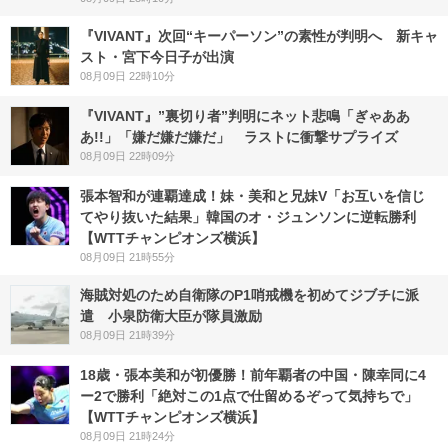
『VIVANT』次回“キーパーソン”の素性が判明へ 新キャ
スト・宮下今日子が出演
08月09日 22時10分
『VIVANT』”裏切り者”判明にネット悲鳴「ぎゃああ
あ!!」「嫌だ嫌だ嫌だ」 ラストに衝撃サプライズ
08月09日 22時09分
張本智和が連覇達成！妹・美和と兄妹V「お互いを信じ
てやり抜いた結果」韓国のオ・ジュンソンに逆転勝利
【WTTチャンピオンズ横浜】
08月09日 21時55分
海賊対処のため自衛隊のP1哨戒機を初めてジブチに派
遣 小泉防衛大臣が隊員激励
08月09日 21時39分
18歳・張本美和が初優勝！前年覇者の中国・陳幸同に4
ー2で勝利「絶対この1点で仕留めるぞって気持ちで」
【WTTチャンピオンズ横浜】
08月09日 21時24分