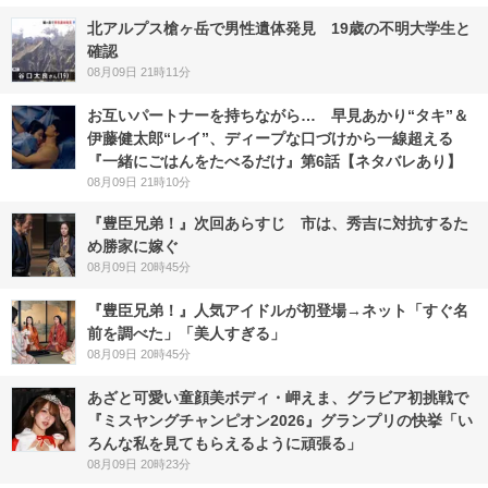
北アルプス槍ヶ岳で男性遺体発見 19歳の不明大学生と
確認
08月09日 21時11分
お互いパートナーを持ちながら… 早見あかり“タキ”＆
伊藤健太郎“レイ”、ディープな口づけから一線超える
『一緒にごはんをたべるだけ』第6話【ネタバレあり】
08月09日 21時10分
『豊臣兄弟！』次回あらすじ 市は、秀吉に対抗するた
め勝家に嫁ぐ
08月09日 20時45分
『豊臣兄弟！』人気アイドルが初登場→ネット「すぐ名
前を調べた」「美人すぎる」
08月09日 20時45分
あざと可愛い童顔美ボディ・岬えま、グラビア初挑戦で
『ミスヤングチャンピオン2026』グランプリの快挙「い
ろんな私を見てもらえるように頑張る」
08月09日 20時23分