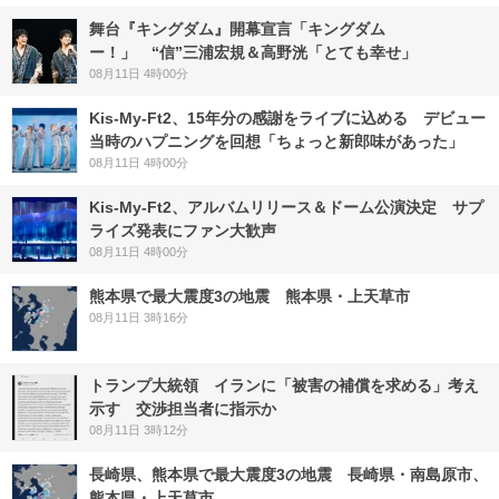
舞台『キングダム』開幕宣言「キングダム
ー！」 “信”三浦宏規＆高野洸「とても幸せ」
08月11日 4時00分
Kis-My-Ft2、15年分の感謝をライブに込める デビュー
当時のハプニングを回想「ちょっと新郎味があった」
08月11日 4時00分
Kis-My-Ft2、アルバムリリース＆ドーム公演決定 サプ
ライズ発表にファン大歓声
08月11日 4時00分
熊本県で最大震度3の地震 熊本県・上天草市
08月11日 3時16分
トランプ大統領 イランに「被害の補償を求める」考え
示す 交渉担当者に指示か
08月11日 3時12分
長崎県、熊本県で最大震度3の地震 長崎県・南島原市、
熊本県・上天草市