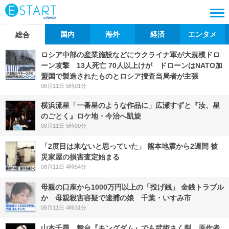
国内
海外
経済
エンタメ
総合
ロシア中部の産業施設などにウクライナ軍が大規模ドロ
ーン攻撃 13人死亡 70人以上けが ドローンはNATO加
盟国で製造されたものとロシア捜査当局者が主張
08月11日 5時01分
横浜流星「一番星のような作品に」広瀬すずと『汝、星
のごとく』ロケ地・今治へ凱旋
08月11日 5時00分
「2度目は来ないと思っていた」 熊本地震から2週間 被
災家屋の損害査定始まる
08月11日 4時54分
母親の口座から1000万円以上の「投げ銭」 金銭トラブル
か 母親殺害容疑で逮捕の娘 千葉・いすみ市
08月11日 4時31分
山本千尋、舞台『キングダム』でも武術さく裂 原作者