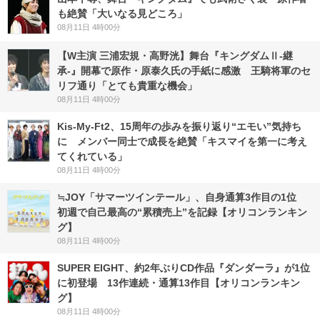
も絶賛「大いなる見どころ」
08月11日 4時00分
【W主演 三浦宏規・高野洸】舞台『キングダムⅡ-継
承-』開幕で原作・原泰久氏の手紙に感激 王騎将軍のセ
リフ通り「とても貴重な機会」
08月11日 4時00分
Kis-My-Ft2、15周年の歩みを振り返り“エモい”気持ち
に メンバー同士で成長を絶賛「キスマイを第一に考え
てくれている」
08月11日 4時00分
≒JOY「サマーツインテール」、自身通算3作目の1位
初週で自己最高の“累積売上”を記録【オリコンランキン
グ】
08月11日 4時00分
SUPER EIGHT、約2年ぶりCD作品『ダンダーラ』が1位
に初登場 13作連続・通算13作目【オリコンランキン
グ】
08月11日 4時00分