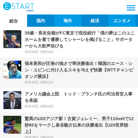
国内
海外
経済
エンタメ
総合
39歳・長友佑都がFC東京で現役続行「僕の夢はこのユニ
ホームを着て優勝してシャーレを掲げること」サポータ
ーから大歓声浴びる
08月08日 19時56分
張本美和が圧巻の強さで準決勝進出！韓国のエース・シ
ン・ユビンに付け入るスキを与えず快勝【WTTチャンピ
オンズ横浜】
08月08日 19時52分
アメリカ議会上院 トッド・ブランチ氏の司法長官人事
を承認
08月08日 19時50分
驚異のU20アジア新！古賀ジェレミー、男子110mHで12
秒95をマークし泉谷駿介以来の決勝進出【U20世界陸
上】
08月08日 19時45分