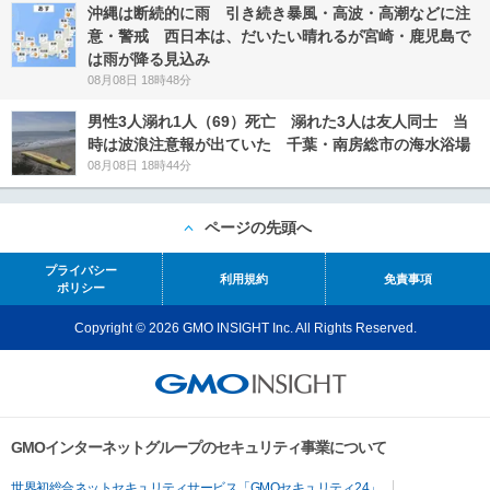
沖縄は断続的に雨 引き続き暴風・高波・高潮などに注
意・警戒 西日本は、だいたい晴れるが宮崎・鹿児島で
は雨が降る見込み
08月08日 18時48分
男性3人溺れ1人（69）死亡 溺れた3人は友人同士 当
時は波浪注意報が出ていた 千葉・南房総市の海水浴場
08月08日 18時44分
ページの先頭へ
プライバシー
利用規約
免責事項
ポリシー
Copyright © 2026 GMO INSIGHT Inc. All Rights Reserved.
GMOインターネットグループのセキュリティ事業について
世界初総合ネットセキュリティサービス「GMOセキュリティ24」