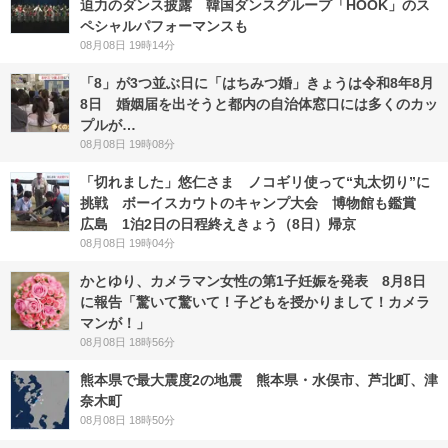
迫力のダンス披露 韓国ダンスグループ「HOOK」のス
ペシャルパフォーマンスも
08月08日 19時14分
「8」が3つ並ぶ日に「はちみつ婚」きょうは令和8年8月
8日 婚姻届を出そうと都内の自治体窓口には多くのカッ
プルが…
08月08日 19時08分
「切れました」悠仁さま ノコギリ使って“丸太切り”に
挑戦 ボーイスカウトのキャンプ大会 博物館も鑑賞
広島 1泊2日の日程終えきょう（8日）帰京
08月08日 19時04分
かとゆり、カメラマン女性の第1子妊娠を発表 8月8日
に報告「驚いて驚いて！子どもを授かりまして！カメラ
マンが！」
08月08日 18時56分
熊本県で最大震度2の地震 熊本県・水俣市、芦北町、津
奈木町
08月08日 18時50分