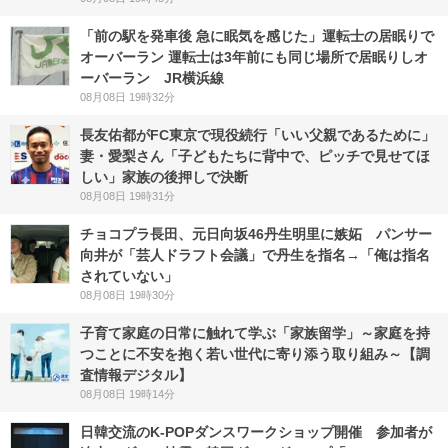
「前の駅を発車後 急に眠気を感じた」運転士の居眠りで
オーバーラン 運転士は3年前にも同じ場所で居眠りしオ
ーバーラン JR横浜線
08月08日 19時32分
長友佑都がFC東京で現役続行「いい父親であるために」
妻・愛梨さん「子どもたちに背中で、ピッチで見せてほ
しい」家族の後押しで決断
08月08日 19時31分
チョコプラ長田、元日向坂46丹生明里に嫉妬 パンサー
向井が「芸人ドラフト会議」で丹生を指名→「俺は指名
されていない」
08月08日 19時30分
子育て家庭の日常に触れて学ぶ「家族留学」～家庭を持
つことに不安を抱く若い世代に寄り添う取り組み～【調
査情報デジタル】
08月08日 19時14分
日韓交流のK-POPダンスワークショップ開催 参加者が