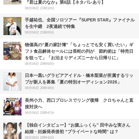
『君は夏のなか』第6話【ネタバレあり】
08月06日 21時10分
手越祐也、全国ソロツアー『SUPER STAR』ファイナル
を生中継 2夜連続で特集
08月06日 21時00分
物価高の“夏の家計簿”「ちょっとでも安く買いたい」ギ
フト食品解体セールには長蛇の列が 節約術は「特売日
を狙って」「お泊まりディズニーから日帰りに」
08月06日 20時50分
日本一黒いグラビアアイドル・橋本梨菜が所属するリッ
プが新人を募集「夏の特別オーディション2026」
08月06日 20時48分
長州小力、西口プロレスでリング復帰 クロちゃんと直
接対決へ
08月06日 20時47分
【独自インタビュー】“お腹ふっくら” 田中みな実さん
結婚・妊娠発表後初 “プライベートな時間” は？
08月06日 20時42分