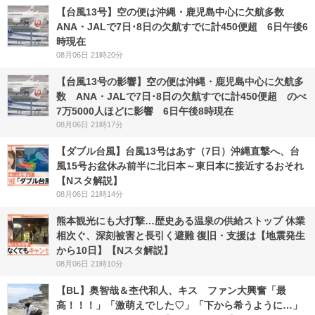
【台風13号】空の便は沖縄・鹿児島中心に欠航多数
ANA・JALで7日･8日の欠航すでに計450便超 6日午後6
時現在
08月06日 21時20分
【台風13号の影響】空の便は沖縄・鹿児島中心に欠航多
数 ANA・JALで7日･8日の欠航すでに計450便超 のべ
7万5000人ほどに影響 6日午後8時現在
08月06日 21時17分
【ダブル台風】台風13号はあす（7日）沖縄直撃へ、台
風15号お盆休み前半に北日本～東日本に接近するおそれ
【Nスタ解説】
08月06日 21時14分
熊本観光にも大打撃…歴史ある温泉の供給ストップ 休業
相次ぐ、深刻被害と長引く避難 復旧・支援は【地震発生
から10日】【Nスタ解説】
08月06日 21時10分
【BL】奥智哉＆杢代和人、キス ファン大興奮「最
高！！！」「激萌えでした♡」「下から希うように…」