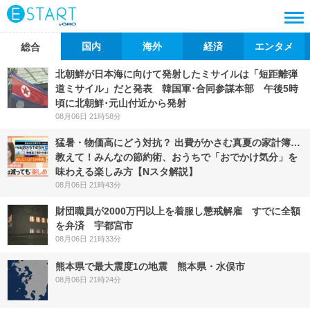
国内
海外
経済
エンタメ
総合
北朝鮮が日本海に向けて発射したミサイルは「短距離弾
道ミサイル」だと発表 韓国軍･合同参謀本部 午後5時
頃に北朝鮮･元山付近から発射
08月06日 21時58分
猛暑・物価高にどう対抗？ 出費がかさむ真夏の家計簿…
教えて！みんなの節約術、おうちで「おでかけ気分」を
味わえる楽しみ方【Nスタ解説】
08月06日 21時43分
財団職員が2000万円以上を着服し懲戒解雇 すでに全額
を弁済 宇都宮市
08月06日 21時33分
熊本県で最大震度1の地震 熊本県・水俣市
08月06日 21時24分