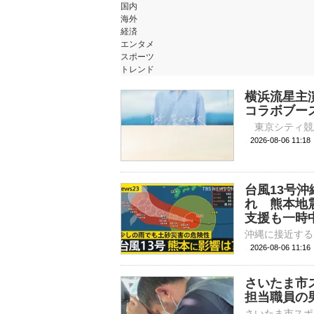
国内
海外
経済
エンタメ
スポーツ
トレンド
横浜流星主
コラボブー
2026-08-06 
台風13号
れ 熊本地
支援も一時中
2026-08-06 11:
さいたま市
担当職員の