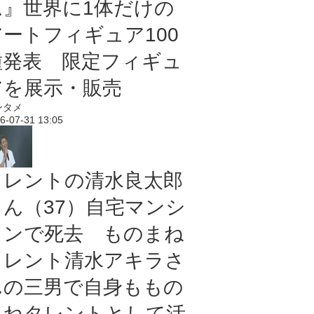
ム』世界に1体だけの
アートフィギュア100
種発表 限定フィギュ
アを展示・販売
ンタメ
6-07-31 13:05
タレントの清水良太郎
さん（37）自宅マンシ
ョンで死去 ものまね
タレント清水アキラさ
んの三男で自身ももの
まねタレントとして活