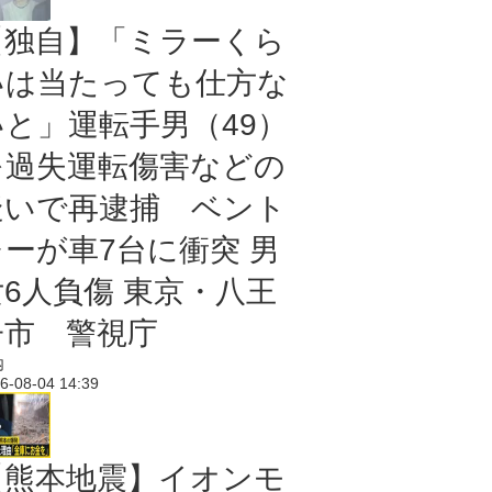
【独自】「ミラーくら
いは当たっても仕方な
いと」運転手男（49）
を過失運転傷害などの
疑いで再逮捕 ベント
レーが車7台に衝突 男
女6人負傷 東京・八王
子市 警視庁
内
6-08-04 14:39
【熊本地震】イオンモ