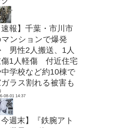
ング
【速報】千葉・市川市
のマンションで爆発
か 男性2人搬送、1人
重傷1人軽傷 付近住宅
や中学校など約10棟で
窓ガラス割れる被害も
内
6-08-01 14:37
【今週末】『鉄腕アト