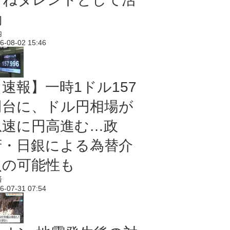
動
内
6-08-02 15:46
【速報】一時1ドル157
円台に、ドル円相場が
急速に円高進む…政
府・日銀による為替介
入の可能性も
済
6-07-31 07:54