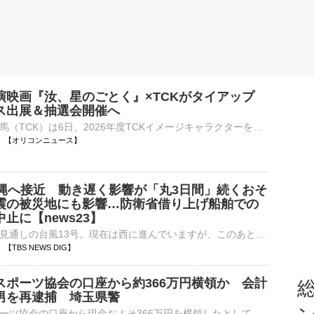
演映画『汝、星のごとく』×TCKがタイアップ
ス出展＆抽選会開催へ
東京シティ競馬（TCK）は6日、2026年度TCKイメージキャラクターを務める俳優・横浜流星が主演する映画『汝、星のごとく』（10月9日公開）とのタイアップキャンペーンを実施することを発表。 【画像】非売品も！プ⋯
11:18 【オリコンニュース】
沖縄へ接近 動き遅く影響が「丸3日間」続くおそ
震の被災地にも影響…防衛省借り上げ船舶での
止に【news23】
沖縄に接近する見通しの台風13号。現在は西に進んでいますが、このあと進路を北寄りに変え、九州で大雨となるもおそれもあり、熊本地震の被災地では備えが始まっています。台風13号は沖縄へ 動きが遅くなり影響が…
16 【TBS NEWS DIG】
スポーツ協会の口座から約366万円横領か 会計
総
男を再逮捕 埼玉県警
さいたま市スポーツ協会の口座から現金およそ366万円を横領したとして、会計担当の男が再逮捕されました。さいたま市スポーツ協会職員の三浦宏樹容疑者（36）はことし5月、協会が管理していたキャッシュカードを…