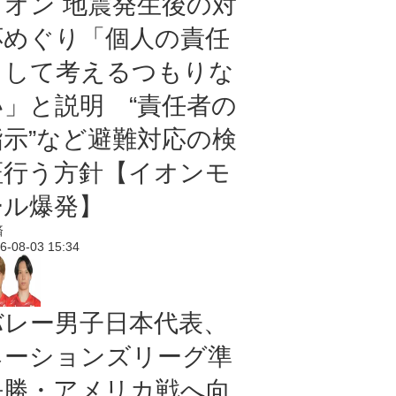
イオン 地震発生後の対
応めぐり「個人の責任
として考えるつもりな
い」と説明 “責任者の
指示”など避難対応の検
証行う方針【イオンモ
ール爆発】
済
6-08-03 15:34
バレー男子日本代表、
ネーションズリーグ準
決勝・アメリカ戦へ向