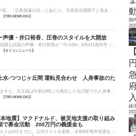
きょう（6日）午前、「広島原爆の日」にあたり、天皇皇后両陛下と長女・愛子さまが御所で黙とうされたと、宮内庁が発表しました。…
47 【TBS NEWS DIG】
国
202
ー声優・井口裕香、圧巻のスタイルを大開放
グラビアでの活躍も話題の声優・井口裕香が『FLASH』8月4日発売号（光文社）で表紙、巻頭、ミニブックに登場している。 【写真】部屋着姿でナチュラルな表情を見せた井口裕香 井口は表紙、巻頭10ページ、そし⋯
10:43 【オリコンニュース】
上水-つつじヶ丘間 運転見合わせ 人身事故のた
京王電鉄によりますと、京王線は午前10時ごろ発生した仙川駅での人身事故のため、桜上水とつつじヶ丘の間の上下線で運転を見合せています。午前11時30分ごろ運転を再開する見込みです。…
32 【TBS NEWS DIG】
経
202
熊本地震】マクドナルド、被災地支援の取り組み
頭で募金活動 200万円の義援金も
日本マクドナルドは6日までに、公式サイトを更新。令和8年熊本地震を受け、被災地支援の取り組みとして義援金店頭募金活動を実施すると発表した。 【動画】2023年に「地震発生確率」示し呼びかけ…KAB熊本朝日放送⋯