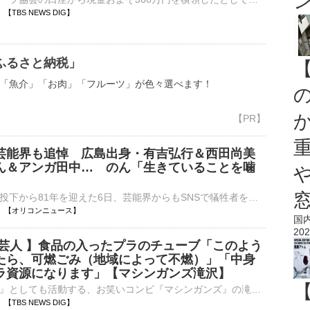
12 【TBS NEWS DIG】
ふるさと納税」
「魚介」「お肉」「フルーツ」が色々選べます！
芸能界も追悼 広島出身・有吉弘行＆西田尚美
ん＆アンガ田中… のん「生きていることを噛
」
広島への原爆投下から81年を迎えた6日、芸能界からもSNSで犠牲者を追悼するコメントが寄せられている。 【写真】「平和への祈りを」折り鶴の写真で思いを寄せた投稿 広島県福山市出身の俳優・西田尚美（56）は⋯
11:09 【オリコンニュース】
国
202
掃芸人 】食品の入ったプラのチューブ「このよう
たら、可燃ごみ（地域によって不燃）」「中身
ラ資源になります」【マシンガンズ滝沢】
『ごみ清掃芸人』としても活動する、お笑いコンビ『マシンガンズ』の滝沢秀一さんが8月6日、自身のXを更新。「今日のごみトリビア」を紹介しました。 滝沢秀一さん（マシンガンズ）滝沢さんは中身がわず…
07 【TBS NEWS DIG】