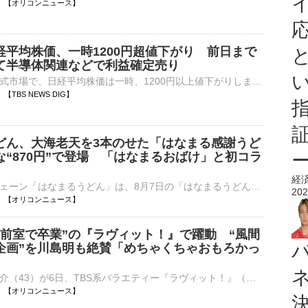
10:26 【オリコンニュース】
経平均株価、一時1200円超値下がり 前日まで
て半導体関連などで利益確定売り
きょうの東京株式市場で、日経平均株価は一時、1200円以上値下がりしました。日経平均株価はきのうまでの2日間でおよそ2500円値上がりしていて、半導体関連銘柄などでいったん利益を確定する売り注文が増えて…
25 【TBS NEWS DIG】
どん、大海老天を3本のせた「はなまる感謝うど
な“870円”で登場 「はなまるおばけ」と初コラ
経
讃岐うどんチェーン「はなまるうどん」は、8月7日の「はなまるうどんの日」を記念し、日頃の感謝を込めて大海老天をぜいたくに3本のせた限定メニュー「はなまる感謝うどん」を、お得な870（はなまる）円で、全国の⋯
202
10:22 【オリコンニュース】
“前室で卒業”の『ラヴィット！』で躍動 “風間
企画”を川島明も絶賛「めちゃくちゃおもろかっ
俳優の風間俊介（43）が6日、TBS系バラエティー『ラヴィット！』（月～金 前8：00）に生出演。4月期木曜シーズンレギュラーの卒業セレモニーができずに番組を卒業した風間が躍動した。 【写真】「みんなが風間君⋯
10:17 【オリコンニュース】