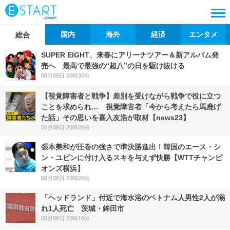
国内
海外
経済
エンタメ
総合
SUPER EIGHT、来春にアリーナツアー＆新アルバム発
売へ 最高で最強の“超八”の日を駆け抜ける
08月08日 20時30分
【視覚障害者と戦争】差別を受けながら戦争で役に立つ
ことを求められ… 視覚障害者「今から考えたら馬鹿げ
た話」その思いを喜入友浩が取材【news23】
08月08日 20時20分
張本美和が圧巻の強さで準決勝進出！韓国のエース・シ
ン・ユビンに付け入るスキを与えず快勝【WTTチャンピ
オンズ横浜】
08月08日 20時20分
「ヘッドランド」付近で海水浴のベトナム人男性2人が溺
れ1人死亡 茨城・鉾田市
08月08日 20時18分