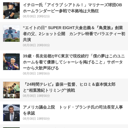
イチロー氏「アイラブ シアトル！」マリナーズ球団OB
ホームランダービー参戦で本拠地は大熱狂
08月08日 20時02分
“エイトの日” SUPER EIGHT大倉忠義＆『鳥貴族』創業
者の父、2ショット公開 カンテレ特番でバラエティー初
共演
08月08日 20時00分
39歳・長友佑都がFC東京で現役続行「僕の夢はこのユニ
ホームを着て優勝してシャーレを掲げること」サポータ
ーから大歓声浴びる
08月08日 19時56分
『24時間テレビ』森保一監督、ヒロミ＆森本慎太郎
と“相葉雅紀トリミング”挑戦
08月08日 19時56分
アメリカ議会上院 トッド・ブランチ氏の司法長官人事
を承認
08月08日 19時50分