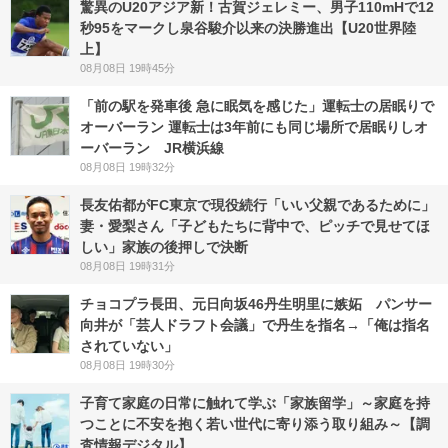
驚異のU20アジア新！古賀ジェレミー、男子110mHで12
秒95をマークし泉谷駿介以来の決勝進出【U20世界陸
上】
08月08日 19時45分
「前の駅を発車後 急に眠気を感じた」運転士の居眠りで
オーバーラン 運転士は3年前にも同じ場所で居眠りしオ
ーバーラン JR横浜線
08月08日 19時32分
長友佑都がFC東京で現役続行「いい父親であるために」
妻・愛梨さん「子どもたちに背中で、ピッチで見せてほ
しい」家族の後押しで決断
08月08日 19時31分
チョコプラ長田、元日向坂46丹生明里に嫉妬 パンサー
向井が「芸人ドラフト会議」で丹生を指名→「俺は指名
されていない」
08月08日 19時30分
子育て家庭の日常に触れて学ぶ「家族留学」～家庭を持
つことに不安を抱く若い世代に寄り添う取り組み～【調
査情報デジタル】