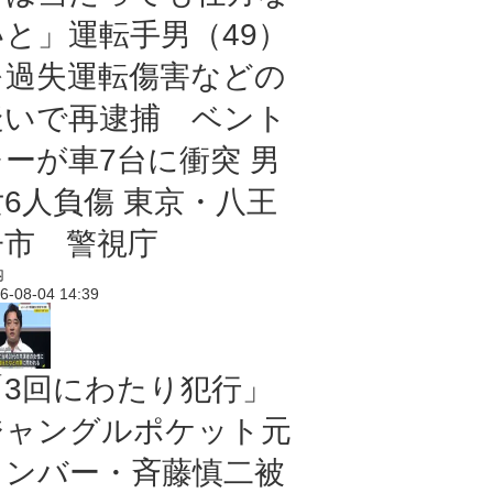
いと」運転手男（49）
を過失運転傷害などの
疑いで再逮捕 ベント
レーが車7台に衝突 男
女6人負傷 東京・八王
子市 警視庁
内
6-08-04 14:39
「3回にわたり犯行」
ジャングルポケット元
メンバー・斉藤慎二被