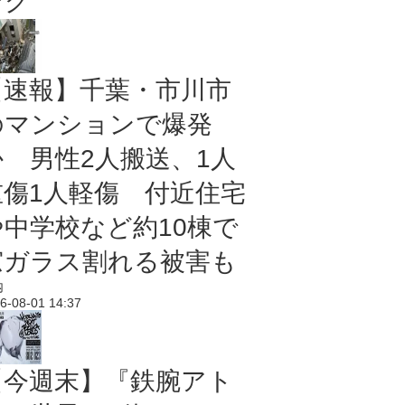
ング
【速報】千葉・市川市
のマンションで爆発
か 男性2人搬送、1人
重傷1人軽傷 付近住宅
や中学校など約10棟で
窓ガラス割れる被害も
内
6-08-01 14:37
【今週末】『鉄腕アト