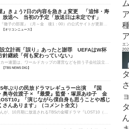
屋』きょう7日の内容を急きょ変更 「追悼・寿
」放送へ 当初の予定「放送日は未定です」
テレビ朝日系『徹子の部屋』（月～金 後1：00）の公式サイトが更新され、きょう7日の放送が「追悼・寿美花代さん」になることが発表された。 【写真】すてきな家族写真…とびきりの笑顔をみせる寿美花代さんら⋯
06:05 【オリコンニュース】
エ
会社設立計画「誤り」あったと謝罪 UEFAはW杯
202
方針継続「何も変わっていない」
FIFA＝国際サッカー連盟は、ワールドカップの運営などを担う子会社設立の計画について、「誤り」があったとして謝罪しました。しかし、UEFA＝ヨーロッパサッカー連盟は「何も変わっていない」として、ワールド…
04 【TBS NEWS DIG】
 】5年ぶりの民放ドラマレギュラー出演 『国
・奥寺佐渡子 × 『最愛』監督・塚原あゆ子 金
LOST10』「演じながら僕自身も思うことや感じ
くさんあります」（コメント全文）
俳優の小栗旬さんが、10月期に放送されるTBSの金曜ドラマ『LOST10（ロストテン）』にレギュラー出演することが8月7日、明らかになりました。 金曜ドラマ『LOST10』主演：横浜流星さん、…