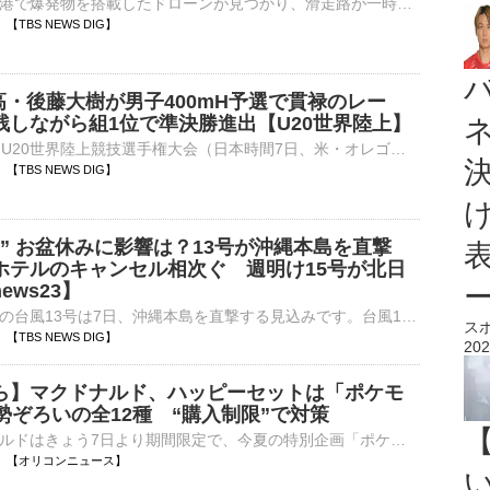
ドイツ東部の空港で爆発物を搭載したドローンが見つかり、滑走路が一時、閉鎖される事態となりました。付近にはウクライナの輸送機も駐機していました。地元警察によりますと、ドイツ東部・ライプチヒ近郊にある空港の…
29 【TBS NEWS DIG】
高・後藤大樹が男子400mH予選で貫禄のレー
残しながら組1位で準決勝進出【U20世界陸上】
■オレゴン2026 U20世界陸上競技選手権大会（日本時間7日、米・オレゴン）男子400mハードル予選に、後藤大樹（17、洛南高校）が出場し、50秒45で準決勝進出を決めた。予選6組で登場した後藤は、最…
20 【TBS NEWS DIG】
” お盆休みに影響は？13号が沖縄本島を直撃
ホテルのキャンセル相次ぐ 週明け15号が北日
ews23】
大型で強い勢力の台風13号は7日、沖縄本島を直撃する見込みです。台風13号が沖縄本島を直撃へ 8日まで影響か鹿児島県奄美市では、横殴りの雨が降りました。早い人で、8日（土曜日）から最大9連休と…
ス
06 【TBS NEWS DIG】
202
ら】マクドナルド、ハッピーセットは「ポケモ
勢ぞろいの全12種 “購入制限”で対策
日本マクドナルドはきょう7日より期間限定で、今夏の特別企画「ポケモン夏マック」の「ハッピーセット編」として、ハッピーセット「ポケモン」を販売する。販売開始日の7日から9日までの3日間は、1グループ1会計に⋯
05:05 【オリコンニュース】