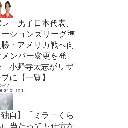
バレー男子日本代表、
ネーションズリーグ準
決勝・アメリカ戦へ向
けメンバー変更を発
表 小野寺太志がリザ
ーブに【一覧】
ポーツ
6-07-31 12:12
【独自】「ミラーくら
いは当たっても仕方な