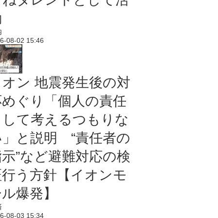
動
内
6-08-02 15:46
イオン 地震発生後の対
応めぐり「個人の責任
として考えるつもりな
い」と説明 “責任者の
指示”など避難対応の検
証行う方針【イオンモ
ール爆発】
済
6-08-03 15:34