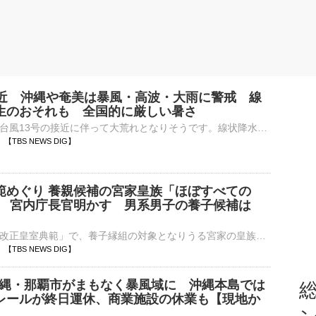
接近 沖縄や奄美は暴風・高波・大雨に警戒 線
生のおそれも 全国的に厳しい暑さ
沖縄や奄美は、台風13号の接近に伴って大荒れとなりそうです。線状降水帯が発生するおそれもあります。暴風、高波、大雨に厳重な警戒が必要です。九州南部などの太平洋側も大雨のおそれがあります。【台風13号&n…
27 【TBS NEWS DIG】
範めぐり 養親候補の宮家皇族「ほぼすべての
」 宮内庁長官明かす 男系男子の養子候補は
」
宮内庁長官は「改正皇室典範」で、養子縁組の対象となりうる宮家の皇族方に対し、「ほぼすべての方々に説明を終えた」とコメントしました。改正皇室典範は、皇族数の確保に向け、▼女性皇族が結婚後も皇族の身分を保持…
25 【TBS NEWS DIG】
 沖縄・那覇市がまもなく暴風域に 沖縄本島では
総
レールが終日運休、商業施設の休業も【現地か