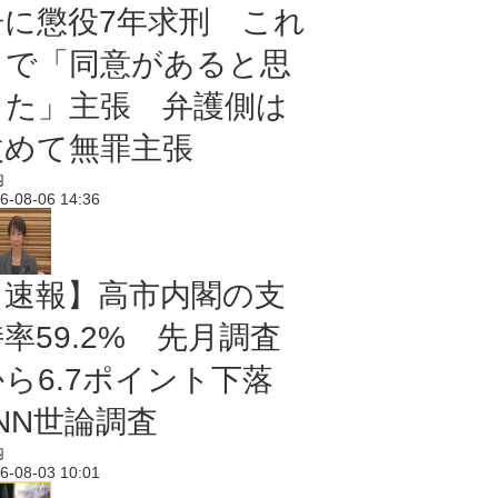
告に懲役7年求刑 これ
まで「同意があると思
った」主張 弁護側は
改めて無罪主張
内
6-08-06 14:36
【速報】高市内閣の支
率59.2% 先月調査
から6.7ポイント下落
NN世論調査
内
6-08-03 10:01