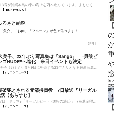
大型で強い台風13号が沖縄本島の東の海上を西へ進んでいます。まもなく暴風域に入る那覇から中継です。那覇市の国道沿いにある琉球放送前からお伝えしています。那覇市はまもなく台風の暴風域に入るとみられており、…
20 【TBS NEWS DIG】
ふるさと納税」
「魚介」「お肉」「フルーツ」が色々選べます！
久美子、23年ぶり写真集は『Sango』 “貝殻ビ
ンゴNUDE”へ進化 来日イベントも決定
俳優の武田久美子（57）が、9月9日に発売する23年ぶりとなる最新写真集のタイトルが『Sango』に決定。あわせて、来日イベントを開催することを発表した。 【別カット】青空バックに圧巻のプロポーションを見せた⋯
06:20 【オリコンニュース】
国
202
爆破犯とされる元清掃員役 7日放送『リーガル
3話【あらすじ】
テレビ東京で7日、ドラマ9『リーガルビート -逆転の法廷-』（毎週金曜 後9：00）の第3話が放送される。 【場面写真】小さくなったように見える…元清掃員役の大和田獏 本作の主人公は、吃音がある新人弁護士・⋯
06:05 【オリコンニュース】