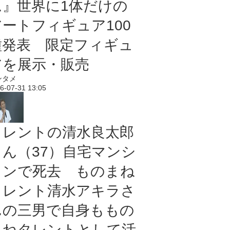
ム』世界に1体だけの
アートフィギュア100
種発表 限定フィギュ
アを展示・販売
ンタメ
6-07-31 13:05
タレントの清水良太郎
さん（37）自宅マンシ
ョンで死去 ものまね
タレント清水アキラさ
んの三男で自身ももの
まねタレントとして活