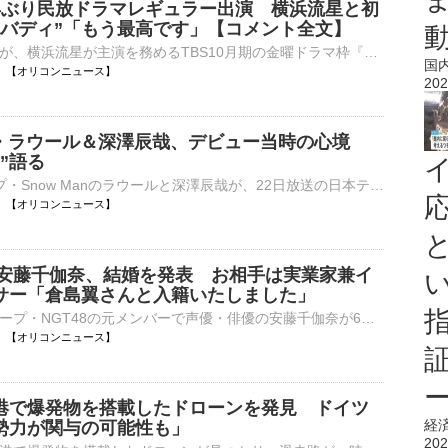
年ぶり民放ドラマレギュラー出演 横浜流星と初
色バディ”「もう最高です」【コメント全文】
俳優の小栗旬が、横浜流星が主演を務めるTBS10月期の金曜ドラマ枠『LOST10』（後10：00）に出演することが決定した。5年ぶりの民放ドラマレギュラー出演となる。 【写真】豪華！10月スタートドラマ『LOST10』で初⋯
国
06:00 【オリコンニュース】
202
an・ラウール＆深澤辰哉、デビュー当時の心境
”語る
9人組グループ・Snow Manのラウールと深澤辰哉が、22日放送の日本テレビ系『Google Pixel presents ANOTHER SKY 1時間SP』（後11：00～深0：00）に出演する。 【番組カット】笑顔！母校を訪れた深澤辰哉 同番⋯
06:00 【オリコンニュース】
8・安藤千伽奈、結婚を発表 お相手は実業家兼イ
サー「倉島翼さんと入籍いたしました」
アイドルグループ・NGT48の元メンバーで声優・俳優の安藤千伽奈が6日、自身のXを更新し、結婚したことを発表した。 【写真】幸せそうな2人…元NGT48・安藤千伽奈、結婚を発表＜直筆報告全文も＞ 安藤は「いつも⋯
05:30 【オリコンニュース】
港で爆発物を搭載したドローンを発見 ドイツ
経
勢力が関与の可能性も」
202