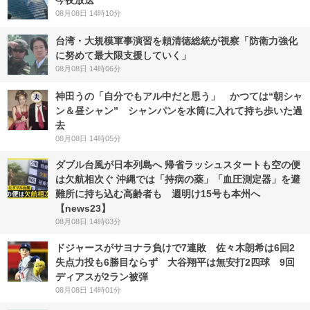
今夜放送
08月08日 14時10分
台湾・大規模軍事演習を頼清徳総統が視察「防衛力強化
に努めて最大限支援していく」
08月08日 14時06分
神田うの「自分でもアル中だと思う」 かつては“朝シャ
ン＆昼シャン” シャンパンを水筒に入れて持ち歩いた過
去
08月08日 14時05分
ダブル台風が日本列島へ 帰省ラッシュスタートも空の便
は欠航相次ぐ 沖縄では「持病の薬」「血圧測定器」を避
難所に持ち込む高齢者も 週明け15号も本州へ
【news23】
08月08日 14時03分
ドジャースがサヨナラ負けで7連敗 佐々木朗希は6回2
失点力投も6勝目ならず 大谷翔平は無安打2四球 9回
ディアスが2ラン被弾
08月08日 14時01分