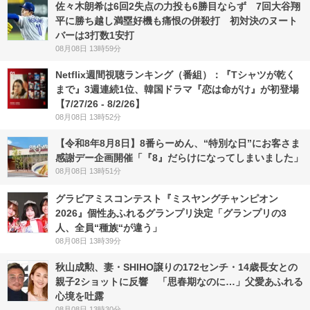
佐々木朗希は6回2失点の力投も6勝目ならず 7回大谷翔
平に勝ち越し満塁好機も痛恨の併殺打 初対決のヌート
バーは3打数1安打
08月08日 13時59分
Netflix週間視聴ランキング（番組）：『Tシャツが乾く
まで』3週連続1位、韓国ドラマ『恋は命がけ』が初登場
【7/27/26 - 8/2/26】
08月08日 13時52分
【令和8年8月8日】8番らーめん、“特別な日”にお客さま
感謝デー企画開催「『8』だらけになってしまいました」
08月08日 13時51分
グラビアミスコンテスト『ミスヤングチャンピオン
2026』個性あふれるグランプリ決定「グランプリの3
人、全員“種族“が違う」
08月08日 13時39分
秋山成勲、妻・SHIHO譲りの172センチ・14歳長女との
親子2ショットに反響 「思春期なのに…」父愛あふれる
心境を吐露
08月08日 13時30分