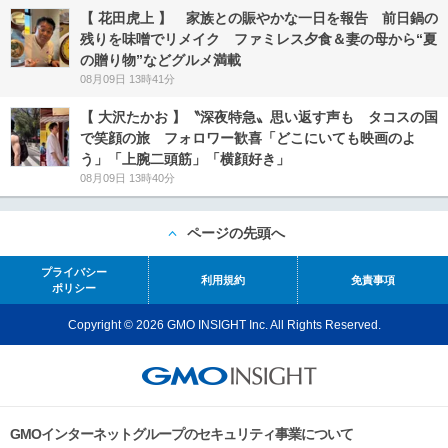
【 花田虎上 】 家族との賑やかな一日を報告 前日鍋の
残りを味噌でリメイク ファミレス夕食＆妻の母から“夏
の贈り物”などグルメ満載
08月09日 13時41分
【 大沢たかお 】〝深夜特急〟思い返す声も タコスの国
で笑顔の旅 フォロワー歓喜「どこにいても映画のよ
う」「上腕二頭筋」「横顔好き」
08月09日 13時40分
ページの先頭へ
プライバシー
利用規約
免責事項
ポリシー
Copyright © 2026 GMO INSIGHT Inc. All Rights Reserved.
GMOインターネットグループのセキュリティ事業について