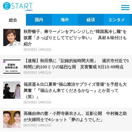
国内
海外
経済
エンタメ
総合
秋野暢子、棒ラーメンをアレンジした“韓国風冷し麺”を
披露「さっぱりとしててピリッ辛い」 具材＆味付けも
紹介
08月09日 14時15分
【速報】秋田県に「記録的短時間大雨」 湯沢市付近で1
時間に約100ミリの猛烈な雨 災害警戒 9日13:49時点
08月09日 14時12分
福原遥＆出口夏希“福山雅治サプライズ登場”を予想も大
興奮「『福山さん来てくださるかな～』とか言って
（笑）」
08月09日 14時10分
高橋由伸の妻・小野寺麻衣さん、近影公開 中村橋之助
が夫婦同士で4ショット「夢のようでした」
08月09日 14時10分