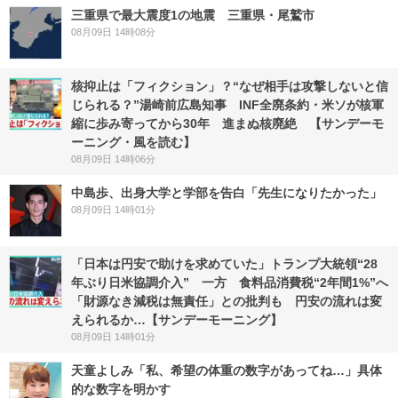
三重県で最大震度1の地震 三重県・尾鷲市
08月09日 14時08分
核抑止は「フィクション」？“なぜ相手は攻撃しないと信
じられる？”湯崎前広島知事 INF全廃条約・米ソが核軍
縮に歩み寄ってから30年 進まぬ核廃絶 【サンデーモ
ーニング・風を読む】
08月09日 14時06分
中島歩、出身大学と学部を告白「先生になりたかった」
08月09日 14時01分
「日本は円安で助けを求めていた」トランプ大統領“28
年ぶり日米協調介入” 一方 食料品消費税“2年間1%”へ
「財源なき減税は無責任」との批判も 円安の流れは変
えられるか…【サンデーモーニング】
08月09日 14時01分
天童よしみ「私、希望の体重の数字があってね…」具体
的な数字を明かす