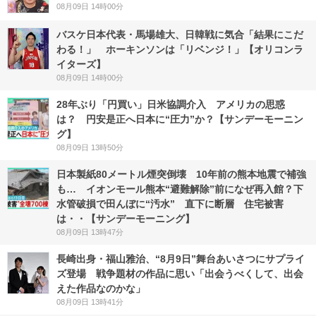
08月09日 14時00分
バスケ日本代表・馬場雄大、日韓戦に気合「結果にこだ
わる！」 ホーキンソンは「リベンジ！」【オリコンラ
イターズ】
08月09日 14時00分
28年ぶり「円買い」日米協調介入 アメリカの思惑
は？ 円安是正へ日本に“圧力”か？【サンデーモーニン
グ】
08月09日 13時50分
日本製紙80メートル煙突倒壊 10年前の熊本地震で補強
も… イオンモール熊本“避難解除”前になぜ再入館？下
水管破損で田んぼに“汚水” 直下に断層 住宅被害
は・・【サンデーモーニング】
08月09日 13時47分
長崎出身・福山雅治、“8月9日”舞台あいさつにサプライ
ズ登場 戦争題材の作品に思い「出会うべくして、出会
えた作品なのかな」
08月09日 13時41分