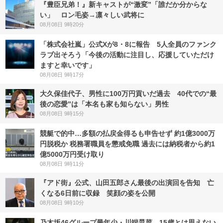
『豊臣兄弟！』新キャストが“激変”「誰だか分からな
い」 ロン毛姿→凛々しい武将に
08月08日 9時20分
「株式会社嵐」公式Xが8・8に報告 5人全員のファンク
ラブ出そろう「今後の活動に注目し、応援していただけ
ますと幸いです」
08月08日 9時17分
大久保佳代子、男性に100万円貢いだ過去 40代での“最
後の恋愛”は「本名も家も知らない」男性
08月08日 9時15分
競艇で的中…多額の払戻金得るも申告せず 約1億3000万
円脱税か 税務署職員を懲戒免職 過去には納税者から約1
億5000万円受け取り
08月08日 9時11分
『アド街』公式、山田五郎さん最後の出演回を告知 亡
くなる6日前に収録 笑顔の姿を公開
08月08日 9時10分
乃木坂46グループ最年少・川端晃菜、15歳とは思えない