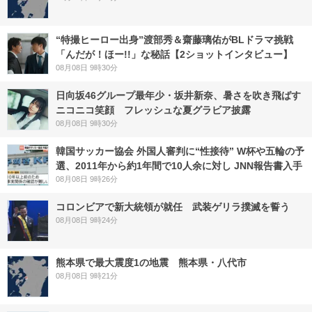
“特撮ヒーロー出身”渡部秀＆齋藤璃佑がBLドラマ挑戦
「んだが！ほー!!」な秘話【2ショットインタビュー】
08月08日 9時30分
日向坂46グループ最年少・坂井新奈、暑さを吹き飛ばす
ニコニコ笑顔 フレッシュな夏グラビア披露
08月08日 9時30分
韓国サッカー協会 外国人審判に“性接待” W杯や五輪の予
選、2011年から約1年間で10人余に対し JNN報告書入手
08月08日 9時26分
コロンビアで新大統領が就任 武装ゲリラ撲滅を誓う
08月08日 9時24分
熊本県で最大震度1の地震 熊本県・八代市
08月08日 9時21分