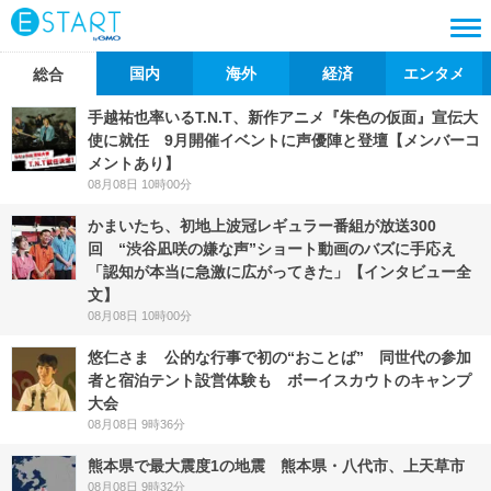
国内
海外
経済
エンタメ
総合
手越祐也率いるT.N.T、新作アニメ『朱色の仮面』宣伝大
使に就任 9月開催イベントに声優陣と登壇【メンバーコ
メントあり】
08月08日 10時00分
かまいたち、初地上波冠レギュラー番組が放送300
回 “渋谷凪咲の嫌な声”ショート動画のバズに手応え
「認知が本当に急激に広がってきた」【インタビュー全
文】
08月08日 10時00分
悠仁さま 公的な行事で初の“おことば” 同世代の参加
者と宿泊テント設営体験も ボーイスカウトのキャンプ
大会
08月08日 9時36分
熊本県で最大震度1の地震 熊本県・八代市、上天草市
08月08日 9時32分