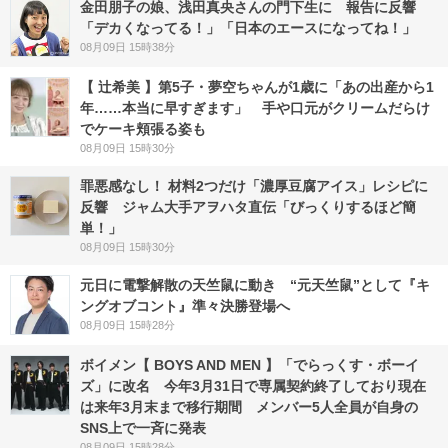
金田朋子の娘、浅田真央さんの門下生に 報告に反響
「デカくなってる！」「日本のエースになってね！」
08月09日 15時38分
【 辻希美 】第5子・夢空ちゃんが1歳に「あの出産から1
年……本当に早すぎます」 手や口元がクリームだらけ
でケーキ頬張る姿も
08月09日 15時30分
罪悪感なし！ 材料2つだけ「濃厚豆腐アイス」レシピに
反響 ジャム大手アヲハタ直伝「びっくりするほど簡
単！」
08月09日 15時30分
元日に電撃解散の天竺鼠に動き “元天竺鼠”として『キ
ングオブコント』準々決勝登場へ
08月09日 15時28分
ボイメン【 BOYS AND MEN 】「でらっくす・ボーイ
ズ」に改名 今年3月31日で専属契約終了しており現在
は来年3月末まで移行期間 メンバー5人全員が自身の
SNS上で一斉に発表
08月09日 15時28分