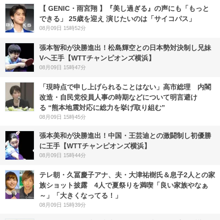
【 GENIC・雨宮翔 】『美し過ぎる』の声にも「もっと
できる」 25歳を迎え 演じたいのは「サイコパス」
08月09日 15時52分
張本智和が決勝進出！松島輝空との日本勢対決制し兄妹
Vへ王手【WTTチャンピオンズ横浜】
08月09日 15時47分
「現時点で申し上げられることはない」高市総理 内閣
改造・自民党役員人事の時期などについて明言避け
る “熊本地震対応に総力を挙げ取り組む”
08月09日 15時45分
張本美和が決勝進出！中国・王芸迪との激闘制し初優勝
に王手【WTTチャンピオンズ横浜】
08月09日 15時44分
テレ朝・久冨慶子アナ、夫・大津祐樹氏＆息子2人との家
族ショット披露 4人で夏祭りを満喫「良い家族やなぁ
～」「大きくなってる！」
08月09日 15時39分