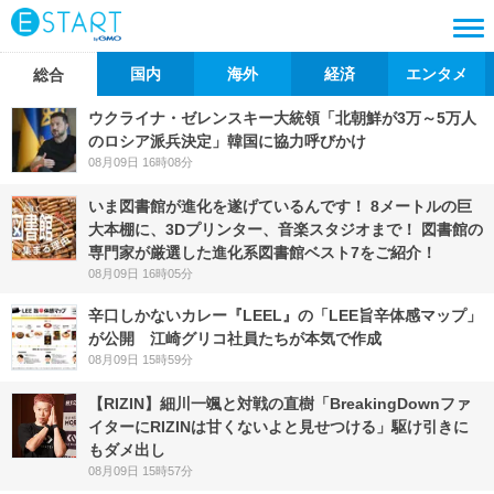
国内
海外
経済
エンタメ
総合
ウクライナ・ゼレンスキー大統領「北朝鮮が3万～5万人
のロシア派兵決定」韓国に協力呼びかけ
08月09日 16時08分
いま図書館が進化を遂げているんです！ 8メートルの巨
大本棚に、3Dプリンター、音楽スタジオまで！ 図書館の
専門家が厳選した進化系図書館ベスト7をご紹介！
08月09日 16時05分
辛口しかないカレー『LEEL』の「LEE旨辛体感マップ」
が公開 江崎グリコ社員たちが本気で作成
08月09日 15時59分
【RIZIN】細川一颯と対戦の直樹「BreakingDownファ
イターにRIZINは甘くないよと見せつける」駆け引きに
もダメ出し
08月09日 15時57分