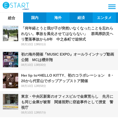
国内
海外
経済
エンタメ
総合
「何年経とうと我が子が突然いなくなったことを忘れら
れない。事故を風化させてはならない」 群馬県防災ヘ
リ墜落事故から8年 中之条町で追悼式
08月10日 13時01分
初の海外開催『MUSIC EXPO』オールラインナップ動画
公開 MCは櫻井翔
08月10日 13時00分
Her lip to×HELLO KITTY、初のコラボレーション 8・
20から代官山でポップアップストア開催
08月10日 12時58分
東京・中央区新富のオフィスビルで金庫荒らし 先月に
も同じ金庫が被害 関連視野に窃盗事件として捜査 警
視庁
08月10日 12時57分