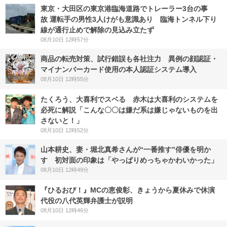
東京・大田区の東京港臨海道路でトレーラー3台の事
故 運転手の男性3人けがも意識あり 臨海トンネル下り
線が通行止めで解除の見込み立たず
08月10日 12時57分
商品の転売対策、試行錯誤も各社注力 異例の顔認証・
マイナンバーカード使用の本人認証システム導入
08月10日 12時55分
たくろう、大喜利でスベる 赤木は大喜利のシステムを
必死に解説「こんな〇〇は嫌だ系は嫌じゃないものを出
さないと！」
08月10日 12時52分
山本耕史、妻・堀北真希さんが“一番推す”俳優を明か
す 初対面の印象は「やっぱりめっちゃかわいかった」
08月10日 12時49分
『ひるおび！』MCの恵俊彰、きょうから夏休みで休演
代役の八代英輝弁護士が説明
08月10日 12時46分