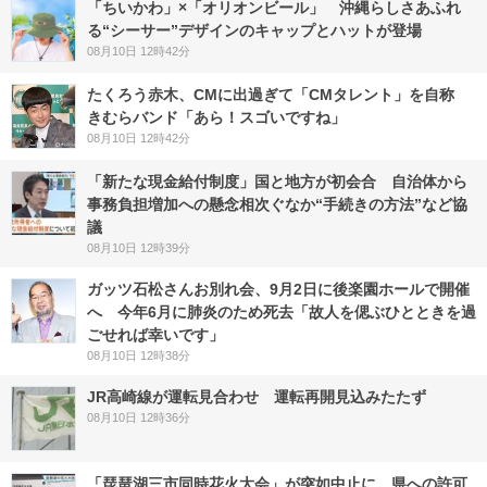
「ちいかわ」×「オリオンビール」 沖縄らしさあふれ
る“シーサー”デザインのキャップとハットが登場
08月10日 12時42分
たくろう赤木、CMに出過ぎて「CMタレント」を自称
きむらバンド「あら！スゴいですね」
08月10日 12時42分
「新たな現金給付制度」国と地方が初会合 自治体から
事務負担増加への懸念相次ぐなか“手続きの方法”など協
議
08月10日 12時39分
ガッツ石松さんお別れ会、9月2日に後楽園ホールで開催
へ 今年6月に肺炎のため死去「故人を偲ぶひとときを過
ごせれば幸いです」
08月10日 12時38分
JR高崎線が運転見合わせ 運転再開見込みたたず
08月10日 12時36分
「琵琶湖三市同時花火大会」が突如中止に…県への許可