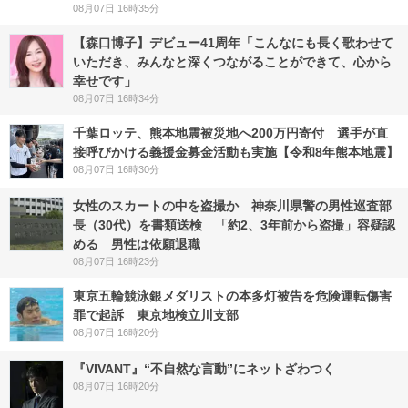
08月07日 16時35分
【森口博子】デビュー41周年「こんなにも長く歌わせて
いただき、みんなと深くつながることができて、心から
幸せです」
08月07日 16時34分
千葉ロッテ、熊本地震被災地へ200万円寄付 選手が直
接呼びかける義援金募金活動も実施【令和8年熊本地震】
08月07日 16時30分
女性のスカートの中を盗撮か 神奈川県警の男性巡査部
長（30代）を書類送検 「約2、3年前から盗撮」容疑認
める 男性は依願退職
08月07日 16時23分
東京五輪競泳銀メダリストの本多灯被告を危険運転傷害
罪で起訴 東京地検立川支部
08月07日 16時20分
『VIVANT』“不自然な言動”にネットざわつく
08月07日 16時20分