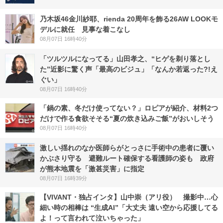
乃木坂46金川紗耶、rienda 20周年を飾る26AW LOOKモ
デルに就任 見事な着こなし
08月07日 16時40分
「ツルツルになってる」山田孝之、“ヒゲを剃り落とし
た”近影に驚く声「最高のビジュ」「なんか若返った?!え
ぐい」
08月07日 16時40分
「鍋の素、冬だけ使ってない？」ロピアが紹介、材料2つ
だけで作る食欲そそる“夏の炊き込みご飯”がおいしそう
08月07日 16時40分
激しい揺れのなか医師らがとっさに手術中の患者に覆い
かぶさり守る 避難ルート確保する看護師の姿も 政府
が熊本地震を「激甚災害」に指定
08月07日 16時39分
【VIVANT・独占インタ】山中崇（アリ役） 撮影中…心
細い時の相棒は “生成AI”「大丈夫 遠い空から応援してる
よ！って言われて泣いちゃった」