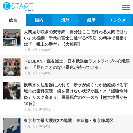
国内
海外
経済
エンタメ
総合
大関返り咲きの安青錦「自分はここで終わる人間ではな
い」大横綱・千代の富士に通ずる“不屈”の精神で目指す
は「一番上の番付」【大相撲】
08月07日 17時00分
T-BOLAN・森友嵐士、日本武道館ラストライブへ心境語
る 「見たことのない景色が待っている」
08月07日 17時00分
飲料水を注射器に入れて…断水が続くなか治療続ける宇
城市の歯科医院 歯を磨けない状況が続くと「誤嚥性肺
炎」リスク高まり、最悪死亡のケースも【熊本地震から
10日】
08月07日 16時51分
東京都で最大震度2の地震 東京都・東京練馬区
08月07日 16時45分