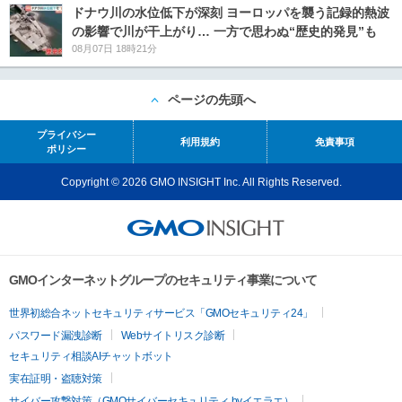
ドナウ川の水位低下が深刻 ヨーロッパを襲う記録的熱波
の影響で川が干上がり… 一方で思わぬ“歴史的発見”も
08月07日 18時21分
ページの先頭へ
プライバシー
利用規約
免責事項
ポリシー
Copyright © 2026 GMO INSIGHT Inc. All Rights Reserved.
GMOインターネットグループのセキュリティ事業について
世界初総合ネットセキュリティサービス「GMOセキュリティ24」
パスワード漏洩診断
Webサイトリスク診断
セキュリティ相談AIチャットボット
実在証明・盗聴対策
サイバー攻撃対策（GMOサイバーセキュリティ byイエラエ）