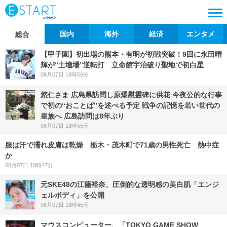
国内
海外
経済
エンタメ
総合
【甲子園】初出場の熊本・有明が初戦突破！9回に永田晴
輝が“土壇場”逆転打 立命館宇治破り聖地で初白星
08月07日 18時56分
悠仁さま 広島県訪問し原爆慰霊碑に供花 今夜公的な行事
で初の“おことば”を述べる予定 戦争の記憶を若い世代の
皇族へ 広島訪問は8年ぶり
08月07日 18時55分
服は汗で濡れ皮膚は乾燥 栃木・茂木町で71歳の男性死亡 熱中症
か
08月07日 18時47分
元SKE48の江籠裕奈、圧倒的な透明感の美白肌「エンジ
ェルボディ」を公開
08月07日 18時45分
マウスコンピューター、「TOKYO GAME SHOW