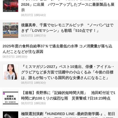
2026」に出展 パワーアップしたブースに最新製品も展
示
08月07日 18時44分
後藤真希、千葉でセレモニアルピッチ “ノーバン”はで
きず「LOVEマシーン」も歌唱「510点です！」
08月07日 18時37分
2025年度の食料自給率37％で過去最低の水準 コメ消費量が落ち込
んだことなどが主な原因
08月07日 18時30分
『ミスマガジン2027』ベスト10進出、俳優・アイドル・
グラビアなど多方面で活躍中の小山くるみ「今後の目標
は、誰もが知っている国民的な女優さんになること」
08月07日 18時30分
【速報】長野県に「記録的短時間大雨」 池田町付近で1
時間に約100ミリの猛烈な雨 災害警戒 7日18:23時点
08月07日 18時28分
極限選別演劇『HUNDRED LINE -最終防衛学園-』、初日