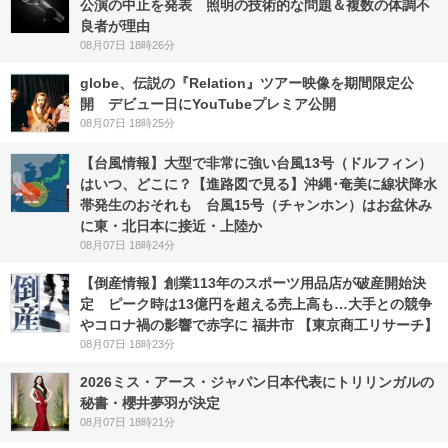
公演の中止を発表 照明の技術的な問題＆複数の体調不
良者が理由
08月07日 18時26分
globe、伝説の『Relation』ツアー映像を期間限定公
開 デビュー日にYouTubeプレミア公開
08月07日 18時25分
【台風情報】大型で非常に強い台風13号（ドルフィン）
はいつ、どこに？【進路図で見る】沖縄･奄美に線状降水
帯発生のおそれも 台風15号（チャンホン）はお盆休み
に東・北日本に接近・上陸か
08月07日 18時24分
【倒産情報】創業113年のスポーツ用品店が破産開始決
定 ピーク時は13億円を超える売上高も…大手との競争
やコロナ禍の影響で赤字に 福井市 【東京商工リサーチ】
08月07日 18時23分
2026ミス・アース・ジャパン日本代表にトリリンガルの
秘書・櫻井夢羽が決定
08月07日 18時21分