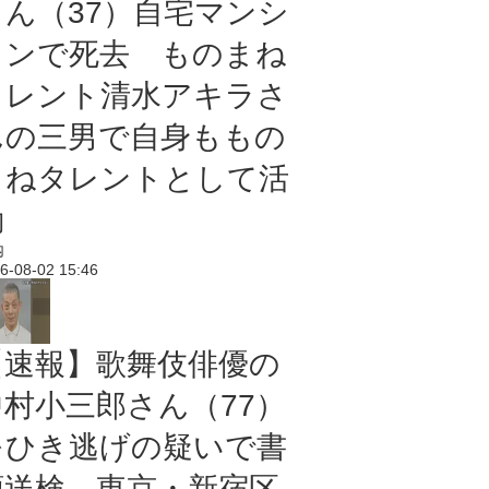
さん（37）自宅マンシ
ョンで死去 ものまね
タレント清水アキラさ
んの三男で自身ももの
まねタレントとして活
動
内
6-08-02 15:46
【速報】歌舞伎俳優の
中村小三郎さん（77）
をひき逃げの疑いで書
類送検 東京・新宿区