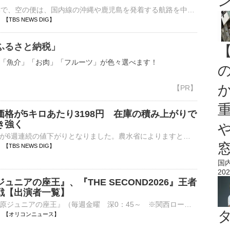
台風13号の影響で、空の便は、国内線の沖縄や鹿児島を発着する航路を中心に欠航が出ています。きょうは日本航空と全日空であわせて267便が欠航となりました。お盆休みの期間に入る、あす（8日）の便にも大きな影…
09 【TBS NEWS DIG】
ふるさと納税」
「魚介」「お肉」「フルーツ」が色々選べます！
価格が5キロあたり3198円 在庫の積み上がりで
き強く
コメの平均価格が6週連続の値下がりとなりました。農水省によりますと、先月27日から今月2日までにスーパーで販売されたコメの平均価格は、前の週より113円安い5キロあたり3198円でした。値下がりは6週連…
01 【TBS NEWS DIG】
国
202
ュニアの座王』、『THE SECOND2026』王者
戦【出演者一覧】
カンテレ『千原ジュニアの座王』（毎週金曜 深0：45～ ※関西ローカル）がきょう7日に放送される。 24日放送『千原ジュニアの座王』出演者 千原ジュニアがMCを務める同番組は、出場者が漫才やコントなど、作⋯
21:00 【オリコンニュース】