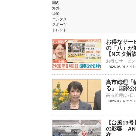
国内
海外
経済
エンタメ
スポーツ
トレンド
お得なサー
の「八」が
【Nスタ解
2026-08-07 21:
高市総理「
る」 国家公
2026-08-07 21:
【台風13
の影響 AN
在