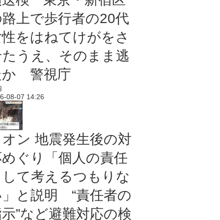
の路上で歩行者の20代
女性をはねてけがをさ
せたうえ、そのまま逃
走か 警視庁
内
6-08-07 14:26
イオン 地震発生後の対
応めぐり「個人の責任
として考えるつもりな
い」と説明 “責任者の
指示”など避難対応の検