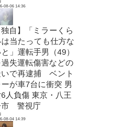
内
6-08-06 14:36
【独自】「ミラーくら
いは当たっても仕方な
いと」運転手男（49）
を過失運転傷害などの
疑いで再逮捕 ベント
レーが車7台に衝突 男
女6人負傷 東京・八王
子市 警視庁
内
6-08-04 14:39