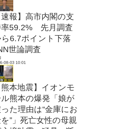
【速報】高市内閣の支
率59.2% 先月調査
から6.7ポイント下落
NN世論調査
内
6-08-03 10:01
【熊本地震】イオンモ
ール熊本の爆発「娘が
戻った理由は“金庫にお
金を”」死亡女性の母親