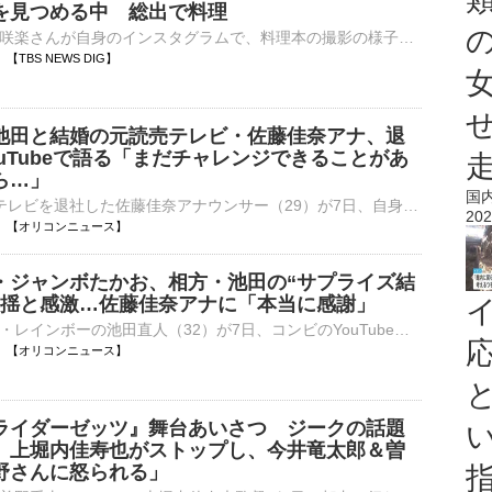
を見つめる中 総出で料理
タレントの井上咲楽さんが自身のインスタグラムで、料理本の撮影の様子を投稿しています。 井上咲楽さんのインスタグラム投稿より井上さんは「料理本撮影を益子の井上家で！」とテキスト。使い込まれた調理…
49 【TBS NEWS DIG】
池田と結婚の元読売テレビ・佐藤佳奈アナ、退
uTubeで語る「まだチャレンジできることがあ
ら…」
国
7月末に読売テレビを退社した佐藤佳奈アナウンサー（29）が7日、自身のインスタグラムでお笑いコンビ・レインボーの池田直人（32）との結婚を発表。さらに同日に開設したYouTubeで、読売テレビを退社した理由につ⋯
202
20:48 【オリコンニュース】
・ジャンボたかお、相方・池田の“サプライズ結
動揺と感激…佐藤佳奈アナに「本当に感謝」
お笑いコンビ・レインボーの池田直人（32）が7日、コンビのYouTubeを更新。7月末で読売テレビを退社した佐藤佳奈アナ（29）との結婚を発表した。相方であるジャンボたかおには「コント」と称して動画を回す中で“結⋯
20:46 【オリコンニュース】
ライダーゼッツ』舞台あいさつ ジークの話題
 上堀内佳寿也がストップし、今井竜太郎＆曽
野さんに怒られる」