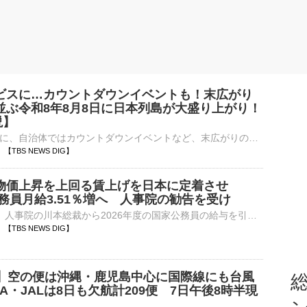
ビスに…カウントダウンイベントも！末広がり
並ぶ令和8年8月8日に日本列島が大盛り上がり！
説】
お得なサービスに、自治体ではカウントダウンイベントなど、末広がりの「八」が並ぶ、令和8年8月8日に向けて、日本列島が盛り上がりを見せています。令和8年8月8日限定で888グラムの「メガMAX盛り」に！?…
11 【TBS NEWS DIG】
物価上昇を上回る賃上げを日本に定着させ
務員月給3.51％増へ 人事院の勧告を受け
高市総理は7日、人事院の川本総裁から2026年度の国家公務員の給与を引き上げるよう勧告を受け、「しっかりと対応を検討する」との考えを示しました。高市総理「国民生活や国益をしっかり守るために活躍してくださ…
10 【TBS NEWS DIG】
号】空の便は沖縄・鹿児島中心に国際線にも台風
総
A・JALは8日も欠航計209便 7日午後8時半現