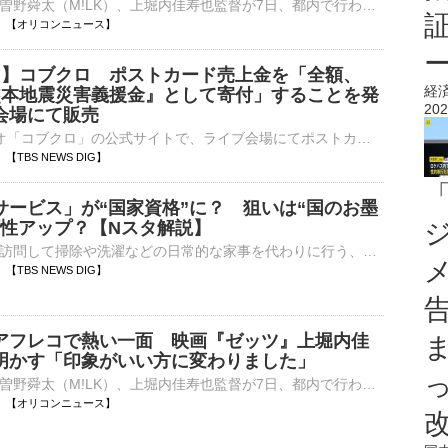
今井竜太郎、曽野舜太（M!LK）、上堀内佳寿也監督が7日、都内で行われた映画『仮面ライダーゼッツ さよならのミッション』の公開御礼舞台あいさつに登壇した。 【集合ショット】揃って「滅」ポーズをする今井竜太⋯
20:41 【オリコンニュース】
震 】コブクロ ポストカード売上金を「全額、
経
熊本地震災害義援金』として寄付」することを発
202
会場にて販売
5日、人気デュオ「コブクロ」の公式サイトで、ライブ会場にてポストカードを販売し、その売り上げ金を『令和8年熊本地震災害義援金』として寄付することを発表しました。 コブクロ公式サイトでは、「令和…
36 【TBS NEWS DIG】
サービス」が“国家資格”に？ 狙いは“国のお墨
頼性アップ？【Nスタ解説】
利用者の自宅を訪問して掃除や洗濯などの日常的な家事を代わりに行う、家事支援サービス。政府はこの「家事支援サービス」を、“国家資格”にすると打ち出しているのです。その狙いとは何なの…
35 【TBS NEWS DIG】
アフレコで熱い一面 映画『ゼッツ』上堀内佳
明かす「印象がいい方に変わりました」
今井竜太郎、曽野舜太（M!LK）、上堀内佳寿也監督が7日、都内で行われた映画『仮面ライダーゼッツ さよならのミッション』の公開御礼舞台あいさつに登壇した。 【写真】さわやかすぎる⋯にこやかにファンに手を降⋯
20:34 【オリコンニュース】