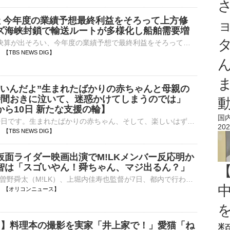
社 今年度の業績予想最終利益をそろって上方修
ズ海峡封鎖で輸送ルートが多様化し船舶需要増
海運大手3社の決算が出そろい、今年度の業績予想で最終利益をそろって上方修正しました。ホルムズ海峡の封鎖を受け、輸送ルートが多様化したため、船舶需要が増えて利益を押し上げるとしています。海運大手3社の今年…
57 【TBS NEWS DIG】
いいんだよ”生まれたばかりの赤ちゃんと母親の
時間おきに泣いて、迷惑かけてしまうのでは」
ら10日 新たな支援の輪】
国
熊本地震から10日です。生まれたばかりの赤ちゃん、そして、楽しいはずの夏休みを奪われた子どもたちのために。その居場所をつくる取り組みが始まっています。震度6強を観測した熊本県八代市にある病院。患者の手術…
202
57 【TBS NEWS DIG】
仮面ライダー映画出演でM!LKメンバー反応明か
智は「スゴいやん！舜ちゃん、マジ出るん？」
今井竜太郎、曽野舜太（M!LK）、上堀内佳寿也監督が7日、都内で行われた映画『仮面ライダーゼッツ さよならのミッション』の公開御礼舞台あいさつに登壇した。 【集合ショット】揃って「滅」ポーズをする今井竜太⋯
20:54 【オリコンニュース】
楽 】料理本の撮影を実家「井上家で！」愛猫「ね