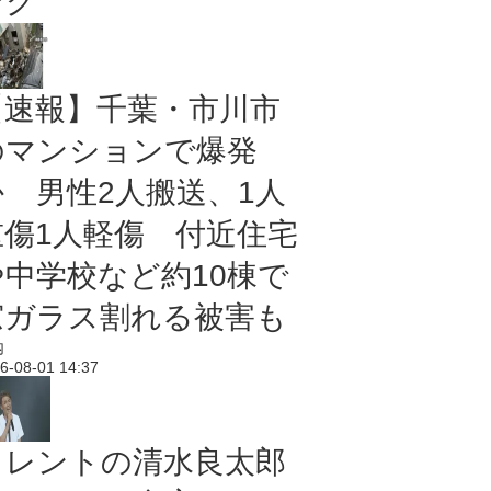
ング
【速報】千葉・市川市
のマンションで爆発
か 男性2人搬送、1人
重傷1人軽傷 付近住宅
や中学校など約10棟で
窓ガラス割れる被害も
内
6-08-01 14:37
タレントの清水良太郎