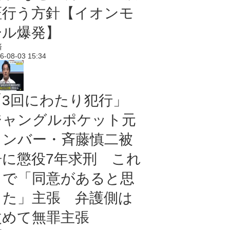
証行う方針【イオンモ
ール爆発】
済
6-08-03 15:34
「3回にわたり犯行」
ジャングルポケット元
メンバー・斉藤慎二被
告に懲役7年求刑 これ
まで「同意があると思
った」主張 弁護側は
改めて無罪主張