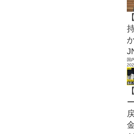
持
J
国
202