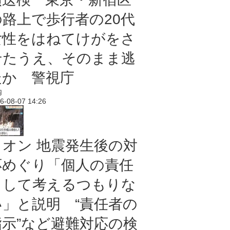
の路上で歩行者の20代
女性をはねてけがをさ
せたうえ、そのまま逃
走か 警視庁
内
6-08-07 14:26
イオン 地震発生後の対
応めぐり「個人の責任
として考えるつもりな
い」と説明 “責任者の
指示”など避難対応の検