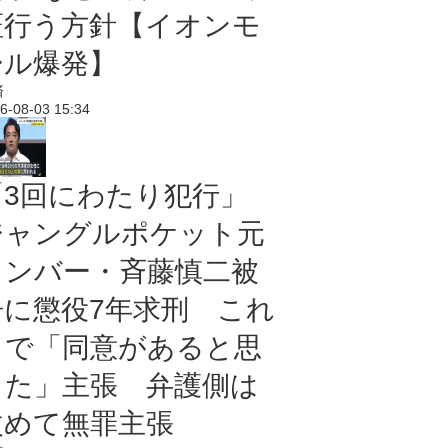
証行う方針【イオンモ
ール爆発】
済
6-08-03 15:34
「3回にわたり犯行」
ジャングルポケット元
メンバー・斉藤慎二被
告に懲役7年求刑 これ
まで「同意があると思
った」主張 弁護側は
改めて無罪主張