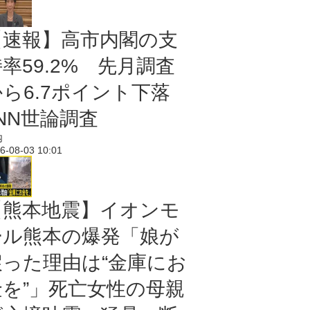
【速報】高市内閣の支
率59.2% 先月調査
から6.7ポイント下落
NN世論調査
内
6-08-03 10:01
【熊本地震】イオンモ
ール熊本の爆発「娘が
戻った理由は“金庫にお
金を”」死亡女性の母親