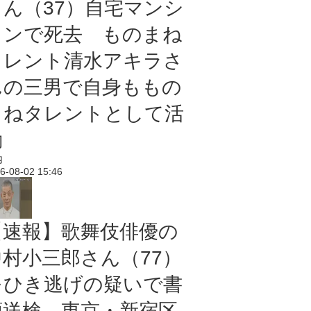
さん（37）自宅マンシ
ョンで死去 ものまね
タレント清水アキラさ
んの三男で自身ももの
まねタレントとして活
動
内
6-08-02 15:46
【速報】歌舞伎俳優の
中村小三郎さん（77）
をひき逃げの疑いで書
類送検 東京・新宿区