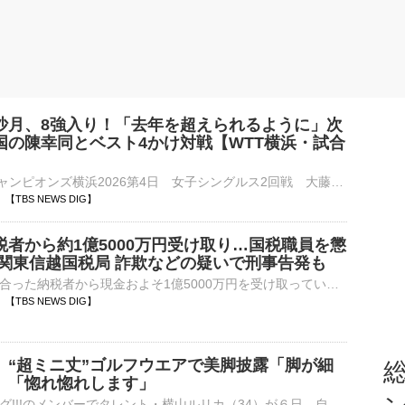
沙月、8強入り！「去年を超えられるように」次
国の陳幸同とベスト4かけ対戦【WTT横浜・試合
】
■卓球 WTTチャンピオンズ横浜2026第4日 女子シングルス2回戦 大藤沙月 3 － 1 Z.リリー（7日、横浜BUNTAI）卓球のシングルスNo.1決定戦、WTTチャンピオンズ横浜の4日目。女子シン…
25 【TBS NEWS DIG】
税者から約1億5000万円受け取り…国税職員を懲
 関東信越国税局 詐欺などの疑いで刑事告発も
税務調査で知り合った納税者から現金およそ1億5000万円を受け取っていたなどとして、関東信越国税局はさきほど、茨城県の税務署に勤務する20代の男性職員を懲戒免職処分にし、詐欺などの疑いでさいたま地検に刑…
20 【TBS NEWS DIG】
、“超ミニ丈”ゴルフウエアで美脚披露「脚が細
総
」「惚れ惚れします」
元アイドリング!!!のメンバーでタレント・横山ルリカ（34）が６日、自身のインスタグラムを更新。美脚が際立つ“超ミニスカ”のゴルフウエア姿を披露した。 【写真】「脚が細くて長っ！」“超ミニ丈”ゴルフウエアで⋯