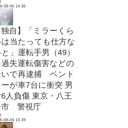
内
6-08-06 14:36
【独自】「ミラーくら
いは当たっても仕方な
いと」運転手男（49）
を過失運転傷害などの
疑いで再逮捕 ベント
レーが車7台に衝突 男
女6人負傷 東京・八王
子市 警視庁
内
6-08-04 14:39