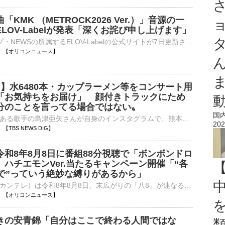
「KMK （METROCK2026 Ver.）」音源の一
LOV-Labelが発表「深くお詫び申し上げます」
3人組グループ・NEWSの所属するELOV-Labelの公式サイトが7日更新され、7月29日から配信が始まったNEWSの新曲「KMK （METROCK2026 Ver.）」について、配信音源の一部に不備があることが判明したと発表した。 【画⋯
17:10 【オリコンニュース】
 】水6480本・カップラーメン等をコンサート用
「お気持ちをお届け」 顔付きトラックにため
分のことを言ってる場合ではない〟
国
熊本県出身でもある歌手の島津亜矢さんが自身のインスタグラムで、熊本地震の被災地に物資を届けたことを投稿しました。 島津亜矢さんのインスタグラム投稿より島津さんは「今回も熊本にお気持ちをお届けさ…
202
10 【TBS NEWS DIG】
令和8年8月8日に番組88分視聴で「ボンボンドロ
ハチエモンVer.当たるキャンペーン開催「“各
まで”っていう絶妙な縛りがあるから」
関西テレビ（カンテレ）は令和8年8月8日、末広がりの「八8」が連なる縁起の良い日に特別キャンペーン『令和8年8月8日めっちゃ８並びやDAY！8番組連動プレゼントキャンペーン』を開催する。 【画像】キャンペーン⋯
17:00 【オリコンニュース】
きの安青錦「自分はここで終わる人間ではな