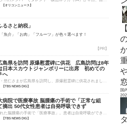
17:20 【オリコンニュース】
ふるさと納税」
「魚介」「お肉」「フルーツ」が色々選べます！
広島県を訪問 原爆慰霊碑に供花 広島訪問は8年
は日本スカウトジャンボリーに出席 初めての
チへ
秋篠宮家の長男・悠仁さまが広島県を訪問し、原爆慰霊碑に供花されました。悠仁さまは、午前11時半ごろ、広島市の平和記念公園に到着し、県知事らと挨拶を交わされました。悠仁さまが平和記念公園に足を運ばれるのは…
18 【TBS NEWS DIG】
国
202
大病院で医療事故 脳腫瘍の手術で「正常な組
て摘出 50代女性患者は自発呼吸できず
京大病院で行われた脳腫瘍の手術で「医療事故」。患者は自発呼吸ができない状態です。京都大学医学部附属病院 高折晃史 病院長「患者様、ご家族にご迷惑とご心配をおかけしたことを心からお詫びしたい。申し訳ござい…
16 【TBS NEWS DIG】