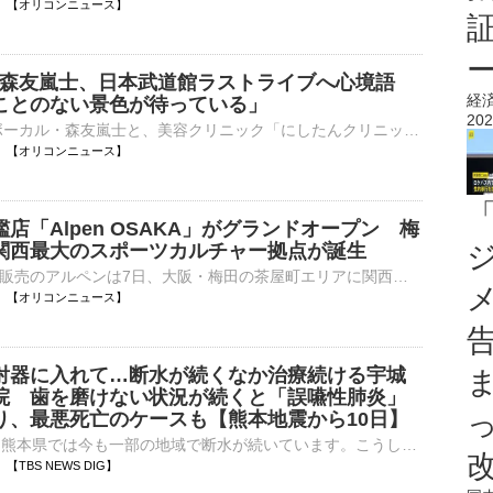
17:00 【オリコンニュース】
N・森友嵐士、日本武道館ラストライブへ心境語
経
ことのない景色が待っている」
202
T-BOLANのボーカル・森友嵐士と、美容クリニック「にしたんクリニック」の西村誠司社長による対談動画が、西村社長のTikTokアカウントで公開された。8月10日に東京・日本武道館で開催されるT-BOLANのラストライブ⋯
17:00 【オリコンニュース】
店「Alpen OSAKA」がグランドオープン 梅
関西最大のスポーツカルチャー拠点が誕生
スポーツ用品販売のアルペンは7日、大阪・梅田の茶屋町エリアに関西初となる旗艦店「Alpen OSAKA」（大阪市北区）を開業した。YANMAR FLYING-Y BUILDINGの地下2階から地上4階までの全6フロアで、スポーツ、ゴルフ⋯
16:53 【オリコンニュース】
射器に入れて…断水が続くなか治療続ける宇城
院 歯を磨けない状況が続くと「誤嚥性肺炎」
り、最悪死亡のケースも【熊本地震から10日】
地震から10日、熊本県では今も一部の地域で断水が続いています。こうしたなか、最大震度7を観測した宇城市の歯科医院では治療に欠かせない水を確保し、診察を続けています。その理由とは。熊本県宇城市で100年以…
51 【TBS NEWS DIG】