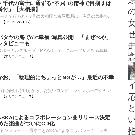
・千代の富士に通ずる“不屈”の精神で目指すは
番付」【大相撲】
愛知県のIGアリーナで行われた7月の大相撲名古屋場所は、左足の負傷を抱えたまま出場した関脇安青錦（22）が不屈の闘志で3場所ぶり3度目の優勝を飾った。12勝3敗で並んだ大関霧島（30）、関脇熱海富士（2…
00 【TBS NEWS DIG】
、パタヤの海での“幸福”写真公開 「まぜべや」
ンタビューも
8人組ダンス＆ボーカルグループ・MAZZELが、グループ初となる写真集『MAZZEL 1st photobook with ZEAL』（主婦と生活社）を8月21日に発売する。それに先立って、第3弾中面先行カットが7日、公開された。 【写真】⋯
国
17:00 【オリコンニュース】
202
かお、「物理的にちょっとNGが…」最近の不幸
MBSはきょう7日深夜1時13分から、お笑いコンビ・レインボーのジャンボたかおによる単独での初冠番組『深夜の爆食メシ配達員ジャンボ』を関西ローカルで放送する。 【番組カット】ジャンボたかおの背徳スイーツを⋯
17:00 【オリコンニュース】
ASKAによるコラボレーション曲リリース決定
めた楽曲がついにCD化
日本を代表するシンガー・玉置浩二とASKAによるコラボレーション曲「音銀河」が、9月16日にシングルCDとしてリリースされることが決定した。玉置浩二・ASKA（タマキコウジアスカ）名義でリリースされる。 【写真⋯