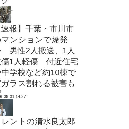
ング
【速報】千葉・市川市
のマンションで爆発
か 男性2人搬送、1人
重傷1人軽傷 付近住宅
や中学校など約10棟で
窓ガラス割れる被害も
内
6-08-01 14:37
タレントの清水良太郎