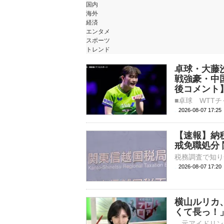
国内
海外
経済
エンタメ
スポーツ
トレンド
卓球・大藤
戦強豪・中
後コメント
2026-08-07 17:
【速報】納
戒免職処分
2026-08-07 17:
横山ルリカ
くて長っ！