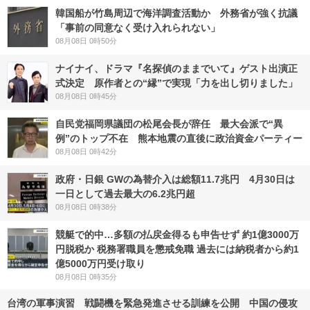
韓国船が竹島周辺で海洋調査活動か 外務省が強く抗議
「事前の同意なく受け入れられない」
08月08日 0時50分
ナイナイ、ドラマ『名探偵のままでいて』ゲスト出演正
式決定 原作者との“縁”で実現「力を出し切りました」
08月08日 0時45分
自民党福岡県議団の松尾会長が辞任 最大会派で“異
例”のトップ不在 熊本地震の直後に政治資金パーティー
08月08日 0時42分
政府・日銀 GWの為替介入は総額11.7兆円 4月30日は
一日として過去最大の6.2兆円超
08月08日 0時38分
競艇で的中…多額の払戻金得るも申告せず 約1億3000万
円脱税か 税務署職員を懲戒免職 過去には納税者から約1
億5000万円受け取り
08月08日 0時35分
台湾の軍事演習 戦闘機を緊急発進させる訓練を公開 中国の侵攻