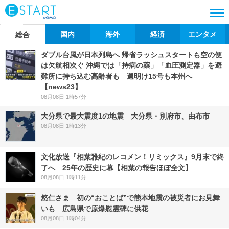
国内
海外
経済
エンタメ
総合
ダブル台風が日本列島へ 帰省ラッシュスタートも空の便
は欠航相次ぐ 沖縄では「持病の薬」「血圧測定器」を避
難所に持ち込む高齢者も 週明け15号も本州へ
【news23】
08月08日 1時57分
大分県で最大震度1の地震 大分県・別府市、由布市
08月08日 1時13分
文化放送『相葉雅紀のレコメン！リミックス』9月末で終
了へ 25年の歴史に幕【相葉の報告ほぼ全文】
08月08日 1時11分
悠仁さま 初の“おことば”で熊本地震の被災者にお見舞
いも 広島県で原爆慰霊碑に供花
08月08日 1時04分