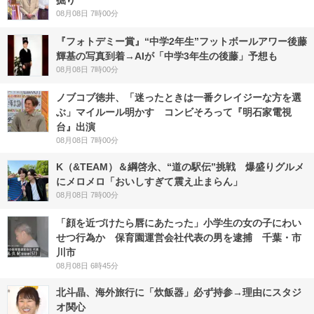
掘り
08月08日 7時00分
『フォトデミー賞』“中学2年生”フットボールアワー後藤
輝基の写真到着→AIが「中学3年生の後藤」予想も
08月08日 7時00分
ノブコブ徳井、「迷ったときは一番クレイジーな方を選
ぶ」マイルール明かす コンビそろって『明石家電視
台』出演
08月08日 7時00分
K（&TEAM）＆綱啓永、“道の駅伝”挑戦 爆盛りグルメ
にメロメロ「おいしすぎて震え止まらん」
08月08日 7時00分
「顔を近づけたら唇にあたった」小学生の女の子にわい
せつ行為か 保育園運営会社代表の男を逮捕 千葉・市
川市
08月08日 6時45分
北斗晶、海外旅行に「炊飯器」必ず持参→理由にスタジ
オ関心