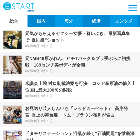
国内
海外
経済
エンタメ
総合
元気がもらえるセクシー女優・葵いぶき、最新写真集
で“反則級”ショット
08月08日 7時20分
元NMB48原かれん、ヒモTバック＆ブラ手ぶらに初挑
戦 169センチ美ボディが全開
08月08日 7時10分
米議会上院 対ロ制裁法案を可決 ロシア産原油の輸入上
位国に最大100％の関税
08月08日 7時09分
お見送り芸人しんいち『レッドカーペット』“高岸発
言”炎上の舞台裏 トム・ブラウン布川が告白
08月08日 7時05分
『タモリステーション』混乱が続く“石油問題”を徹底深