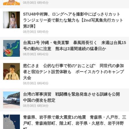
08月08日 6時45分
STU48中村舞、ロングヘアを撮影中にばっさりカット
ランジェリー姿で新たな魅力も【2nd写真集先行カット
第2弾】
08月08日 6時45分
台風13号 沖縄・奄美直撃 暴風雨長引く 来週は台風15
号の動向に注意 熊本は3週間連続の猛暑日か
08月08日 6時42分
悠仁さま 公的な行事で初の“おことば” 同世代の参加
者と宿泊テント設営体験も ボーイスカウトのキャンプ
大会
08月08日 6時40分
台湾の軍事演習 戦闘機を緊急発進させる訓練を公開
中国の侵攻を想定
08月08日 6時34分
青森県、岩手県で最大震度1の地震 青森県・八戸市、三
戸町、青森南部町、階上町、岩手県・久慈市、岩手洋野