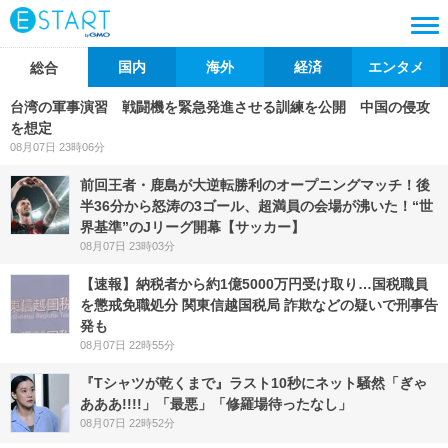
国内
海外
経済
エンタメ
総合
台湾の軍事演習 戦闘機を緊急発進させる訓練を公開 中国の侵攻
を想定
08月07日 23時06分
前回王者・鹿島が大逆転勝利のオープニングマッチ！後
半36分から怒涛の3ゴール、超満員の会場が沸いた！“世
界基準”のJリーグ開幕【サッカー】
08月07日 23時03分
【速報】納税者から約1億5000万円受け取り…国税職員
を懲戒免職処分 関東信越国税局 詐欺などの疑いで刑事告
発も
08月07日 22時55分
『Tシャツが乾くまで』ラスト10秒にネット騒然「ぎゃ
あああ!!!!」「最悪」「修羅場待ったなし」
08月07日 22時52分