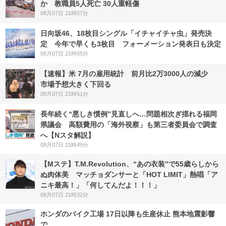
か 教職員5人死亡 30人重軽傷
08月07日 21時57分
日向坂46、18枚目シングル「イチャイチャ虫」発売決
定 今年で早くも3枚目 フォーメーション発表日も決定
08月07日 21時55分
【速報】米 7月の雇用統計 前月比2万3000人の減少
市場予想大きく下回る
08月07日 21時51分
長年続く“悪しき慣例”見直しへ…問題相次ぎ揺れる福岡
県議会 高額費用の「海外視察」も第三者委員会で調査
へ【Nスタ解説】
08月07日 21時49分
【Mステ】T.M.Revolution、“あの衣装”で55歳らしから
ぬ肉体美 マッチョダンサーと「HOT LIMIT」熱唱「ア
ニキ最高！」「何してんだよ！！！」
08月07日 21時32分
ホンダのバイク工場 17日以降も生産休止 熊本地震影響
で