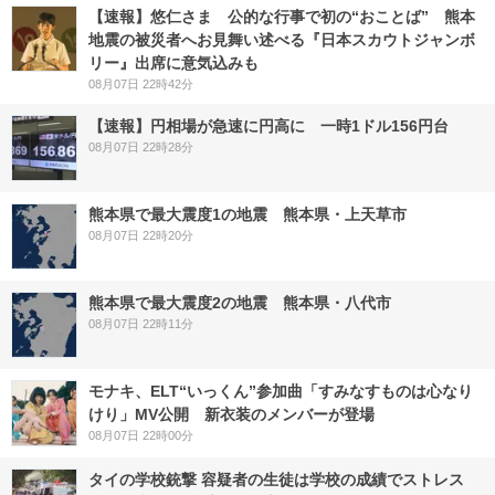
【速報】悠仁さま 公的な行事で初の“おことば” 熊本
地震の被災者へお見舞い述べる『日本スカウトジャンボ
リー』出席に意気込みも
08月07日 22時42分
【速報】円相場が急速に円高に 一時1ドル156円台
08月07日 22時28分
熊本県で最大震度1の地震 熊本県・上天草市
08月07日 22時20分
熊本県で最大震度2の地震 熊本県・八代市
08月07日 22時11分
モナキ、ELT“いっくん”参加曲「すみなすものは心なり
けり」MV公開 新衣装のメンバーが登場
08月07日 22時00分
タイの学校銃撃 容疑者の生徒は学校の成績でストレス