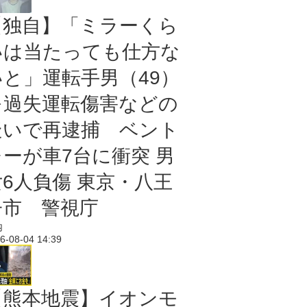
【独自】「ミラーくら
いは当たっても仕方な
いと」運転手男（49）
を過失運転傷害などの
疑いで再逮捕 ベント
レーが車7台に衝突 男
女6人負傷 東京・八王
子市 警視庁
内
6-08-04 14:39
【熊本地震】イオンモ