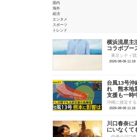
国内
海外
経済
エンタメ
スポーツ
トレンド
横浜流星主
コラボブー
2026-08-06 
台風13号
れ 熊本地
支援も一時中
2026-08-06 11:
川口春奈に
にいなくて