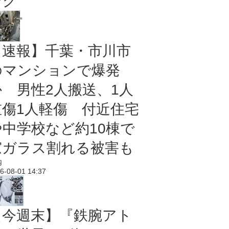
ング
【速報】千葉・市川市
のマンションで爆発
か 男性2人搬送、1人
重傷1人軽傷 付近住宅
や中学校など約10棟で
窓ガラス割れる被害も
内
6-08-01 14:37
【今週末】『鉄腕アト