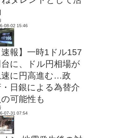
動
内
6-08-02 15:46
【速報】一時1ドル157
円台に、ドル円相場が
急速に円高進む…政
府・日銀による為替介
入の可能性も
済
6-07-31 07:54