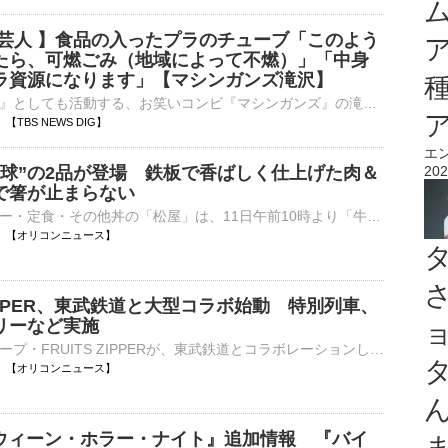
掃芸人 】食品の入ったプラのチューブ「このよう
たら、可燃ごみ（地域によって不燃）」「中身
ラ資源になります」【マシンガンズ滝沢】
『ごみ清掃芸人』としても活動する、お笑いコンビ『マシンガンズ』の滝沢秀一さんが8月6日、自身のXを更新。「今日のごみトリビア」を紹介しました。 滝沢秀一さん（マシンガンズ）滝沢さんは中身がわず…
07 【TBS NEWS DIG】
エ
直球”の2品が登場 鉄板で香ばしく仕上げた肉＆
202
で箸が止まらない
牛めし・カレー・定食・その他丼の「松屋」は、11日午前10時より「牛カルビホルモン丼」「松屋の牛焼肉丼」を販売する。 【写真】ぷりぷり食感がたまらない「牛カルビホルモン丼」 牛肉を鉄板で香ばしく仕上げ⋯
11:06 【オリコンニュース】
 ZIPPER、東武鉄道と大型コラボ始動 特別列車、
リーなど実施
アイドルグループ・FRUITS ZIPPERが、東武鉄道とコラボレーションした大型企画『TOBU KAWAII PROJECT』をきょう6日よりスタート。新曲「1,2,3,FOOOOUR（イチ、ニ、サン、フォー）」の配信リリースとミュージックビ⋯
11:00 【オリコンニュース】
ロウィーン・ホラー・ナイト』追加情報 『バイ