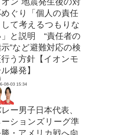
イオン 地震発生後の対
応めぐり「個人の責任
として考えるつもりな
い」と説明 “責任者の
指示”など避難対応の検
証行う方針【イオンモ
ール爆発】
済
6-08-03 15:34
バレー男子日本代表、
ネーションズリーグ準
決勝・アメリカ戦へ向