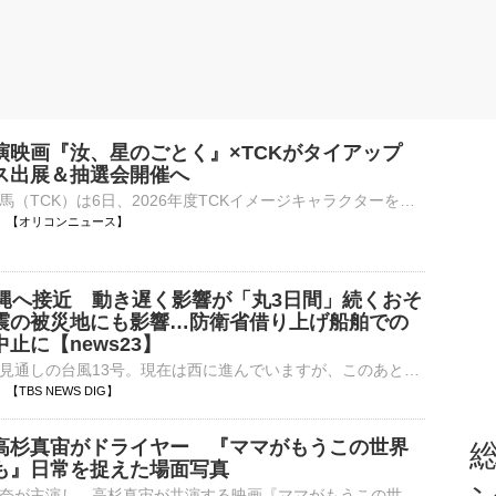
演映画『汝、星のごとく』×TCKがタイアップ
ス出展＆抽選会開催へ
東京シティ競馬（TCK）は6日、2026年度TCKイメージキャラクターを務める俳優・横浜流星が主演する映画『汝、星のごとく』（10月9日公開）とのタイアップキャンペーンを実施することを発表。 【画像】非売品も！プ⋯
11:18 【オリコンニュース】
沖縄へ接近 動き遅く影響が「丸3日間」続くおそ
震の被災地にも影響…防衛省借り上げ船舶での
止に【news23】
沖縄に接近する見通しの台風13号。現在は西に進んでいますが、このあと進路を北寄りに変え、九州で大雨となるもおそれもあり、熊本地震の被災地では備えが始まっています。台風13号は沖縄へ 動きが遅くなり影響が…
16 【TBS NEWS DIG】
高杉真宙がドライヤー 『ママがもうこの世界
総
も』日常を捉えた場面写真
俳優の川口春奈が主演し、高杉真宙が共演する映画『ママがもうこの世界にいなくても 私の命の日記』（10月2日公開）の場面写真が解禁された。 【画像】解禁されたそのほかの場面写真 本作は、日本テレビ系『1⋯