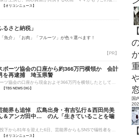
11:12 【オリコンニュース】
ふるさと納税」
「魚介」「お肉」「フルーツ」が色々選べます！
スポーツ協会の口座から約366万円横領か 会計
男を再逮捕 埼玉県警
さいたま市スポーツ協会の口座から現金およそ366万円を横領したとして、会計担当の男が再逮捕されました。さいたま市スポーツ協会職員の三浦宏樹容疑者（36）はことし5月、協会が管理していたキャッシュカードを…
12 【TBS NEWS DIG】
国
202
芸能界も追悼 広島出身・有吉弘行＆西田尚美
ん＆アンガ田中… のん「生きていることを噛
」
広島への原爆投下から81年を迎えた6日、芸能界からもSNSで犠牲者を追悼するコメントが寄せられている。 【写真】「平和への祈りを」折り鶴の写真で思いを寄せた投稿 広島県福山市出身の俳優・西田尚美（56）は⋯
11:09 【オリコンニュース】