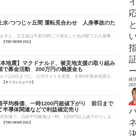
上水-つつじヶ丘間 運転見合わせ 人身事故のた
京王電鉄によりますと、京王線は午前10時ごろ発生した仙川駅での人身事故のため、桜上水とつつじヶ丘の間の上下線で運転を見合せています。午前11時30分ごろ運転を再開する見込みです。…
32 【TBS NEWS DIG】
熊本地震】マクドナルド、被災地支援の取り組み
頭で募金活動 200万円の義援金も
日本マクドナルドは6日までに、公式サイトを更新。令和8年熊本地震を受け、被災地支援の取り組みとして義援金店頭募金活動を実施すると発表した。 【動画】2023年に「地震発生確率」示し呼びかけ…KAB熊本朝日放送⋯
経
10:26 【オリコンニュース】
202
経平均株価、一時1200円超値下がり 前日まで
て半導体関連などで利益確定売り
きょうの東京株式市場で、日経平均株価は一時、1200円以上値下がりしました。日経平均株価はきのうまでの2日間でおよそ2500円値上がりしていて、半導体関連銘柄などでいったん利益を確定する売り注文が増えて…
25 【TBS NEWS DIG】