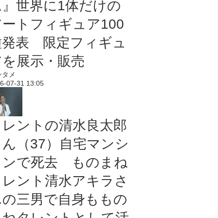
ム』世界に1体だけの
アートフィギュア100
種発表 限定フィギュ
アを展示・販売
ンタメ
6-07-31 13:05
タレントの清水良太郎
さん（37）自宅マンシ
ョンで死去 ものまね
タレント清水アキラさ
んの三男で自身ももの
まねタレントとして活