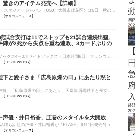
』驚きのアイテム発売へ【詳細】
ユニバーサル・スタジオ・ジャパン（USJ、大阪市此花区）は5日、秋のイベント『ハロウィーン・ホラー・ナイト』（9月11日開幕）の最新情報を発表した。ホラー・メイズ「『バイオハザード レクイエム』 ザ・ダイブ⋯
10:59 【オリコンニュース】
国
202
続試合安打は11でストップも21試合連続出塁、
手陣が2死から失点を重ね連敗、3カードぶりの
■MLB レッドソックス4ー0ホワイトソックス（日本時間6日、フェンウェイ・パーク）ホワイトソックスの村上宗隆（26）が敵地でのレッドソックス戦に“2番・一塁”で先発出場。3打数…
53 【TBS NEWS DIG】
陛下と愛子さま「広島原爆の日」にあたり黙と
きょう（6日）午前、「広島原爆の日」にあたり、天皇皇后両陛下と長女・愛子さまが御所で黙とうされたと、宮内庁が発表しました。…
47 【TBS NEWS DIG】
経
202
ー声優・井口裕香、圧巻のスタイルを大開放
グラビアでの活躍も話題の声優・井口裕香が『FLASH』8月4日発売号（光文社）で表紙、巻頭、ミニブックに登場している。 【写真】部屋着姿でナチュラルな表情を見せた井口裕香 井口は表紙、巻頭10ページ、そし⋯
10:43 【オリコンニュース】