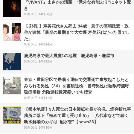
『VIVANT』まさかの活躍 “意外な有能ぶり”にネット驚
き
08月06日 14時20分
【 訃報 】寿美花代さん死去 94歳 息子の高嶋政宏・政
伸が追悼「最期の最期まで大女優 寿美花代だった母でし
た」
08月06日 14時14分
鹿児島県で最大震度1の地震 鹿児島県・鹿屋市
08月06日 14時12分
東京・世田谷区で居眠り運転で交通死亡事故起こしたと
みられる男性（34）を書類送検 当時男性は睡眠時無呼
吸症候群 危険運転致死疑いでも捜査
08月06日 14時11分
【熊本地震】9人死亡の日本製紙社長が会見…煙突折れ事
務所に落下「極めて重く受け止め」 八代市などで続く
断水解消のカギは“配水管”【news23】
08月06日 14時10分