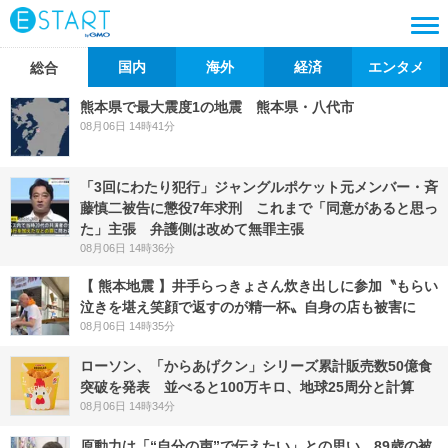
国内
海外
経済
エンタメ
総合
熊本県で最大震度1の地震 熊本県・八代市
08月06日 14時41分
「3回にわたり犯行」ジャングルポケット元メンバー・斉
藤慎二被告に懲役7年求刑 これまで「同意があると思っ
た」主張 弁護側は改めて無罪主張
08月06日 14時36分
【 熊本地震 】井手らっきょさん炊き出しに参加〝もらい
泣きを堪え笑顔で返すのが精一杯〟自身の店も被害に
08月06日 14時35分
ローソン、「からあげクン」シリーズ累計販売数50億食
突破を発表 並べると100万キロ、地球25周分と計算
08月06日 14時34分
原動力は「“自分の声”で伝えたい」との思い 89歳の被