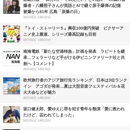
爆者・八幡照子さんが英語とAIで継ぐ原子爆弾の記憶
被爆から81年 広島「原爆の日」
08月06日 14時32分
『トイ・ストーリー５』興収100億円突破 ピクサーア
ニメ史上最速、シリーズ最高記録も目前
08月06日 14時30分
南海電鉄「新たな空港特急」計画を発表 ラピートを継
承…フェラーリなど手がける伊ピニンファリーナ社と共
創へ【コメント】
08月06日 14時30分
欧州旅行者のアジア旅行先ランキング、日本は3位ランク
イン アゴダが発表…夏は大型音楽フェスティバル＆花
火大会などが魅力
08月06日 14時28分
坂口健太郎、愛ゆえに罪を犯す青年を熱演「愛に救われ
たけど、囚われてしまった」
08月06日 14時23分