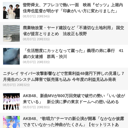
曽野舜太、アフレコで熱い一面 映画『ゼッツ』上堀内
佳寿也監督が明かす「印象がいい方に変わりました」
08月07日 20時34分
廃棄物放置・ヤード建設など「不適切な土地利用」 国交
省が提言とりまとめ 法改正も視野
08月07日 20時33分
「生活態度にカッとなって蹴った」義理の弟に暴行 41
歳の女逮捕 群馬・渋川
08月07日 20時33分
ニチレイ サイバー攻撃影響などで営業利益48億円下押しの見通し 7
月発生のシステム障害で販売落ち込み 今年度の利益見込み発表
08月07日 20時32分
AKB48、新曲MVが800万回突破で破竹の勢い「いい波が
来ている」 新公演に夢の東京ドームへの想い込める
08月07日 20時30分
AKB48、“歌唱力”テーマの新公演が開幕「なかなか披露
できていなかった神曲がたくさん」【セットリストあ