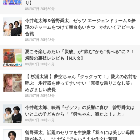
り】
08月07日 20時30分
今井竜太郎＆曽野舜太、ゼッツ エージェンドリーム＆夢
現のチャームをつけて舞台あいさつ かわいくアピール
合戦
08月07日 20時28分
夏こそ楽しみたい「炭酸」が“飲む”から“食べる”に？！
炭酸の裏技レシピも【Nスタ】
08月07日 20時25分
【 杉浦太陽 】夢空ちゃん「クックって！」愛犬の名前を
呼ぶ 歩行器を使ってすいすい「完璧な乗りこなし笑」
めざましい成長
08月07日 20時23分
今井竜太郎、映画『ゼッツ』の反響に喜び 曽野舜太は
いとこの子どもから「『舜ちゃん、観たよ！』と」
08月07日 20時22分
曽野舜太、話題のセリフを生披露「我々には美しい母国
語がある」 “むげん”であいうえお作文に苦悶