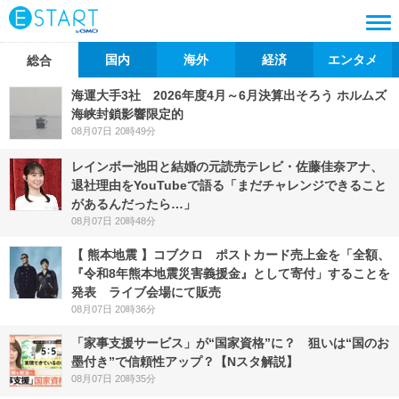
国内
海外
経済
エンタメ
総合
海運大手3社 2026年度4月～6月決算出そろう ホルムズ
海峡封鎖影響限定的
08月07日 20時49分
レインボー池田と結婚の元読売テレビ・佐藤佳奈アナ、
退社理由をYouTubeで語る「まだチャレンジできること
があるんだったら…」
08月07日 20時48分
【 熊本地震 】コブクロ ポストカード売上金を「全額、
『令和8年熊本地震災害義援金』として寄付」することを
発表 ライブ会場にて販売
08月07日 20時36分
「家事支援サービス」が“国家資格”に？ 狙いは“国のお
墨付き”で信頼性アップ？【Nスタ解説】
08月07日 20時35分