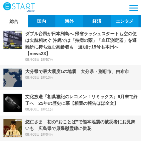
国内
海外
経済
エンタメ
総合
ダブル台風が日本列島へ 帰省ラッシュスタートも空の便
は欠航相次ぐ 沖縄では「持病の薬」「血圧測定器」を避
難所に持ち込む高齢者も 週明け15号も本州へ
【news23】
08月08日 1時57分
大分県で最大震度1の地震 大分県・別府市、由布市
08月08日 1時13分
文化放送『相葉雅紀のレコメン！リミックス』9月末で終
了へ 25年の歴史に幕【相葉の報告ほぼ全文】
08月08日 1時11分
悠仁さま 初の“おことば”で熊本地震の被災者にお見舞
いも 広島県で原爆慰霊碑に供花
08月08日 1時04分