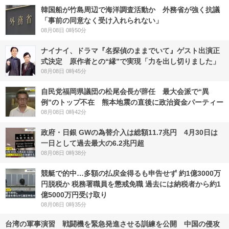
韓国船が竹島周辺で海洋調査活動か 外務省が強く抗議
「事前の同意なく受け入れられない」
08月08日 0時50分
ナイナイ、ドラマ『名探偵のままでいて』ゲスト出演正
式決定 原作者との“縁”で実現「力を出し切りました」
08月08日 0時45分
自民党福岡県議団の松尾会長が辞任 最大会派で“異
例”のトップ不在 熊本地震の直後に政治資金パーティー
08月08日 0時42分
政府・日銀 GWの為替介入は総額11.7兆円 4月30日は
一日として過去最大の6.2兆円超
08月08日 0時38分
競艇で的中…多額の払戻金得るも申告せず 約1億3000万
円脱税か 税務署職員を懲戒免職 過去には納税者から約1
億5000万円受け取り
08月08日 0時35分
台湾の軍事演習 戦闘機を緊急発進させる訓練を公開 中国の侵攻