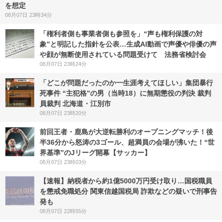
を想定
08月07日 23時34分
「権利者側も事業者側も参照を」“声も権利保護の対
象”と明記した指針を公表…生成AI動画で声優や俳優の声
や顔が無断使用されている問題受けて 法務省検討会
08月07日 23時24分
「どこが問題だったのか一生涯考えてほしい」集団暴行
死事件 “主犯格”の男（当時18）に無期懲役の判決 裁判
員裁判 北海道・江別市
08月07日 23時20分
前回王者・鹿島が大逆転勝利のオープニングマッチ！後
半36分から怒涛の3ゴール、超満員の会場が沸いた！“世
界基準”のJリーグ開幕【サッカー】
08月07日 23時03分
【速報】納税者から約1億5000万円受け取り…国税職員
を懲戒免職処分 関東信越国税局 詐欺などの疑いで刑事告
発も
08月07日 22時55分