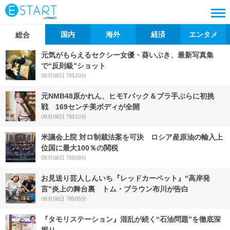
国内
海外
経済
エンタメ
総合
元気がもらえるセクシー女優・葵いぶき、最新写真集
で“反則級”ショット
08月08日 7時20分
元NMB48原かれん、ヒモTバック＆ブラ手ぶらに初挑
戦 169センチ美ボディが全開
08月08日 7時10分
米議会上院 対ロ制裁法案を可決 ロシア産原油の輸入上
位国に最大100％の関税
08月08日 7時09分
お見送り芸人しんいち『レッドカーペット』“高岸発
言”炎上の舞台裏 トム・ブラウン布川が告白
08月08日 7時05分
『タモリステーション』混乱が続く“石油問題”を徹底深