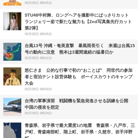
08月08日 6時45分
STU48中村舞、ロングヘアを撮影中にばっさりカット
ランジェリー姿で新たな魅力も【2nd写真集先行カット
第2弾】
08月08日 6時45分
台風13号 沖縄・奄美直撃 暴風雨長引く 来週は台風15
号の動向に注意 熊本は3週間連続の猛暑日か
08月08日 6時42分
悠仁さま 公的な行事で初の“おことば” 同世代の参加
者と宿泊テント設営体験も ボーイスカウトのキャンプ
大会
08月08日 6時40分
台湾の軍事演習 戦闘機を緊急発進させる訓練を公開
中国の侵攻を想定
08月08日 6時34分
青森県、岩手県で最大震度1の地震 青森県・八戸市、三
戸町、青森南部町、階上町、岩手県・久慈市、岩手洋野