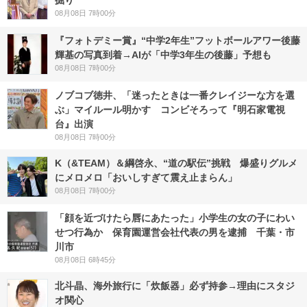
掘り
08月08日 7時00分
『フォトデミー賞』“中学2年生”フットボールアワー後藤
輝基の写真到着→AIが「中学3年生の後藤」予想も
08月08日 7時00分
ノブコブ徳井、「迷ったときは一番クレイジーな方を選
ぶ」マイルール明かす コンビそろって『明石家電視
台』出演
08月08日 7時00分
K（&TEAM）＆綱啓永、“道の駅伝”挑戦 爆盛りグルメ
にメロメロ「おいしすぎて震え止まらん」
08月08日 7時00分
「顔を近づけたら唇にあたった」小学生の女の子にわい
せつ行為か 保育園運営会社代表の男を逮捕 千葉・市
川市
08月08日 6時45分
北斗晶、海外旅行に「炊飯器」必ず持参→理由にスタジ
オ関心