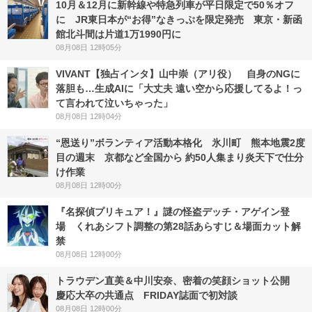
10月＆12月に新幹線や特急列車が平日限定で50％オフ
に JR東日本が“お得”なきっぷを限定発売 東京・新函
館北斗間は片道1万1990円に
08月08日 12時05分
VIVANT【独占インタ】山中崇（アリ役） 自身のNGに
落胆も…生成AIに「大丈夫 遠い空から応援してるよ！っ
て言われて泣いちゃった」
08月08日 12時04分
“恩送り”ボランティア活動本格化 氷川町 熊本地震2度
目の週末 京都など全国から 約50人集まり炎天下で仕分
け作業
08月08日 12時00分
『名探偵プリキュア！』謎の怪盗デッチ・アゲイン登
場 くれあシフト調整の第28話あらすじ＆場面カット解
禁
08月08日 12時00分
トラウデン直美＆中川安奈、密着の笑顔ショット公開
慶応大卒の共通点 FRIDAY誌面で初対談
08月08日 12時00分