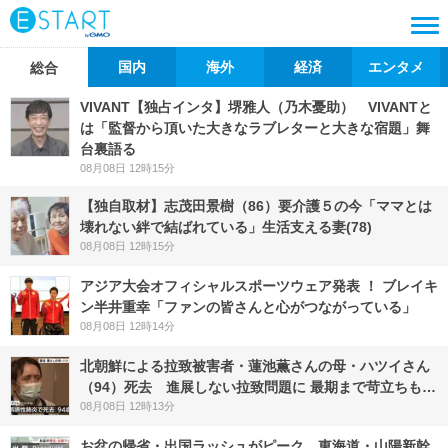
国内
海外
経済
エンタメ
総合
VIVANT【独占インタ】堺雅人（乃木憂助） VIVANTと
は「監督から頂いた大きなラブレターと大きな宿題」舞
台裏語る
08月08日 12時15分
【独自取材】志茂田景樹（86）要介護５の今「ママとは
壊れない絆で結ばれている」生活支える妻(78)
08月08日 12時15分
アジア大会オフィシャルスポーツウェア発表 ！ ブレイキ
ン半井重幸「ファンの皆さんと心がつながっている」
08月08日 12時14分
北朝鮮による拉致被害者・蓮池薫さんの母・ハツイさん
（94）死去 進展しない拉致問題に 最期まで苛立ちも…
08月08日 12時13分
お盆の帰省・出国ラッシュがピーク 東海道・山陽新幹