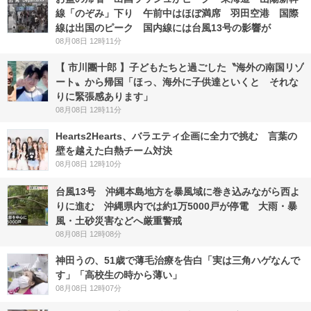
線「のぞみ」下り 午前中はほぼ満席 羽田空港 国際
線は出国のピーク 国内線には台風13号の影響が
08月08日 12時11分
【 市川團十郎 】子どもたちと過ごした〝海外の南国リゾ
ート〟から帰国「ほっ、海外に子供達といくと それな
りに緊張感あります」
08月08日 12時11分
Hearts2Hearts、バラエティ企画に全力で挑む 言葉の
壁を越えた白熱チーム対決
08月08日 12時10分
台風13号 沖縄本島地方を暴風域に巻き込みながら西よ
りに進む 沖縄県内では約1万5000戸が停電 大雨・暴
風・土砂災害などへ厳重警戒
08月08日 12時08分
神田うの、51歳で薄毛治療を告白「実は三角ハゲなんで
す」「高校生の時から薄い」
08月08日 12時07分