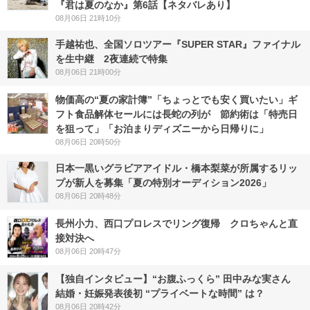
『君は夏のなか』第6話【ネタバレあり】
08月06日 21時10分
手越祐也、全国ソロツアー『SUPER STAR』ファイナル
を生中継 2夜連続で特集
08月06日 21時00分
物価高の“夏の家計簿”「ちょっとでも安く買いたい」ギ
フト食品解体セールには長蛇の列が 節約術は「特売日
を狙って」「お泊まりディズニーから日帰りに」
08月06日 20時50分
日本一黒いグラビアアイドル・橋本梨菜が所属するリッ
プが新人を募集「夏の特別オーディション2026」
08月06日 20時48分
長州小力、西口プロレスでリング復帰 クロちゃんと直
接対決へ
08月06日 20時47分
【独自インタビュー】“お腹ふっくら” 田中みな実さん
結婚・妊娠発表後初 “プライベートな時間” は？
08月06日 20時42分