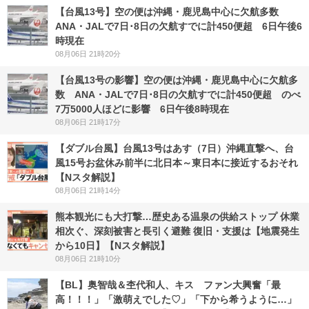
【台風13号】空の便は沖縄・鹿児島中心に欠航多数
ANA・JALで7日･8日の欠航すでに計450便超 6日午後6
時現在
08月06日 21時20分
【台風13号の影響】空の便は沖縄・鹿児島中心に欠航多
数 ANA・JALで7日･8日の欠航すでに計450便超 のべ
7万5000人ほどに影響 6日午後8時現在
08月06日 21時17分
【ダブル台風】台風13号はあす（7日）沖縄直撃へ、台
風15号お盆休み前半に北日本～東日本に接近するおそれ
【Nスタ解説】
08月06日 21時14分
熊本観光にも大打撃…歴史ある温泉の供給ストップ 休業
相次ぐ、深刻被害と長引く避難 復旧・支援は【地震発生
から10日】【Nスタ解説】
08月06日 21時10分
【BL】奥智哉＆杢代和人、キス ファン大興奮「最
高！！！」「激萌えでした♡」「下から希うように…」