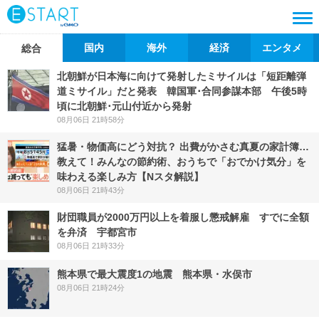
国内
海外
経済
エンタメ
総合
北朝鮮が日本海に向けて発射したミサイルは「短距離弾
道ミサイル」だと発表 韓国軍･合同参謀本部 午後5時
頃に北朝鮮･元山付近から発射
08月06日 21時58分
猛暑・物価高にどう対抗？ 出費がかさむ真夏の家計簿…
教えて！みんなの節約術、おうちで「おでかけ気分」を
味わえる楽しみ方【Nスタ解説】
08月06日 21時43分
財団職員が2000万円以上を着服し懲戒解雇 すでに全額
を弁済 宇都宮市
08月06日 21時33分
熊本県で最大震度1の地震 熊本県・水俣市
08月06日 21時24分