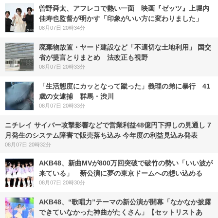
曽野舜太、アフレコで熱い一面 映画『ゼッツ』上堀内
佳寿也監督が明かす「印象がいい方に変わりました」
08月07日 20時34分
廃棄物放置・ヤード建設など「不適切な土地利用」 国交
省が提言とりまとめ 法改正も視野
08月07日 20時33分
「生活態度にカッとなって蹴った」義理の弟に暴行 41
歳の女逮捕 群馬・渋川
08月07日 20時33分
ニチレイ サイバー攻撃影響などで営業利益48億円下押しの見通し 7
月発生のシステム障害で販売落ち込み 今年度の利益見込み発表
08月07日 20時32分
AKB48、新曲MVが800万回突破で破竹の勢い「いい波が
来ている」 新公演に夢の東京ドームへの想い込める
08月07日 20時30分
AKB48、“歌唱力”テーマの新公演が開幕「なかなか披露
できていなかった神曲がたくさん」【セットリストあ