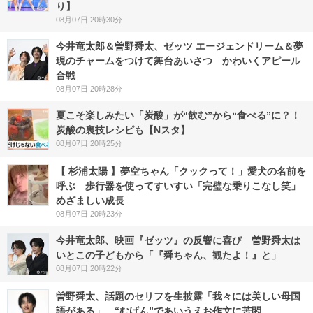
り】
08月07日 20時30分
今井竜太郎＆曽野舜太、ゼッツ エージェンドリーム＆夢
現のチャームをつけて舞台あいさつ かわいくアピール
合戦
08月07日 20時28分
夏こそ楽しみたい「炭酸」が“飲む”から“食べる”に？！
炭酸の裏技レシピも【Nスタ】
08月07日 20時25分
【 杉浦太陽 】夢空ちゃん「クックって！」愛犬の名前を
呼ぶ 歩行器を使ってすいすい「完璧な乗りこなし笑」
めざましい成長
08月07日 20時23分
今井竜太郎、映画『ゼッツ』の反響に喜び 曽野舜太は
いとこの子どもから「『舜ちゃん、観たよ！』と」
08月07日 20時22分
曽野舜太、話題のセリフを生披露「我々には美しい母国
語がある」 “むげん”であいうえお作文に苦悶