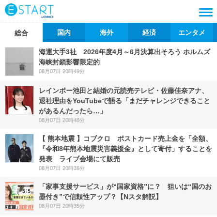
国内
海外
経済
エンタメ
総合
海運大手3社 2026年度4月～6月決算出そろう ホルムズ
海峡封鎖影響限定的
08月07日 20時49分
レインボー池田と結婚の元読売テレビ・佐藤佳奈アナ、
退社理由をYouTubeで語る「まだチャレンジできること
があるんだったら…」
08月07日 20時48分
【 熊本地震 】コブクロ ポストカード売上金を「全額、
『令和8年熊本地震災害義援金』として寄付」することを
発表 ライブ会場にて販売
08月07日 20時36分
「家事支援サービス」が“国家資格”に？ 狙いは“国のお
墨付き”で信頼性アップ？【Nスタ解説】
08月07日 20時35分