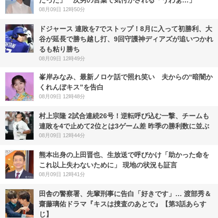
だった」 次男の言葉で気付かされる「うわぁ…」
08月09日 12時50分
ドジャース 連敗を7でストップ！8月に入って初勝利、大
谷が延長で勝ち越し打、9回守護神ディアズが追いつかれ
るも粘り勝ち
08月09日 12時49分
峯岸みなみ、最新ノロケ話で照れ笑い 夫からの“暗闇か
くれんぼキス”を告白
08月09日 12時48分
村上宗隆 2試合連続26号！逆転呼び込む一撃、チームも
連敗を4で止めて2位とは3ゲーム差 昨季の勝利数に並ぶ
08月09日 12時44分
熊本出身の上田晋也、生放送で呼びかけ「助かった命を
これ以上失わないために」 現地の状況も証言
08月09日 12時41分
田舎の警察署、先輩刑事に告白「好きです」… 渡部秀＆
齋藤璃佑ドラマ『キスは捜査のあとで』【第3話あらす
じ】