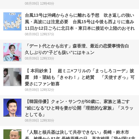
08月09日 12時40分
台風13号は沖縄からさらに離れる予想 吹き返しの強い
風・高波には注意必要 台風15号は今後も西よりに進み
11日か12日ごろに北日本・東日本に接近や上陸のおそれ
08月09日 12時37分
「デート代とかも出す」森香澄、最近の恋愛事情告白
久しぶりの“子ども扱い”にはキュン
08月09日 12時33分
【 本田紗来 】 超ミニ×フリルの「まっしろコーデ」披
露 姉・望結も「きゃわ！」と絶賛 「天使すぎっ」可
愛さにファン歓喜
08月09日 12時32分
【韓国俳優】クォン・サンウが50歳に、家族と過ごす
“絵になる”ひと時を妻が公開「理想的な家族」「スラッ
としてる」
08月09日 12時30分
「人類と核兵器は決して共存できない」長崎・鈴木市
長 被爆から81年 長崎原爆の日 高市総理「我が国は非