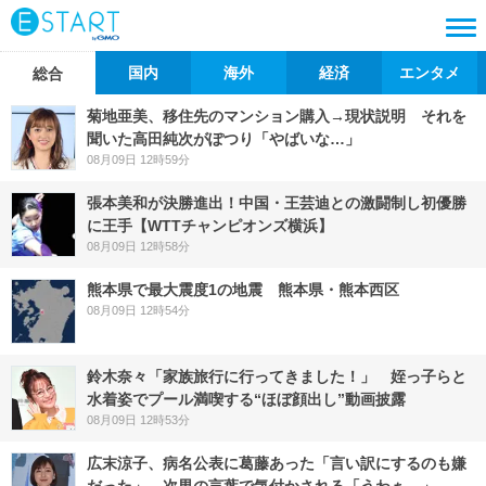
国内
海外
経済
エンタメ
総合
菊地亜美、移住先のマンション購入→現状説明 それを
聞いた高田純次がぽつり「やばいな…」
08月09日 12時59分
張本美和が決勝進出！中国・王芸迪との激闘制し初優勝
に王手【WTTチャンピオンズ横浜】
08月09日 12時58分
熊本県で最大震度1の地震 熊本県・熊本西区
08月09日 12時54分
鈴木奈々「家族旅行に行ってきました！」 姪っ子らと
水着姿でプール満喫する“ほぼ顔出し”動画披露
08月09日 12時53分
広末涼子、病名公表に葛藤あった「言い訳にするのも嫌