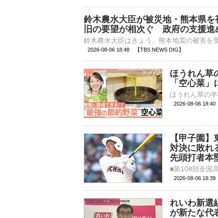
鈴木農水大臣が被災地・熊本県を
旧の要望が相次ぐ 政府の支援進
2026-08-06 18:48 【TBS NEWS DIG】
ほうれん草
「空心菜」
2026-08-06 18:
【甲子園】
対決に敗れる
先頭打者本
2026-08-06 18:
れいわ新選
が新たな代