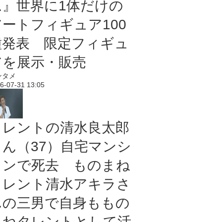
ム』世界に1体だけの
アートフィギュア100
種発表 限定フィギュ
アを展示・販売
ンタメ
6-07-31 13:05
タレントの清水良太郎
さん（37）自宅マンシ
ョンで死去 ものまね
タレント清水アキラさ
んの三男で自身ももの
まねタレントとして活