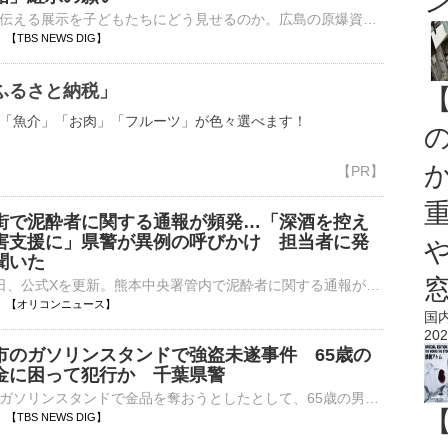
原爆の悲惨さを伝える展示を子どもたちにどう見せるのか。広島の原爆資料館で、検討が続けられています。広島市の原爆資料館です。近年、外国人観光客が増加し、昨年度の来館者数は過去最多を記録しました。一方で、修…
02 【TBS NEWS DIG】
ふるさと納税」
「魚介」「お肉」「フルーツ」が色々選べます！
街で泥酔者に関する通報が頻発…「深酒を控え
害支援に」県警が異例の呼びかけ 担当者に発
聞いた
熊本県警は5日、公式Xを更新。熊本中央署管内で泥酔者に関する通報が頻発しているとして呼びかけを行った。令和8年熊本地震が発生し、県内では警察も消防も災害対応に一丸となって取り組んでいる中での異例の投稿⋯
18:55 【オリコンニュース】
国
202
市のガソリンスタンドで強盗未遂事件 65歳の
金に困って犯行か 千葉県警
千葉県成田市のガソリンスタンドで金品を奪おうとしたとして、65歳の男が逮捕されました。強盗未遂の疑いで逮捕されたのは、茨城県河内町の自称・アルバイト、中川英之容疑者（65）です。中川容疑者はきょう正午前…
50 【TBS NEWS DIG】