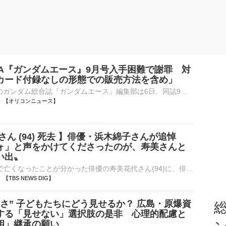
WA『ガンダムエース』9月号入手困難で謝罪 対
カード付録なしの形態での販売方法を含め」
KADOKAWAのガンダム総合誌『ガンダムエース』編集部は6日、同誌9月号に関して「お詫びとお知らせ」を公式Xに掲載した。 【画像】エヴァそっくり（笑）口元が笑ってる 『ジークアクス』新イラスト 「いつも『⋯
19:06 【オリコンニュース】
さん (94) 死去 】俳優・浜木綿子さんが追悼
ォ」と声をかけてくださったのが、寿美さんと
い出〟
今月3日に老衰で亡くなったことが分かった俳優の寿美花代さん(94)に、俳優の浜木綿子さんが追悼の言葉を寄せました。 浜木綿子さん浜さんは、宝塚歌劇団在籍時に娘役として寿美さんの相手役を多く務め…
02 【TBS NEWS DIG】
さ” 子どもたちにどう見せるか？ 広島・原爆資
総
する「見せない」選択肢の是非 心理的配慮と
相」継承の願い