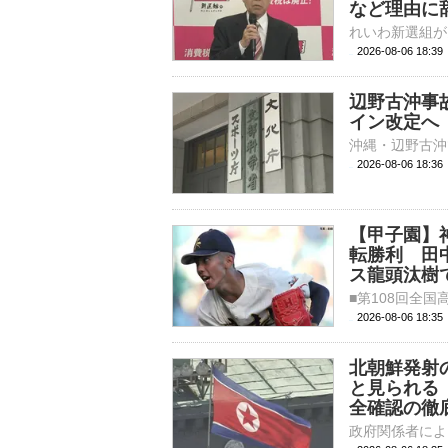
など理由に
2026-08-06 18:
辺野古沖事
イン改定へ
2026-08-06 18:
【甲子園】
転勝利 田
ス龍頭汰樹
2026-08-06 18:
北朝鮮発射
と見られる
全確認の徹