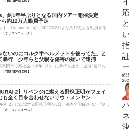
35 【TBS NEWS DIG】
 Nuts、約1年半ぶりとなる国内ツアー開催決定
月から約12万人動員予定
HIPHOPユニット・Creepy Nutsが、2027年2月より約12万人を動員する国内アリーナツアー「Creepy Nuts ONEMAN TOUR 2027」を開催することが決定した。 【動画】Creepy Nuts「オトノケ」MV 25年10月に自身初とな⋯
18:35 【オリコンニュース】
ゃないのにコルク半ヘルメットを被ってた」と
て暴行 少年らと父親を傷害の疑いで逮捕
今年5月、栃木県真岡市で高校生の少年（16）に暴行を加え、全治3週間のけがを負わせたとして、暴走族の少年5人と父親のあわせて6人が逮捕されました。傷害の疑いで逮捕されたのは、暴走族の少年5人と少年の父親…
32 【TBS NEWS DIG】
経
202
AMURAI 2】リベンジに燃える野杁正明がフェイ
むも全く目を合わせないリウ・メンヤン
『ONE SAMURAI 2』に出場する野杁正明が6日、都内で開催された『ONE SAMURAI 2 プレスカンファレンス』に出席した。会場には、対戦相手のリウ・メンヤンも登場。2度目の対戦を前にフェイスオフが行われると、リウ⋯
18:27 【オリコンニュース】