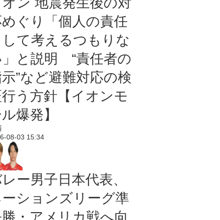
イオン 地震発生後の対
応めぐり「個人の責任
として考えるつもりな
い」と説明 “責任者の
指示”など避難対応の検
証行う方針【イオンモ
ール爆発】
済
6-08-03 15:34
バレー男子日本代表、
ネーションズリーグ準
決勝・アメリカ戦へ向