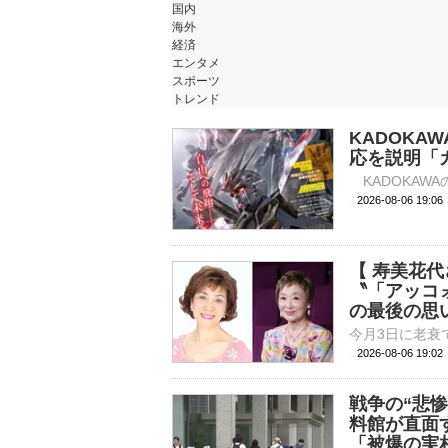
国内
海外
経済
エンタメ
スポーツ
トレンド
KADOKA
応を説明「
2026-08-06 
【 寿美花代
〝「アッコ
の最後の思
2026-08-06 19:
戦争の“悲惨
料館が直面
「被爆の実