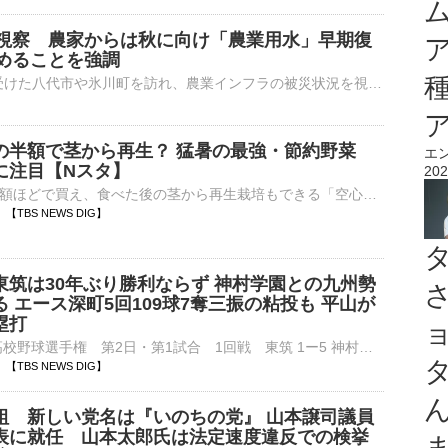
視察 農家からは秋に向け「農業用水」早期復
めることを強調
鈴木農水大臣はきょう、熊本地震の被害を受けた八代市や氷川町を訪れ、農業インフラの被災状況を視察しました。地元関係者からは、秋の収穫に向け「農業用水」の早期復旧の要望が相次ぎました。地震を受け、地元では収…
の半額で茎から再生？ 猛暑の最強・節約野菜
エ
に注目【Nスタ】
202
ほうれん草の半額ほどで買え、食べた後の茎から再生栽培もできる「空心菜」。猛暑に強く家計にも優しい、注目の“最強・節約野菜”の魅力に迫ります。…
40 【TBS NEWS DIG】
東筑は30年ぶり勝利ならず 神村学園との九州勢
 エース深町5回109球7奪三振の粘投も 平山が
塁打
■第108回全国高校野球選手権 第2日・第1試合 1回戦 東筑 1ー5 神村学園 （6日 甲子園）東筑（福岡）は神村学園（鹿児島）に敗れ、1996年夏以来、30年ぶりの勝利とはならなかった。勝利した神村…
39 【TBS NEWS DIG】
組 新しい党名は『いのちの党』 山本譲司議員
表に就任 山本太郎氏は法定速度違反での検挙