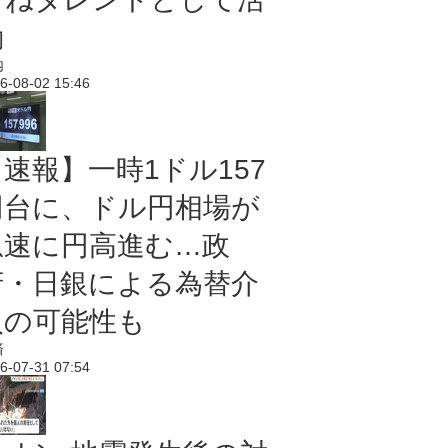
動
内
6-08-02 15:46
【速報】一時1ドル157
円台に、ドル円相場が
急速に円高進む…政
府・日銀による為替介
入の可能性も
済
6-07-31 07:54