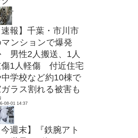
ング
【速報】千葉・市川市
のマンションで爆発
か 男性2人搬送、1人
重傷1人軽傷 付近住宅
や中学校など約10棟で
窓ガラス割れる被害も
内
6-08-01 14:37
【今週末】『鉄腕アト