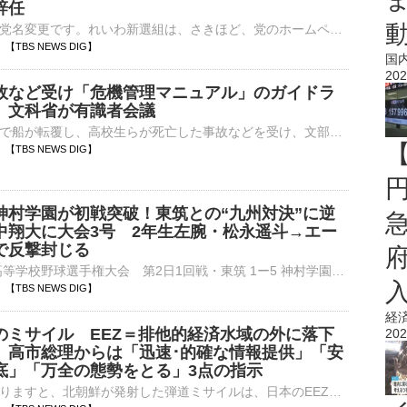
辞任
れいわ新選組が党名変更です。れいわ新選組は、さきほど、党のホームページで新しい党名を『いのちの党』、略称を『いのち』とすると発表しました。今後、総務省に党名変更の届け出を提出し、ロゴやブランドデザインを…
39 【TBS NEWS DIG】
国
202
故など受け「危機管理マニュアル」のガイドラ
 文科省が有識者会議
沖縄・辺野古沖で船が転覆し、高校生らが死亡した事故などを受け、文部科学省は「危機管理マニュアル」のガイドラインを改定するための有識者会議を開きました。辺野古沖での転覆事故や福島県・磐越道で部活動の遠征中…
36 【TBS NEWS DIG】
神村学園が初戦突破！東筑との“九州対決”に逆
中翔大に大会3号 2年生左腕・松永遥斗→エー
で反撃封じる
■第108回全国高等学校野球選手権大会 第2日1回戦・東筑 1ー5 神村学園（6日、阪神甲子園球場）神村学園（鹿児島）が東筑（福岡）との九州対決を制し、2年ぶりに初戦突破を決めた。試合は1点ビハインドで…
35 【TBS NEWS DIG】
経
のミサイル EEZ＝排他的経済水域の外に落下
202
 高市総理からは「迅速･的確な情報提供」「安
底」「万全の態勢をとる」3点の指示
政府関係者によりますと、北朝鮮が発射した弾道ミサイルは、日本のEEZ＝排他的経済水域の外に落下したとみられるということです。北朝鮮による弾道ミサイルの発射を受けて、高市総理は午後5時7分に▼情報収集・分…