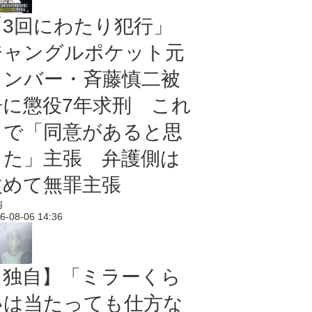
「3回にわたり犯行」
ジャングルポケット元
メンバー・斉藤慎二被
告に懲役7年求刑 これ
まで「同意があると思
った」主張 弁護側は
改めて無罪主張
内
6-08-06 14:36
【独自】「ミラーくら
いは当たっても仕方な