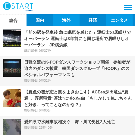
国内
海外
経済
エンタメ
総合
「前の駅を発車後 急に眠気を感じた」運転士の居眠りで
オーバーラン 運転士は3年前にも同じ場所で居眠りしオ
ーバーラン JR横浜線
08月09日 0時37分
日韓交流のK-POPダンスワークショップ開催 参加者が
迫力のダンス披露 韓国ダンスグループ「HOOK」のス
ペシャルパフォーマンスも
08月09日 0時32分
【夏色の雲が恋と嵐をまきおこす】ACEes深田竜生“夏
輝”、浮所飛貴“蒼汰”に涙の告白「もしかして俺…ちゃん
と好き、ってことなのかな？」
08月09日 0時00分
愛知県で水難事故相次ぐ 海・川で男性2人死亡
08月08日 23時40分