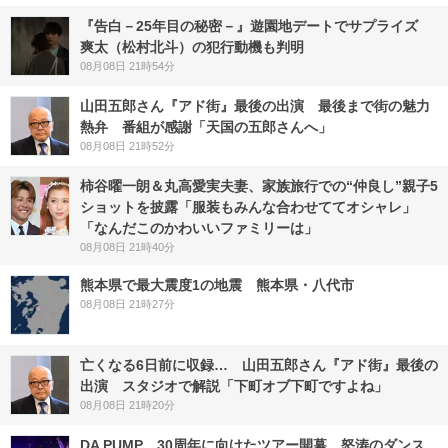
『告白－25年目の秘密－』遊園地デートでサプライズ
爽太（松村北斗）の犯行動機も判明
08月08日 21時54分
山田五郎さん『アド街』最後の出演 最後まで街の魅力
熱弁 番組が感謝「天国の五郎さんへ」
08月08日 21時52分
柿谷曜一朗＆丸高愛実夫妻、家族旅行での“仲良し”親子5
ショットを披露「服装もみんな合わせててオシャレ」
「なんだこのかわいいファミリーは」
08月08日 21時40分
熊本県で最大震度1の地震 熊本県・八代市
08月08日 21時27分
亡くなる6日前に収録… 山田五郎さん『アド街』最後の
出演 スタジオで解説「下町オブ下町ですよね」
08月08日 21時20分
DA PUMP、30周年に向けたツアー開幕 怒涛のダンス