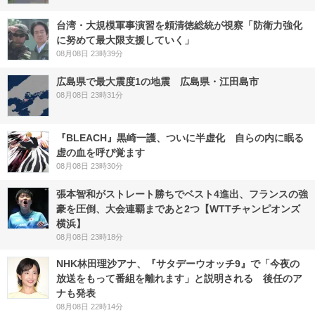
台湾・大規模軍事演習を頼清徳総統が視察「防衛力強化
に努めて最大限支援していく」
08月08日 23時39分
広島県で最大震度1の地震 広島県・江田島市
08月08日 23時31分
『BLEACH』黒崎一護、ついに半虚化 自らの内に眠る
虚の血を呼び覚ます
08月08日 23時30分
張本智和がストレート勝ちでベスト4進出、フランスの強
豪を圧倒、大会連覇まであと2つ【WTTチャンピオンズ
横浜】
08月08日 23時18分
NHK林田理沙アナ、『サタデーウオッチ9』で「今夜の
放送をもって番組を離れます」と説明される 後任のア
ナも発表
08月08日 22時14分