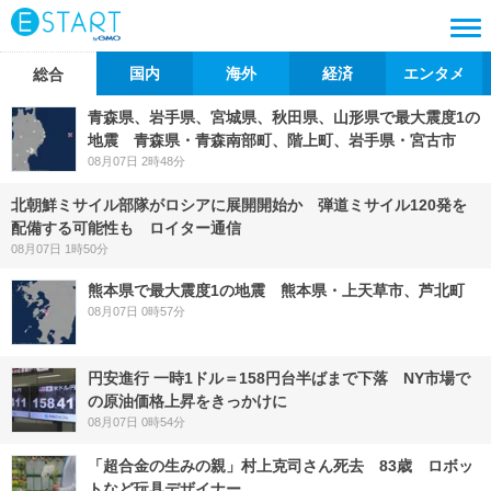
国内
海外
経済
エンタメ
総合
青森県、岩手県、宮城県、秋田県、山形県で最大震度1の
地震 青森県・青森南部町、階上町、岩手県・宮古市
08月07日 2時48分
北朝鮮ミサイル部隊がロシアに展開開始か 弾道ミサイル120発を
配備する可能性も ロイター通信
08月07日 1時50分
熊本県で最大震度1の地震 熊本県・上天草市、芦北町
08月07日 0時57分
円安進行 一時1ドル＝158円台半ばまで下落 NY市場で
の原油価格上昇をきっかけに
08月07日 0時54分
「超合金の生みの親」村上克司さん死去 83歳 ロボッ
トなど玩具デザイナー