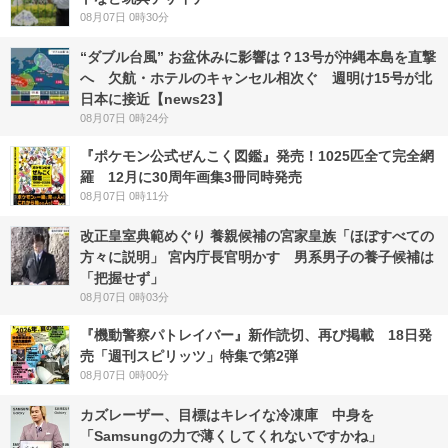
08月07日 0時30分
“ダブル台風” お盆休みに影響は？13号が沖縄本島を直撃
へ 欠航・ホテルのキャンセル相次ぐ 週明け15号が北
日本に接近【news23】
08月07日 0時24分
『ポケモン公式ぜんこく図鑑』発売！1025匹全て完全網
羅 12月に30周年画集3冊同時発売
08月07日 0時11分
改正皇室典範めぐり 養親候補の宮家皇族「ほぼすべての
方々に説明」 宮内庁長官明かす 男系男子の養子候補は
「把握せず」
08月07日 0時03分
『機動警察パトレイバー』新作読切、再び掲載 18日発
売「週刊スピリッツ」特集で第2弾
08月07日 0時00分
カズレーザー、目標はキレイな冷凍庫 中身を
「Samsungの力で薄くしてくれないですかね」