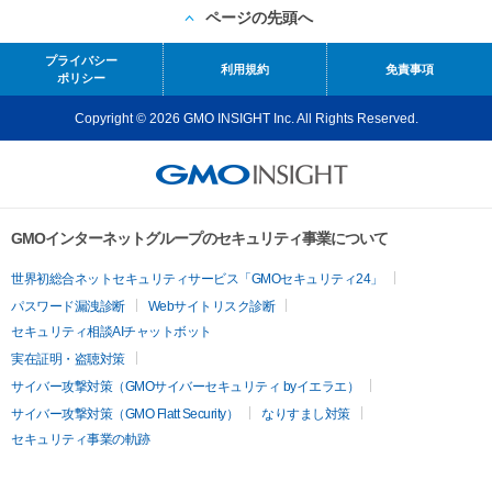
ページの先頭へ
プライバシー
利用規約
免責事項
ポリシー
Copyright © 2026 GMO INSIGHT Inc. All Rights Reserved.
GMOインターネットグループのセキュリティ事業について
世界初総合ネットセキュリティサービス「GMOセキュリティ24」
パスワード漏洩診断
Webサイトリスク診断
セキュリティ相談AIチャットボット
実在証明・盗聴対策
サイバー攻撃対策（GMOサイバーセキュリティ byイエラエ）
サイバー攻撃対策（GMO Flatt Security）
なりすまし対策
セキュリティ事業の軌跡