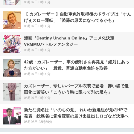
08月07日 0時00分
【 カズレーザー 】自動車免許取得後のドライブは「すん
げぇスロー運転」「渋滞の原因になってるかも」
08月07日 0時00分
漫画『Destiny Unchain Online』アニメ化決定
VRMMOバトルファンタジー
08月07日 0時00分
42歳・カズレーザー、車の便利さを再発見「絶対にあっ
た方がいい」 最近、普通自動車免許を取得
08月07日 0時00分
カズレーザー、珍しいパープル衣装で登場 赤い姿で漫
画化に苦笑い「こういう時に限って別の服を」
08月07日 0時00分
新たな党名は「いのちの党」 れいわ新選組が党のHPで
発表 総務省に党名変更の届け出提出しロゴなど決定へ
08月06日 23時59分