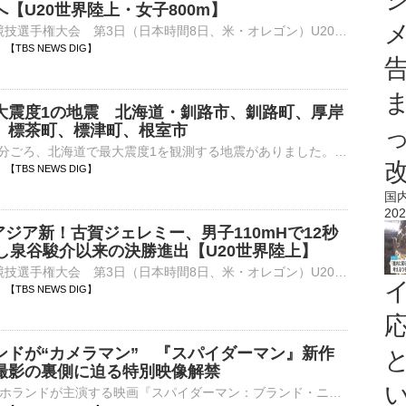
【U20世界陸上・女子800m】
■U20世界陸上競技選手権大会 第3日（日本時間8日、米・オレゴン）U20カテゴリーの世界No.1決定戦『U20世界陸上』の女子800m準決勝に日本記録保持者の久保凛（18、積水化学）が登場し、2分04…
39 【TBS NEWS DIG】
大震度1の地震 北海道・釧路市、釧路町、厚岸
、標茶町、標津町、根室市
8日午前10時32分ごろ、北海道で最大震度1を観測する地震がありました。気象庁によりますと、震源地は釧路沖で、震源の深さはおよそ30km、地震の規模を示すマグニチュードは4.2と推定されます。この地震に…
36 【TBS NEWS DIG】
国
202
アジア新！古賀ジェレミー、男子110mHで12秒
クし泉谷駿介以来の決勝進出【U20世界陸上】
■U20世界陸上競技選手権大会 第3日（日本時間8日、米・オレゴン）U20カテゴリーの世界No.1決定戦『U20世界陸上』の男子110mハードル（99.0cm）の準決勝が行われ、古賀ジェレミー（19、順…
33 【TBS NEWS DIG】
ンドが“カメラマン” 『スパイダーマン』新作
撮影の裏側に迫る特別映像解禁
俳優のトム・ホランドが主演する映画『スパイダーマン：ブランド・ニュー・デイ』（公開中）が、公開7日間で全世界興行収入11億5000万ドル（約1820億円※8月6日付、1ドル＝157円換算）を突破した。『トイ・ストーリ⋯