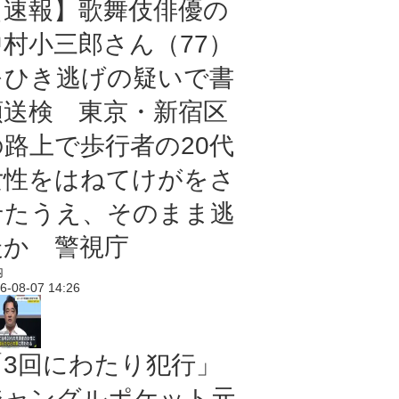
【速報】歌舞伎俳優の
中村小三郎さん（77）
をひき逃げの疑いで書
類送検 東京・新宿区
の路上で歩行者の20代
女性をはねてけがをさ
せたうえ、そのまま逃
走か 警視庁
内
6-08-07 14:26
「3回にわたり犯行」
ジャングルポケット元