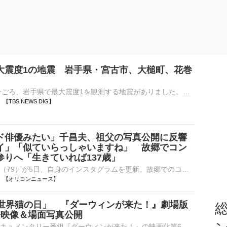
大震度1の地震 岩手県・宮古市、大槌町、花巻
8日午前11時7分ごろ、岩手県で最大震度1を観測する地震がありました。気象庁によりますと、震源地は岩手県沿岸北部で、震源の深さはおよそ50km、地震の規模を示すマグニチュードは3.4と推定されます。この…
10 【TBS NEWS DIG】
ド俳優みたい」千昌夫、祖父の写真公開に反響
イ」「似ていらっしゃいますね」 故郷でコン
参りへ「生きていれば137歳」
歌手の千昌夫（79）が5日、自身のインスタグラムを更新。故郷でのコンサート後に墓参りへ訪れたことを報告し、祖父の写真を公開した。 【写真】「ハリウッド俳優みたい」「似ていらっしゃいますね」千昌夫が公開⋯
11:10 【オリコンニュース】
「世界猫の日」 『ダーウィンが来た！』劇場版
総
告映像＆場面写真公開
NHKの自然ドキュメンタリー番組『ダーウィンが来た！』の映画化第6弾『劇場版ダーウィンが来た！世界のネコのなかまたち』が、10月2日より全国公開される。8月8日の「世界猫の日」に合わせ、予告映像と場面写真が⋯