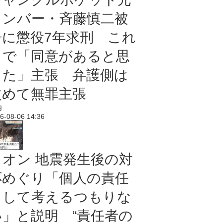
メンバー・斉藤慎二被
告に懲役7年求刑 これ
まで「同意があると思
った」主張 弁護側は
改めて無罪主張
内
6-08-06 14:36
イオン 地震発生後の対
応めぐり「個人の責任
として考えるつもりな
い」と説明 “責任者の