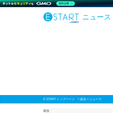
無料診断
ニュース
E START トップページ
>
総合
>
ニュース
総合