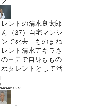
ング
タレントの清水良太郎
さん（37）自宅マンシ
ョンで死去 ものまね
タレント清水アキラさ
んの三男で自身ももの
まねタレントとして活
動
内
6-08-02 15:46