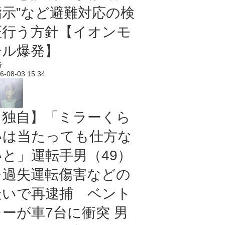
指示”など避難対応の検
証行う方針【イオンモ
ール爆発】
済
6-08-03 15:34
【独自】「ミラーくら
いは当たっても仕方な
いと」運転手男（49）
を過失運転傷害などの
疑いで再逮捕 ベント
レーが車7台に衝突 男