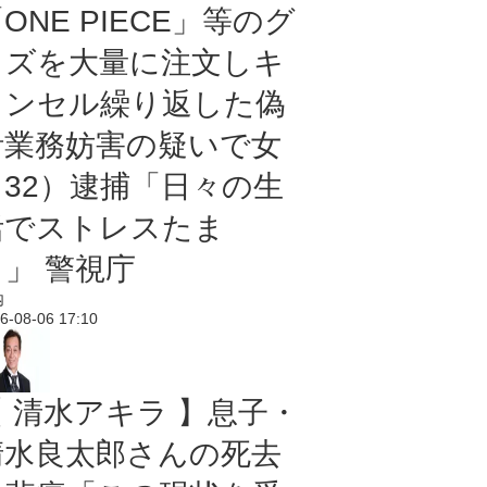
ONE PIECE」等のグ
ッズを大量に注文しキ
ャンセル繰り返した偽
計業務妨害の疑いで女
（32）逮捕「日々の生
活でストレスたま
り」 警視庁
内
6-08-06 17:10
【 清水アキラ 】息子・
清水良太郎さんの死去