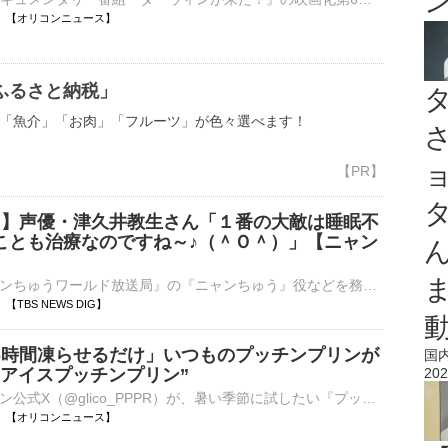
11:04 【オリコンニュース】
ふるさと納税」
「魚介」「お肉」「フルーツ」が色々選べます！
病 】声優・津久井教生さん「１番の大敵は睡眠不
ことも治療なのですね～♪（＾Ｏ＾）」【ニャン
ＮＨＫの『ニャンちゅうワールド放送局』の『ニャンちゅう』役などを務め、現在、ＡＬＳ（筋萎縮性側索硬化症）で闘病中の声優・津久井教生さんが8月7日、自身のブログを更新。最近の体調について綴りました。&nb…
02 【TBS NEWS DIG】
6時間凍らせるだけ」いつものプッチンプリンが
国
“アイスプッチンプリン”
202
プッチンプリン公式X（@glico_PPPR）が、暑い季節に試したい『プッチンプリン』の食べ方を紹介している。その方法は驚くほど簡単。いつものプッチンプリンを冷凍庫で凍らせるだけだ。いつものぷるるんとした食感と⋯
11:00 【オリコンニュース】