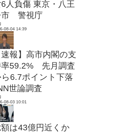
女6人負傷 東京・八王
子市 警視庁
内
6-08-04 14:39
【速報】高市内閣の支
率59.2% 先月調査
から6.7ポイント下落
NN世論調査
内
6-08-03 10:01
総額は43億円近くか