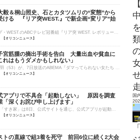
岡大毅＆桐山照史、石とカタツムリの“変態”から
ける 『リア突WEST.』で新企画“変リア”始
7人組グループ・WEST.のABCテレビ冠番組『リア突 WEST. レボリューション 』(深1：30※『熱闘甲子園』放送休止の場合は深1：00／関西ローカル）の8日放送回から、新企画「変態リアリティーショー」が始動する。 【⋯
11:00 【オリコンニュース】
子宮筋腫の摘出手術を告白 大量出血や貧血に
これはもうダメかもしれない」
俳優の鈴木砂羽（53）が、7日放送のABEMA『ダマってられない女たち season3』に出演。自身の子宮筋腫について語り、大量出血や貧血に悩まされた末、摘出手術を受けたことを明かした。 【写真】3度の流産と不妊治⋯
10:55 【オリコンニュース】
式アプリで不具合「起動しない」 原因を調査
国
202
業「深くお詫び申し上げます」
牛丼チェーン「すき家」は8日、公式サイトを通じ、公式アプリが起動しない不具合が発生していると発表した。現在、原因の調査と復旧作業を行っている。 【画像】すき家、夏の福袋の内容 公式サイトでは「【重⋯
10:46 【オリコンニュース】
ストの直線で組3着を死守 前回6位に続く2大会