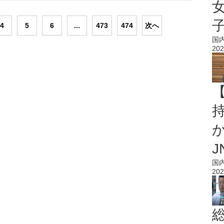
4
5
6
...
473
474
次へ
国
202
持
J
国
202