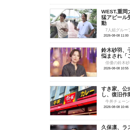
WEST.重
猛アピール受
動
2026-08-08 
鈴木砂羽、
悩まされ「
2026-08-08 
すき家、公
し、復旧作
2026-08-08 
久保凛、ラ