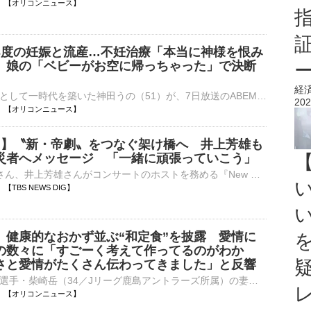
10:29 【オリコンニュース】
3度の妊娠と流産…不妊治療「本当に神様を恨み
 娘の「ベビーがお空に帰っちゃった」で決断
経
美のカリスマとして一時代を築いた神田うの（51）が、7日放送のABEMA『ダマってられない女たち season3』に出演。娘を授かった後、兄弟をつくるために不妊治療を受け、3度の流産を経験したことを明かした。 【写⋯
202
10:21 【オリコンニュース】
一 】〝新・帝劇〟をつなぐ架け橋へ 井上芳雄も
災者へメッセージ 「一緒に頑張っていこう」
7日、堂本光一さん、井上芳雄さんがコンサートのホストを務める『New HISTORY COMING ARENA LIVE -The Imperial Theatre Symphony-』（通称:「帝コン…
16 【TBS NEWS DIG】
、健康的なおかず並ぶ“和定食”を披露 愛情に
の数々に「すごーく考えて作ってるのがわか
さと愛情がたくさん伝わってきました」と反響
プロサッカー選手・柴崎岳（34／Jリーグ鹿島アントラーズ所属）の妻で、俳優の真野恵里菜（35）が6日、自身のブログを更新。和食の健康的なおかずが並んだ晩ごはんを披露した。 「いつかの夕飯」と、鮭、豚しゃ⋯
10:15 【オリコンニュース】