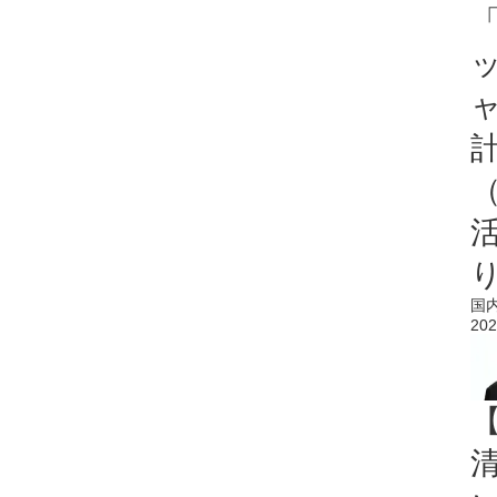
「
国
202