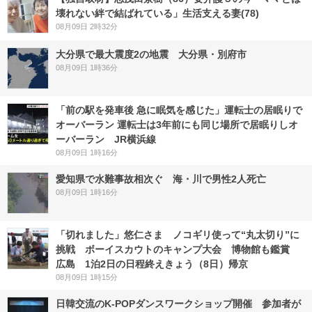
壊れない絆で結ばれている」生活支える妻(78)
08月09日 2時32分
大分県で最大震度2の地震 大分県・別府市
08月09日 1時36分
「前の駅を発車後 急に眠気を感じた」運転士の居眠りで
オーバーラン 運転士は3年前にも同じ場所で居眠りしオ
ーバーラン JR横浜線
08月09日 1時16分
愛知県で水難事故相次ぐ 海・川で男性2人死亡
08月09日 1時16分
「切れました」悠仁さま ノコギリ使って“丸太切り”に
挑戦 ボーイスカウトのキャンプ大会 博物館も鑑賞
広島 1泊2日の日程終えきょう（8日）帰京
08月09日 1時15分
日韓交流のK-POPダンスワークショップ開催 参加者が