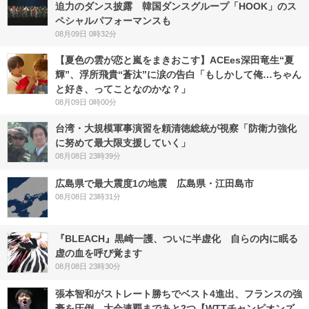
迫力のダンス披露 韓国ダンスグループ「HOOK」のス
ペシャルパフォーマンスも
08月09日 0時32分
【夏色の雲が恋と嵐をまきおこす】ACEes深田竜生“夏
輝”、浮所飛貴“蒼汰”に涙の告白「もしかして俺…ちゃん
と好き、ってことなのかな？」
08月09日 0時00分
台湾・大規模軍事演習を頼清徳総統が視察「防衛力強化
に努めて最大限支援していく」
08月08日 23時39分
広島県で最大震度1の地震 広島県・江田島市
08月08日 23時31分
『BLEACH』黒崎一護、ついに半虚化 自らの内に眠る
虚の血を呼び覚ます
08月08日 23時30分
張本智和がストレート勝ちでベスト4進出、フランスの強
豪を圧倒、大会連覇まであと2つ【WTTチャンピオンズ