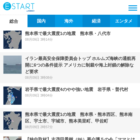
国内
海外
経済
エンタメ
総合
熊本県で最大震度1の地震 熊本県・八代市
08月09日 3時14分
イラン最高安全保障委員会トップ ホルムズ海峡の通航再
開に6つの条件提示 アメリカに制裁や海上封鎖の解除な
ど要求
08月09日 3時08分
岩手県で最大震度4のやや強い地震 岩手県・普代村
08月09日 3時04分
熊本県で最大震度1の地震 熊本県・熊本西区、熊本南
区、宇土市、宇城市、熊本美里町、甲佐町
08月09日 2時57分
【独自取材】志茂田景樹（86）要介護５の今「ママとは