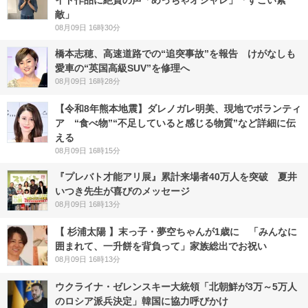
イド作品に絶賛の声「めっちゃオシャレ」「すごい素
敵」
08月09日 16時30分
橋本志穂、高速道路での“追突事故”を報告 けがなしも
愛車の“英国高級SUV”を修理へ
08月09日 16時28分
【令和8年熊本地震】ダレノガレ明美、現地でボランティ
ア “食べ物”“不足していると感じる物質”など詳細に伝
える
08月09日 16時15分
『プレバト才能アリ展』累計来場者40万人を突破 夏井
いつき先生が喜びのメッセージ
08月09日 16時13分
【 杉浦太陽 】末っ子・夢空ちゃんが1歳に 「みんなに
囲まれて、一升餅を背負って」家族総出でお祝い
08月09日 16時13分
ウクライナ・ゼレンスキー大統領「北朝鮮が3万～5万人
のロシア派兵決定」韓国に協力呼びかけ