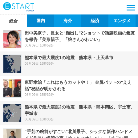
国内
海外
経済
エンタメ
総合
田中美奈子、長女と“顔出し”2ショットで話題映画の鑑賞
を報告「美形親子」「娘さんかわいい」
08月09日 16時52分
熊本県で最大震度1の地震 熊本県・上天草市
08月09日 16時35分
東野幸治「これはもうカットや！」 金属バットの“ええ
話”秘話が明かされる
08月09日 16時32分
熊本県で最大震度2の地震 熊本県・熊本南区、宇土市、
宇城市
08月09日 16時30分
“手芸の腕前がすごい”北川景子、シックな新作ハンドメ