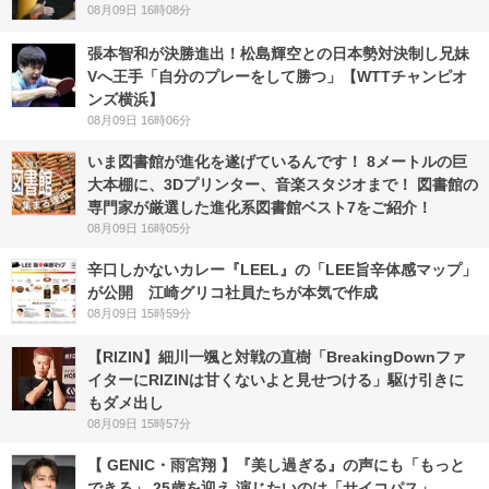
08月09日 16時08分
張本智和が決勝進出！松島輝空との日本勢対決制し兄妹
Vへ王手「自分のプレーをして勝つ」【WTTチャンピオ
ンズ横浜】
08月09日 16時06分
いま図書館が進化を遂げているんです！ 8メートルの巨
大本棚に、3Dプリンター、音楽スタジオまで！ 図書館の
専門家が厳選した進化系図書館ベスト7をご紹介！
08月09日 16時05分
辛口しかないカレー『LEEL』の「LEE旨辛体感マップ」
が公開 江崎グリコ社員たちが本気で作成
08月09日 15時59分
【RIZIN】細川一颯と対戦の直樹「BreakingDownファ
イターにRIZINは甘くないよと見せつける」駆け引きに
もダメ出し
08月09日 15時57分
【 GENIC・雨宮翔 】『美し過ぎる』の声にも「もっと
できる」 25歳を迎え 演じたいのは「サイコパス」