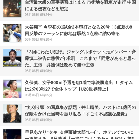
台湾最大級の軍事演習はじまる 市街地を戦車が走行 中国
による侵攻などを想定
08月06日 6時24分
大谷翔平 今季初の1試合2本塁打となる26号！3点差の8
回反撃のツーランに敵地は騒然 1点差に詰め寄る
08月06日 6時10分
「3回にわたり犯行」ジャングルポケット元メンバー・斉
藤慎二被告に懲役7年求刑 これまで「同意があると思っ
た」主張 弁護側は改めて無罪主張
08月06日 6時08分
久保凛、女子800ｍ予選を組1着で準決勝進出 ！ タイム
は2分03秒27で全体トップ【U20世界陸上】
08月06日 6時05分
“丸刈り頭”の写真集が話題・井上晴美、バストに1億円の
保険をかけた当時を振り返る「すごく不思議な感覚」
08月06日 6時05分
早見あかり“タキ”＆伊藤健太郎“レイ”、ホテルでついに
一線超える 6日放送『一緒にごはんをたべるだけ』第6