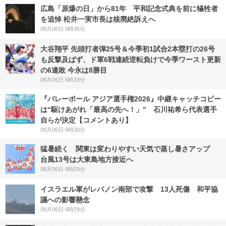
広島「原爆の日」から81年 平和記念式典を前に犠牲者
を追悼 松井一実市長は核廃絶訴えへ
08月06日 6時35分
大谷翔平 先頭打者弾25号＆今季初1試合2本塁打の26号
も反撃及ばず、ド軍6戦連続逆転負けで今季ワースト更新
の6連敗 今永は8勝目
08月06日 6時33分
『バレーボール アジア選手権2026』中継キャッチコピー
は“駆けあがれ「最高の先へ！」” 石川祐希ら代表選手
自らが決定【コメントあり】
08月06日 6時30分
猛暑続く 関東は変わりやすい天気で蒸し暑さアップ
台風13号は大東島地方接近へ
08月06日 6時29分
イスラエル軍がレバノン南部で攻撃 13人死傷 和平協
議への影響懸念
08月06日 6時29分