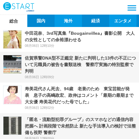
国内
海外
経済
エンタメ
総合
中田花奈、3rd写真集『Bougainvillea』書影公開 大人
の女性としての余裕漂わせる
08月06日 12時10分
佐賀県警DNA型不正鑑定 新たに判明した13件の不正につ
いて元職員の被告を書類送検 警察庁実施の特別監察で
判明
08月06日 12時09分
寿美花代さん死去、94歳 老衰のため 東宝芸能が発
表 息子の高嶋政宏、政伸はコメント「最期の最期まで
大女優 寿美花代だった母でした」
08月06日 12時02分
「匿名・流動型犯罪グループ」のスマホなどの通信内容
把握へ 計画段階で未然防止 新たな手法導入の検討で法整
備も視野 警察庁
08月06日 12時00分