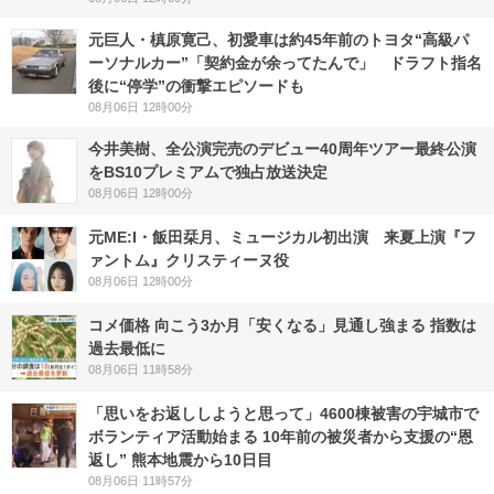
元巨人・槙原寛己、初愛車は約45年前のトヨタ“高級パ
ーソナルカー”「契約金が余ってたんで」 ドラフト指名
後に“停学”の衝撃エピソードも
08月06日 12時00分
今井美樹、全公演完売のデビュー40周年ツアー最終公演
をBS10プレミアムで独占放送決定
08月06日 12時00分
元ME:I・飯田栞月、ミュージカル初出演 来夏上演『フ
ァントム』クリスティーヌ役
08月06日 12時00分
コメ価格 向こう3か月「安くなる」見通し強まる 指数は
過去最低に
08月06日 11時58分
「思いをお返ししようと思って」4600棟被害の宇城市で
ボランティア活動始まる 10年前の被災者から支援の“恩
返し” 熊本地震から10日目
08月06日 11時57分