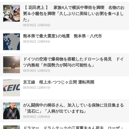
【 花田虎上 】 家族4人で横浜中華街を満喫 名物のお
粥＆小籠包を満喫「久しぶりに美味しいお粥を食べまし
た」
08月06日 11時54分
熊本県で最大震度1の地震 熊本県・八代市
08月06日 11時54分
ドイツの空港で爆発物を搭載したドローンを発見 ドイ
ツ内務相「外国勢力が関与の可能性も」
08月06日 11時52分
京王線 桜上水-つつじヶ丘間 運転再開
08月06日 11時47分
がん闘病中の桐谷さん、加入している保険に注目集まる
「流石に」「人柄が出ていますね」
08月06日 11時46分
ドラマー、ドラムテックの三原重夫さん死去 ローザ・