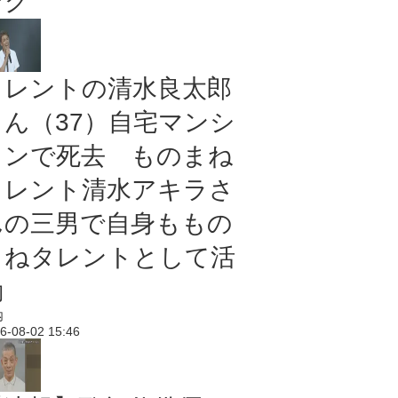
ング
タレントの清水良太郎
さん（37）自宅マンシ
ョンで死去 ものまね
タレント清水アキラさ
んの三男で自身ももの
まねタレントとして活
動
内
6-08-02 15:46