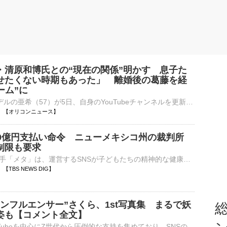
・清原和博氏との“現在の関係”明かす 息子た
せたくない時期もあった」 離婚後の葛藤を経
ーム”に
2児の母でモデルの亜希（57）が5日、自身のYouTubeチャンネルを更新。視聴者から寄せられた「ディープな質問」に回答していくQ＆A動画のなかで、元プロ野球選手で元夫の清原和博氏（58）との現在の関係や、離婚後⋯
08:15 【オリコンニュース】
00億円支払い命令 ニューメキシコ州の裁判所
制限も要求
アメリカのIT大手「メタ」は、運営するSNSが子どもたちの精神的な健康を害しているとして、アメリカ西部ニューメキシコ州の裁判所からおよそ900億円の支払いを命じられました。メタが運営する「フェイスブック…
14 【TBS NEWS DIG】
ンフルエンサー”さくら、1st写真集 まるで妖
総
姿も【コメント全文】
TikTokやYouTubeを中心にZ世代から圧倒的な支持を集めており、SNSの総フォロワー数は580万人を超え、今をときめくカリスマインフルエンサーさくらの写真集が、11月5日に発売される。 【写真】待望の初写真集！さ⋯