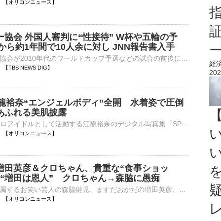
07:50 【オリコンニュース】
協会 外国人審判に“性接待” W杯や五輪の予
年から約1年間で10人余に対し JNN報告書入手
韓国のサッカー協会が2010年代のワールドカップ予選などの試合の前後に、外国人の審判員らに対し、性的な接待を行っていたとする報告書をJNNが入手しました。JNNが入手した韓国政府の資料によりますと、大韓…
経
43 【TBS NEWS DIG】
202
江籠裕奈“エンジェルボディ”全開 水着姿で圧倒
あふれる美肌披露
元SKE48でソロアイドルとして活動する江籠裕奈のデジタル写真集『SPA!デジタル写真集 江籠裕奈「エンジェルボディ」』の発売を記念し、誌面カットが公開された。 【別カット】二の腕＆背中大胆に見せた大人っぽ衣⋯
07:40 【オリコンニュース】
増田英彦＆クロちゃん、貴重な“食事ショッ
→“増田は恩人” クロちゃん→森脇に愚痴
松竹芸能に所属するお笑い芸人の森脇健児、ますだおかだの増田英彦、安田大サーカスのクロちゃんが8日放送のMBS『おしゃべり小料理ゆみこ』（後4：00～ ※関西ローカル）に出演する。 【手料写真】森脇健児に振る⋯
07:30 【オリコンニュース】