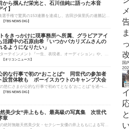
前から掴んだ栄光と、石川佳純に語った本音
デイ】
5月の全日本選抜選手権で驚異の153連勝を達成し、吉田沙保里氏の連勝記録（119勝）をも超えたレスリングの藤波朱理（22）。2024年のパリ五輪では、初出場にして圧巻の戦いを見せ、金メダルを獲得した。そ…
00 【TBS NEWS DIG】
ウトをきっかけに現事務所へ所属、グラビアアイ
も活躍中の石原由希「いつかバカリズムさんの
れるようになりたい」
ワタナベエンターテインメント『一生、表現者。オーディション』や、「アミューズクリエイティブスタジオ」「賢プロダクション」「キングレコード」3社による『2026声優アーティスト育成プログラム・セレクション⋯
08:00 【オリコンニュース】
国
202
公的な行事で初の“おことば” 同世代の参加者
ト設営体験も ボーイスカウトのキャンプ大会
広島県を訪問中の悠仁さまが公的な行事で初めてとなる“おことば”を述べられました。秋篠宮家の長男・悠仁さまは、きのう夜、神石高原町で中高生らが集いキャンプを行う、『日本スカウトジャンボリー』の集会に出席し…
50 【TBS NEWS DIG】
天然美少女”井上もも、最高級の写真集 次世代
序章
北海道生まれの絶対無敵天然美少女・セクシー女優の井上ももによる写真集『MoMologue』が、28日に発売される。 【写真】“絶対無敵天然美少女”井上ももによる最高級のショット 初々しいハニカミ笑顔も、みずみ⋯