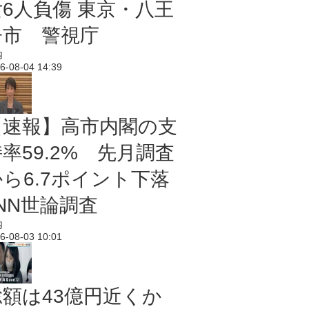
女6人負傷 東京・八王
子市 警視庁
内
6-08-04 14:39
【速報】高市内閣の支
率59.2% 先月調査
から6.7ポイント下落
NN世論調査
内
6-08-03 10:01
総額は43億円近くか