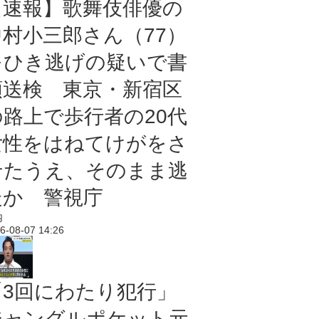
【速報】歌舞伎俳優の
中村小三郎さん（77）
をひき逃げの疑いで書
類送検 東京・新宿区
の路上で歩行者の20代
女性をはねてけがをさ
せたうえ、そのまま逃
走か 警視庁
内
6-08-07 14:26
「3回にわたり犯行」
ジャングルポケット元