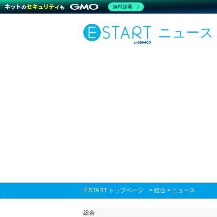
無料診断
ニュース
E START トップページ
>
総合
>
ニュース
総合