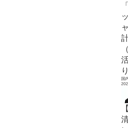
「
国
202