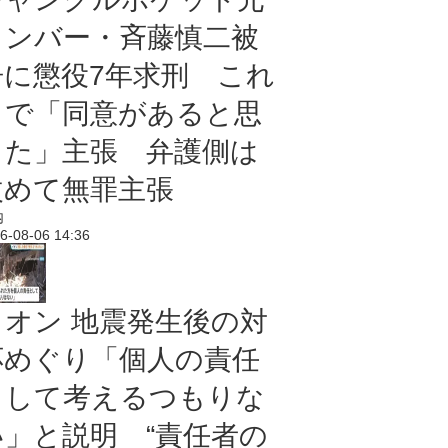
メンバー・斉藤慎二被
告に懲役7年求刑 これ
まで「同意があると思
った」主張 弁護側は
改めて無罪主張
内
6-08-06 14:36
イオン 地震発生後の対
応めぐり「個人の責任
として考えるつもりな
い」と説明 “責任者の