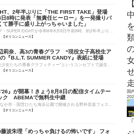
IGHT、2年半ぶりに「THE FIRST TAKE」登場
月8日8時に発表「無責任ヒーロー」を一発撮りパ
くて勝手に盛り上がっちゃいました」
5人組グループ・SUPER EIGHTが令和8年8月8日午前8時、約2年半ぶりに「THE FIRST TAKE」に登場することが発表された。 【写真】かわいい～！個性的なファッションで上目遣いのSUPER EIGHT 披露するのは2008年に⋯
08:00 【オリコンニュース】
渡辺莉奈、高3の青春グラフ “現役女子高校生ア
『B.L.T. SUMMER CANDY』表紙に登場
“夏と制服と美少女たちの青春グラフィティー”というコンセプトで誕生した『B.L.T. SUMMER CANDY』（東京ニュース通信社）が、24日に発売する。今年の表紙は、高校3年生の日向坂46・渡辺莉奈が務める。 【写真】高⋯
08:00 【オリコンニュース】
Fes'26』が開幕！きょう8月8日の配信タイムテー
国
202
ック ABEMAで無料生中継
茨城県ひたちなか市・国営ひたち海浜公園で開催される野外音楽フェス『LuckyFes'26』（8月8日〜11日）の一部アーティストによるライブパフォーマンスが、今年もABEMAで無料独占生中継される。 【画像】『LuckyFes⋯
08:00 【オリコンニュース】
”の藤波朱理「めっちゃ負けるの怖いです」 フォ