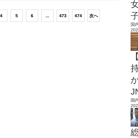
4
5
6
...
473
474
次へ
国
202
持
J
国
202