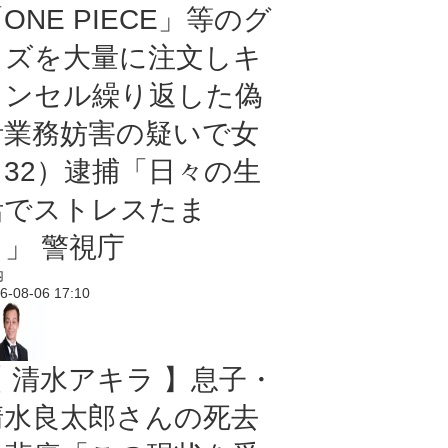
ONE PIECE」等のグ
ッズを大量に注文しキ
ャンセル繰り返した偽
計業務妨害の疑いで女
（32）逮捕「日々の生
活でストレスたま
り」 警視庁
内
6-08-06 17:10
【 清水アキラ 】息子・
清水良太郎さんの死去