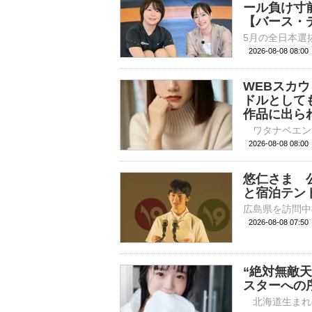
ール負け寸
【バース・
2026-08-08 08:
WEBスカ
ドルとして
作品に出ら
2026-08-08 
悠仁さま 
と宿泊テン
2026-08-08 07:
“絶対無敵
スターへの