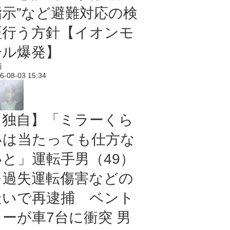
指示”など避難対応の検
証行う方針【イオンモ
ール爆発】
済
6-08-03 15:34
【独自】「ミラーくら
いは当たっても仕方な
いと」運転手男（49）
を過失運転傷害などの
疑いで再逮捕 ベント
レーが車7台に衝突 男