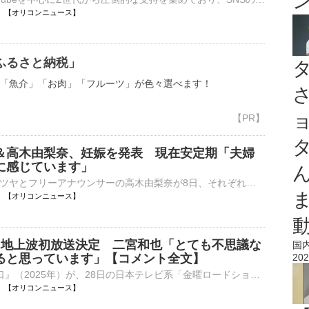
08:10 【オリコンニュース】
ふるさと納税」
「魚介」「お肉」「フルーツ」が色々選べます！
＆高木由梨奈、妊娠を発表 現在安定期「夫婦
に感じています」
俳優の岸田タツヤとフリーアナウンサーの高木由梨奈が8日、それぞれのSNSを更新し、高木の妊娠を連名で報告した。 【写真】書面で妊娠を報告！岸田タツヤ＆高木由梨奈 2人は「このたび、新しい命を授かりまし⋯
08:08 【オリコンニュース】
』地上波初放送決定 二宮和也「とても不思議な
国
ると思っています」【コメント全文】
202
映画『8番出口』（2025年）が、28日の日本テレビ系「金曜ロードショー枠」（後9：00～後10：54）で本編ノーカット・地上波初放送される。それに合わせ、二宮和也、川村元気監督からのコメントが到着した。 【写真⋯
08:00 【オリコンニュース】