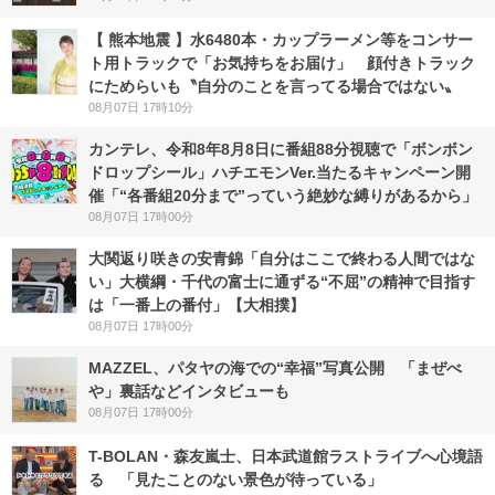
【 熊本地震 】水6480本・カップラーメン等をコンサー
ト用トラックで「お気持ちをお届け」 顔付きトラック
にためらいも〝自分のことを言ってる場合ではない〟
08月07日 17時10分
カンテレ、令和8年8月8日に番組88分視聴で「ボンボン
ドロップシール」ハチエモンVer.当たるキャンペーン開
催「“各番組20分まで”っていう絶妙な縛りがあるから」
08月07日 17時00分
大関返り咲きの安青錦「自分はここで終わる人間ではな
い」大横綱・千代の富士に通ずる“不屈”の精神で目指す
は「一番上の番付」【大相撲】
08月07日 17時00分
MAZZEL、パタヤの海での“幸福”写真公開 「まぜべ
や」裏話などインタビューも
08月07日 17時00分
T-BOLAN・森友嵐士、日本武道館ラストライブへ心境語
る 「見たことのない景色が待っている」