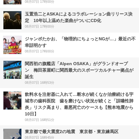
08月07日 17時00分
玉置浩二とASKAによるコラボレーション曲リリース決
定 10年以上温めた楽曲がついにCD化
08月07日 17時00分
ジャンボたかお、「物理的にちょっとNGが…」最近の不
幸話明かす
08月07日 17時00分
関西初の旗艦店「Alpen OSAKA」がグランドオープ
ン 梅田茶屋町に関西最大のスポーツカルチャー拠点が
誕生
08月07日 16時53分
飲料水を注射器に入れて…断水が続くなか治療続ける宇
城市の歯科医院 歯を磨けない状況が続くと「誤嚥性肺
炎」リスク高まり、最悪死亡のケースも【熊本地震から
10日】
08月07日 16時51分
東京都で最大震度2の地震 東京都・東京練馬区
08月07日 16時45分