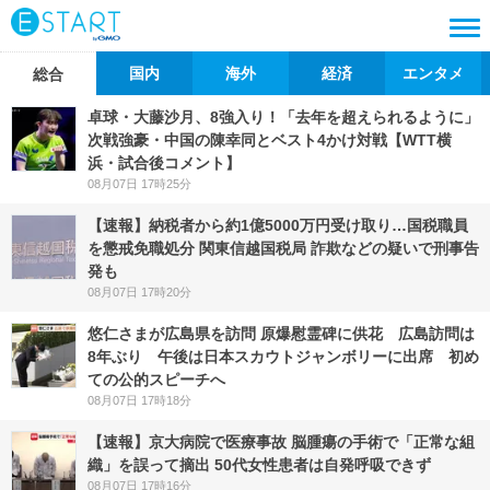
国内
海外
経済
エンタメ
総合
卓球・大藤沙月、8強入り！「去年を超えられるように」
次戦強豪・中国の陳幸同とベスト4かけ対戦【WTT横
浜・試合後コメント】
08月07日 17時25分
【速報】納税者から約1億5000万円受け取り…国税職員
を懲戒免職処分 関東信越国税局 詐欺などの疑いで刑事告
発も
08月07日 17時20分
悠仁さまが広島県を訪問 原爆慰霊碑に供花 広島訪問は
8年ぶり 午後は日本スカウトジャンボリーに出席 初め
ての公的スピーチへ
08月07日 17時18分
【速報】京大病院で医療事故 脳腫瘍の手術で「正常な組
織」を誤って摘出 50代女性患者は自発呼吸できず
08月07日 17時16分