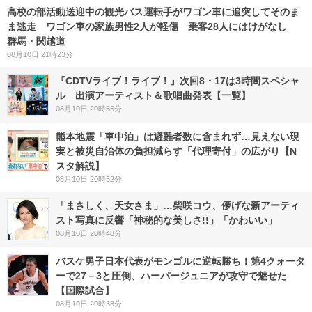
高校の部活動送迎中の観光バス運転手がワゴン車に追突してそのま
ま逃走 ワゴン車の家族男性2人が軽傷 乗客28人にはけがなし
群馬・関越道
08月10日 21時23分
『CDTVライブ！ライブ！』次回8・17は3時間スペシャ
ル 出演アーティスト＆歌唱曲発表【一覧】
08月10日 20時55分
熊本地震「車中泊」は避難者数に含まれず…見えない現
実と被災自治体の負担減らす「代理寄付」の広がり【N
スタ解説】
08月10日 20時52分
「まさしく、天女さま」…柴咲コウ、儚げな新アーティ
スト写真に反響「神秘的な美しさ!!」「かわいい」
08月10日 20時48分
バスケ男子日本代表がモンゴルに逆転勝ち！第4クォータ
ーで27－3と圧倒、ハーパージュニアが攻守で魅せた
【国際試合】
08月10日 20時38分