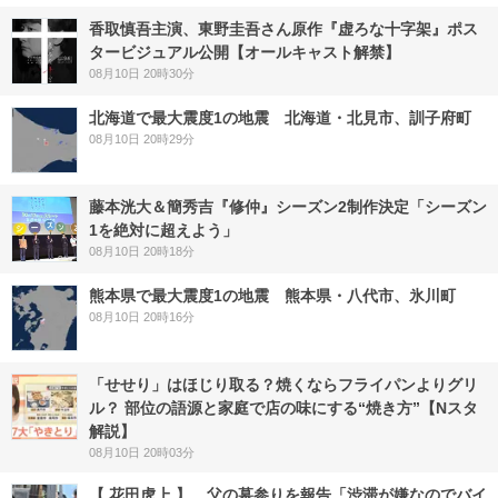
香取慎吾主演、東野圭吾さん原作『虚ろな十字架』ポス
タービジュアル公開【オールキャスト解禁】
08月10日 20時30分
北海道で最大震度1の地震 北海道・北見市、訓子府町
08月10日 20時29分
藤本洸大＆簡秀吉『修仲』シーズン2制作決定「シーズン
1を絶対に超えよう」
08月10日 20時18分
熊本県で最大震度1の地震 熊本県・八代市、氷川町
08月10日 20時16分
「せせり」はほじり取る？焼くならフライパンよりグリ
ル？ 部位の語源と家庭で店の味にする“焼き方”【Nスタ
解説】
08月10日 20時03分
【 花田虎上 】 父の墓参りを報告「渋滞が嫌なのでバイ