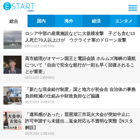
国内
海外
経済
エンタメ
総合
ロシア中部の産業施設などに大規模攻撃 子ども含む13
人死亡70人以上けが ウクライナ軍のドローン攻撃
08月10日 21時39分
高市総理がオマーン国王と電話会談 ホルムズ海峡の通航
について「自由で安全な航行が一刻も早く回復されるこ
とが重要」
08月10日 21時38分
「新たな現金給付制度」国と地方が初会合 自治体の事務
負担軽減の仕組みや財政負担など協議
08月10日 21時37分
「違和感があった」琵琶湖三市花火大会が突如中止に
許可申請すら未提出…返金対応も不透明な実態【Nスタ
解説】
08月10日 21時33分