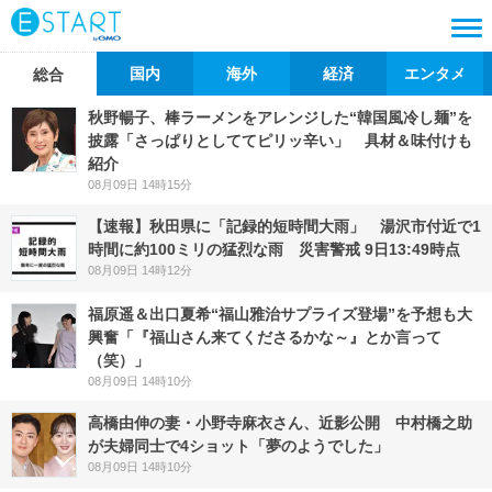
国内
海外
経済
エンタメ
総合
秋野暢子、棒ラーメンをアレンジした“韓国風冷し麺”を
披露「さっぱりとしててピリッ辛い」 具材＆味付けも
紹介
08月09日 14時15分
【速報】秋田県に「記録的短時間大雨」 湯沢市付近で1
時間に約100ミリの猛烈な雨 災害警戒 9日13:49時点
08月09日 14時12分
福原遥＆出口夏希“福山雅治サプライズ登場”を予想も大
興奮「『福山さん来てくださるかな～』とか言って
（笑）」
08月09日 14時10分
高橋由伸の妻・小野寺麻衣さん、近影公開 中村橋之助
が夫婦同士で4ショット「夢のようでした」
08月09日 14時10分