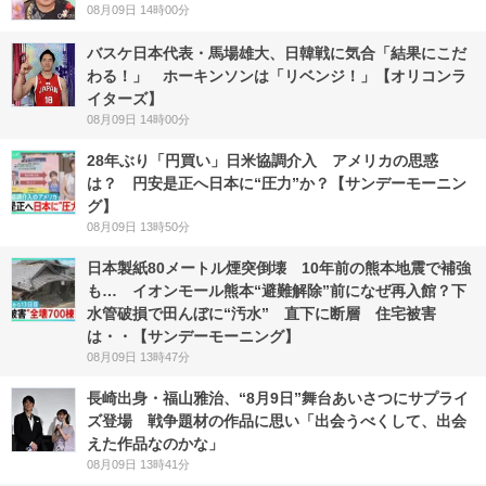
08月09日 14時00分
バスケ日本代表・馬場雄大、日韓戦に気合「結果にこだ
わる！」 ホーキンソンは「リベンジ！」【オリコンラ
イターズ】
08月09日 14時00分
28年ぶり「円買い」日米協調介入 アメリカの思惑
は？ 円安是正へ日本に“圧力”か？【サンデーモーニン
グ】
08月09日 13時50分
日本製紙80メートル煙突倒壊 10年前の熊本地震で補強
も… イオンモール熊本“避難解除”前になぜ再入館？下
水管破損で田んぼに“汚水” 直下に断層 住宅被害
は・・【サンデーモーニング】
08月09日 13時47分
長崎出身・福山雅治、“8月9日”舞台あいさつにサプライ
ズ登場 戦争題材の作品に思い「出会うべくして、出会
えた作品なのかな」
08月09日 13時41分