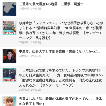
三重県で最大震度1の地震 三重県・尾鷲市
08月09日 14時08分
核抑止は「フィクション」？“なぜ相手は攻撃しないと信
じられる？”湯崎前広島知事 INF全廃条約・米ソが核軍
縮に歩み寄ってから30年 進まぬ核廃絶 【サンデーモ
ーニング・風を読む】
08月09日 14時06分
中島歩、出身大学と学部を告白「先生になりたかった」
08月09日 14時01分
「日本は円安で助けを求めていた」トランプ大統領“28
年ぶり日米協調介入” 一方 食料品消費税“2年間1%”へ
「財源なき減税は無責任」との批判も 円安の流れは変
えられるか…【サンデーモーニング】
08月09日 14時01分
天童よしみ「私、希望の体重の数字があってね…」具体
的な数字を明かす