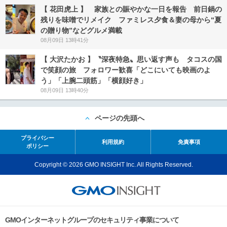
【 花田虎上 】 家族との賑やかな一日を報告 前日鍋の
残りを味噌でリメイク ファミレス夕食＆妻の母から“夏
の贈り物”などグルメ満載
08月09日 13時41分
【 大沢たかお 】〝深夜特急〟思い返す声も タコスの国
で笑顔の旅 フォロワー歓喜「どこにいても映画のよ
う」「上腕二頭筋」「横顔好き」
08月09日 13時40分
ページの先頭へ
プライバシー
利用規約
免責事項
ポリシー
Copyright © 2026 GMO INSIGHT Inc. All Rights Reserved.
GMOインターネットグループのセキュリティ事業について